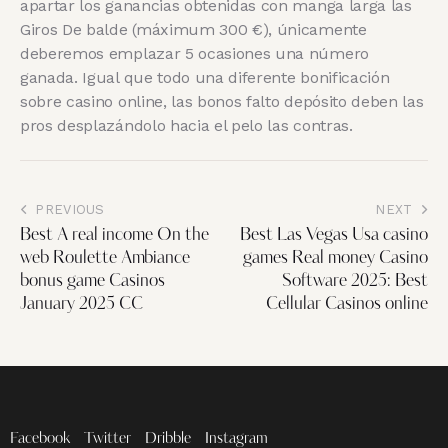
apartar los ganancias obtenidas con manga larga las
Giros De balde (máximum 300 €), únicamente
deberemos emplazar 5 ocasiones una número
ganada. Igual que todo una diferente bonificación
sobre casino online, las bonos falto depósito deben las
pros desplazándolo hacia el pelo las contras.
PREVIOUS
NEXT
Best A real income On the
Best Las Vegas Usa casino
web Roulette Ambiance
games Real money Casino
bonus game Casinos
Software 2025: Best
January 2025 CC
Cellular Casinos online
Facebook
Twitter
Dribble
Instagram