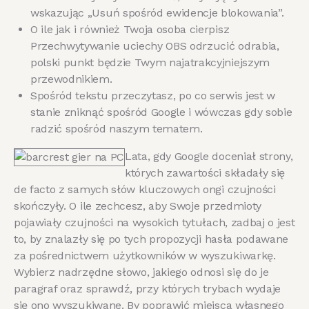
wskazując „Usuń spośród ewidencje blokowania”.
O ile jak i również Twoja osoba cierpisz
Przechwytywanie uciechy OBS odrzucić odrabia,
polski punkt będzie Twym najatrakcyjniejszym
przewodnikiem.
Spośród tekstu przeczytasz, po co serwis jest w
stanie zniknąć spośród Google i wówczas gdy sobie
radzić spośród naszym tematem.
Lata, gdy Google doceniał strony,
których zawartości składały się
de facto z samych słów kluczowych ongi czujności
skończyły. O ile zechcesz, aby Swoje przedmioty
pojawiały czujności na wysokich tytułach, zadbaj o jest
to, by znalazły się po tych propozycji hasła podawane
za pośrednictwem użytkowników w wyszukiwarkę.
Wybierz nadrzędne słowo, jakiego odnosi się do je
paragraf oraz sprawdź, przy których trybach wydaje
się ono wyszukiwane. By poprawić miejsca własnego