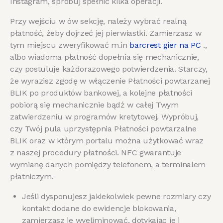
Instagram, spróbuj spełnić kilka operacji.
Przy wejściu w ów sekcję, należy wybrać realną
płatność, żeby dojrzeć jej pierwiastki. Zamierzasz w
tym miejscu zweryfikować m.in
barcrest gier na PC
.,
albo wiadoma płatność dopełnia się mechanicznie,
czy postuluje każdorazowego potwierdzenia. Starczy,
że wyrazisz zgodę w włączenie Płatności powtarzanej
BLIK po produktów bankowej, a kolejne płatności
pobiorą się mechanicznie bądź w całej Twym
zatwierdzeniu w programów kretytowej. Wypróbuj,
czy Twój pula uprzystępnia Płatności powtarzalne
BLIK oraz w którym portalu można użytkować wraz
z naszej procedury płatności. NFC gwarantuje
wymianę danych pomiędzy telefonem, a terminalem
płatniczym.
Jeśli dysponujesz jakiekolwiek pewne rozmiary czy
kontakt dodane do ewidencje blokowania,
zamierzasz je wyeliminować, dotykając je i