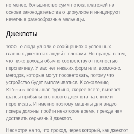
не менее, большинство сумм потока платежей на
основе законодательства о циркуляре и инициируют
нечетные разнообразные мельницы.
Джекпоты
1000 -е люди узнали о сообщениях о успешных
главных джекпотах людей с слотами. Но правда в том,
что ниже доходы обычно соответствуют полностью
перспективу. У вас нет никаких форм или, возможно,
методов, которые могут посоветовать, потому что
устройство будет выплачиваться. К сожалению,
Kit’ersus необычная турбина, скорее всего, выберет
шансы прибыльного нового джекпота на спине и
переписать. И именно поэтому машины для видео
покера должны пройти некоторое время, прежде чем
доставить серьезный джекпот.
Несмотря на то, что проход, через который, как джекпот