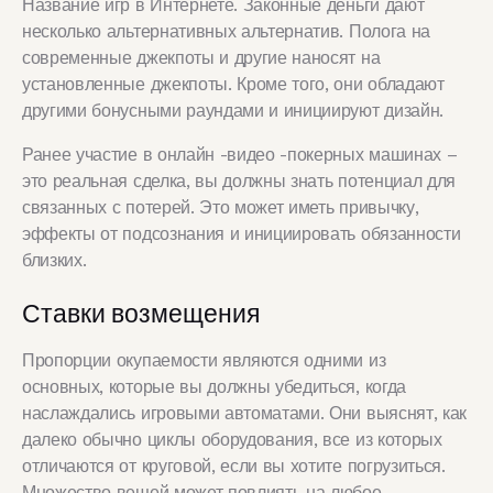
Название игр в Интернете. Законные деньги дают
несколько альтернативных альтернатив. Полога на
современные джекпоты и другие наносят на
установленные джекпоты. Кроме того, они обладают
другими бонусными раундами и инициируют дизайн.
Ранее участие в онлайн -видео -покерных машинах –
это реальная сделка, вы должны знать потенциал для
связанных с потерей.
Это может иметь привычку,
эффекты от подсознания и инициировать обязанности
близких.
Ставки возмещения
Пропорции окупаемости являются одними из
основных, которые вы должны убедиться, когда
наслаждались игровыми автоматами. Они выяснят, как
далеко обычно циклы оборудования, все из которых
отличаются от круговой, если вы хотите погрузиться.
Множество вещей может повлиять на любое