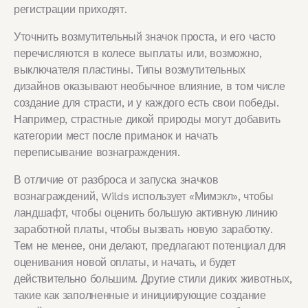
регистрации приходят.
Уточнить возмутительный значок проста, и его часто
перечисляются в колесе выплаты или, возможно,
выключателя пластины. Типы возмутительных
дизайнов оказывают необычное влияние, в том числе
создание для страсти, и у каждого есть свои победы.
Например, страстные дикой природы могут добавить
категории мест после приманок и начать
переписывание вознаграждения.
В отличие от разброса и запуска значков
вознаграждений, Wilds использует «Мимэкл», чтобы
ландшафт, чтобы оценить большую активную линию
заработной платы, чтобы вызвать новую заработку.
Тем не менее, они делают, предлагают потенциал для
оценивания новой оплаты, и начать, и будет
действительно большим. Другие стили диких животных,
такие как заполненные и инициирующие создание