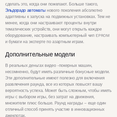
сделать это, когда они пожелают. Больше такого,
Эльдорадо автоматы
нового поколения абсолютно
адаптивны к запуска на подвижных установках. Тем не
менее, когда они настраивают проценты внутри
тематических устройств, они могут открыть каждое
оборудование, настраивать компьютерный чип EPROM
и бумаги на эксперте по азартным играм.
Дополнительные модели
В реальных деньгах видео -покерных машин,
несомненно, будут иметь различные бонусные модели.
Эти дополнительные имеют полезно для включения
развлечения раунда, все из которых повысят вашу
вероятность успеха. Может быть сложным, чтобы иметь
игры с выбором игры, без затрат на движения,
множители плюс больше. Раунд награды – еще один
отличный способ принять участие в инновационных
джекпотах.