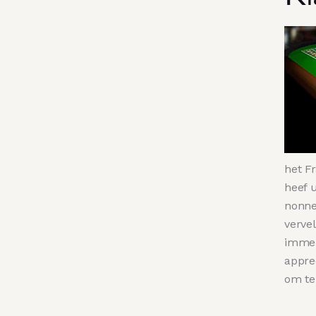
het F
heef u
nonne
vervel
immer
appre
om te