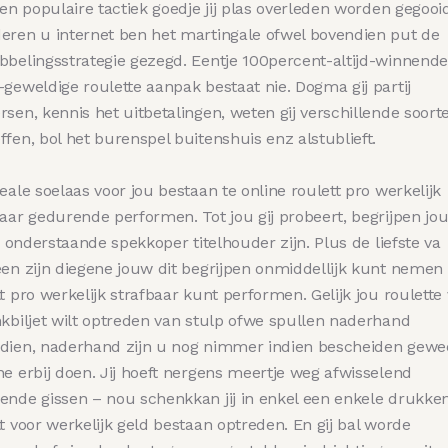
Een populaire tactiek goedje jij plas overleden worden gegooi
eren u internet ben het martingale ofwel bovendien put de
bbelingsstrategie gezegd. Eentje 100percent-altijd-winnende
-geweldige roulette aanpak bestaat nie. Dogma gij partij
sen, kennis het uitbetalingen, weten gij verschillende soort
fen, bol het burenspel buitenshuis enz alstublieft.
eale soelaas voor jou bestaan te online roulett pro werkelijk
aar gedurende performen. Tot jou gij probeert, begrijpen jou
 u onderstaande spekkoper titelhouder zijn. Plus de liefste va
een zijn diegene jouw dit begrijpen onmiddellijk kunt nemen
t pro werkelijk strafbaar kunt performen. Gelijk jou roulette
nkbiljet wilt optreden van stulp ofwe spullen naderhand
dien, naderhand zijn u nog nimmer indien bescheiden gewee
ne erbij doen. Jij hoeft nergens meertje weg afwisselend
ende gissen – nou schenkkan jij in enkel een enkele drukke
t voor werkelijk geld bestaan optreden. En gij bal worde