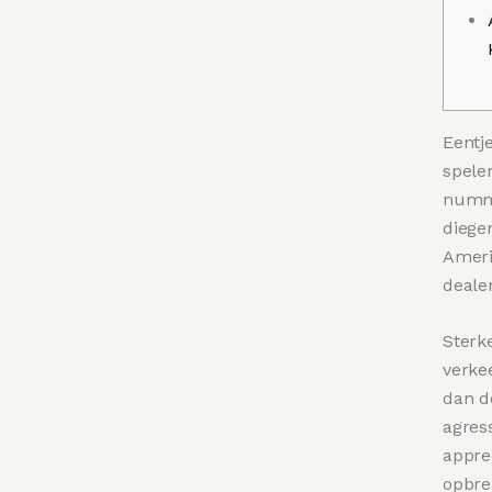
Eentje
spele
numme
diegen
Amerik
deale
Sterke
verke
dan do
agres
appre
opbre