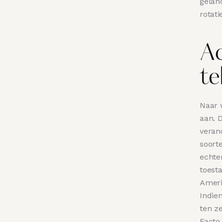
gelan
rotati
Ac
te
Naar 
aan. D
verand
soort
echte
toest
Ameri
Indien
ten z
Facto