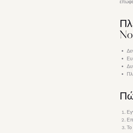
επωφε
Πλ
No
Δε
Ευ
Δυ
Πλ
Πώ
Εγ
Επ
Το