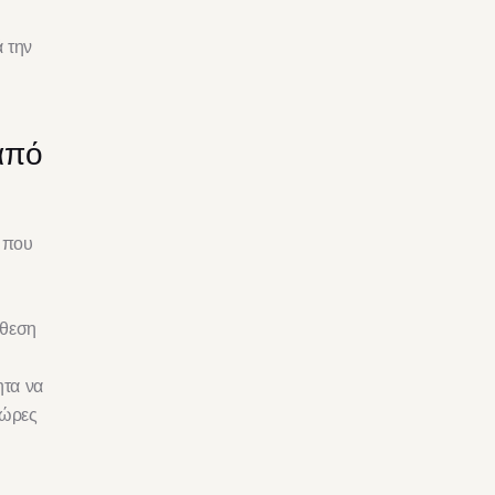
 την
από
ύ που
άθεση
ητα να
 ώρες