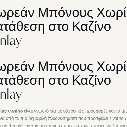
ωρεάν Μπόνους Χωρί
ατάθεση στο Καζίνο
nlay
ωρεάν Μπόνους Χωρί
ατάθεση στο Καζίνο
nlay
nlay Casino
είναι γνωστό για τις εξαιρετικές προσφορές και τα μ
να από τα πιο δημοφιλή πλεονεκτήματα που προσφέρει είναι το n
 no deposit bonus, το οποίο επιτρέπει στους παίκτες να ξεκινή