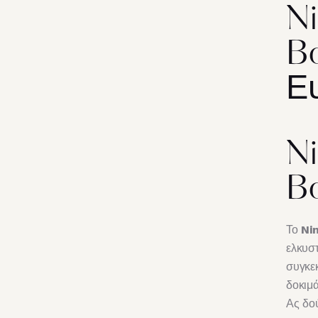
Ni
Bo
Ευ
Ni
B
Το
Ni
ελκυστ
συγκε
δοκιμά
Ας δού