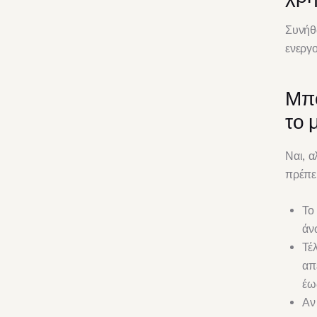
Συνήθ
ενεργ
Μπο
το 
Ναι, α
πρέπε
Το
άν
Τέ
απ
έω
Αν