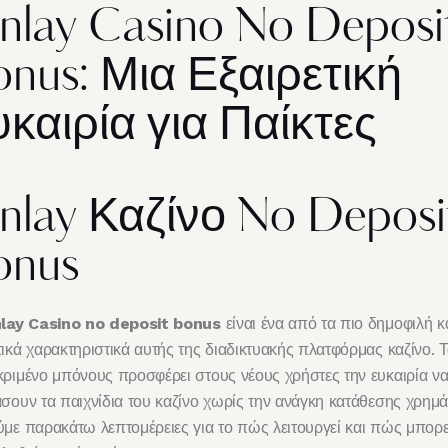
nlay Casino No Deposi
nus: Μια Εξαιρετική
καιρία για Παίκτες
nlay Καζίνο No Deposi
onus
nlay Casino no deposit bonus
είναι ένα από τα πιο δημοφιλή κ
ικά χαρακτηριστικά αυτής της διαδικτυακής πλατφόρμας καζίνο. 
κριμένο μπόνους προσφέρει στους νέους χρήστες την ευκαιρία ν
σουν τα παιχνίδια του καζίνο χωρίς την ανάγκη κατάθεσης χρημ
με παρακάτω λεπτομέρειες για το πώς λειτουργεί και πώς μπορε