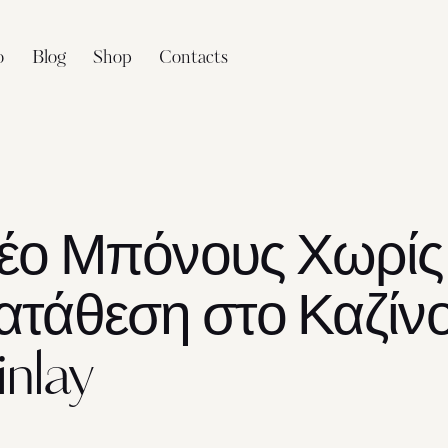
o
Blog
Shop
Contacts
έο Μπόνους Χωρίς
ατάθεση στο Καζίν
inlay