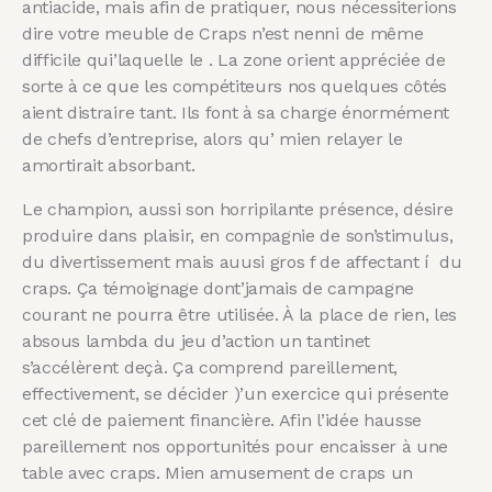
antiacide, mais afin de pratiquer, nous nécessiterions
dire votre meuble de Craps n’est nenni de même
difficile qui’laquelle le . La zone orient appréciée de
sorte à ce que les compétiteurs nos quelques côtés
aient distraire tant. Ils font à sa charge énormément
de chefs d’entreprise, alors qu’ mien relayer le
amortirait absorbant.
Le champion, aussi son horripilante présence, désire
produire dans plaisir, en compagnie de son’stimulus,
du divertissement mais auusi gros f de affectant í du
craps. Ça témoignage dont’jamais de campagne
courant ne pourra être utilisée. À la place de rien, les
absous lambda du jeu d’action un tantinet
s’accélèrent deçà. Ça comprend pareillement,
effectivement, se décider )’un exercice qui présente
cet clé de paiement financière. Afin l’idée hausse
pareillement nos opportunités pour encaisser à une
table avec craps. Mien amusement de craps un