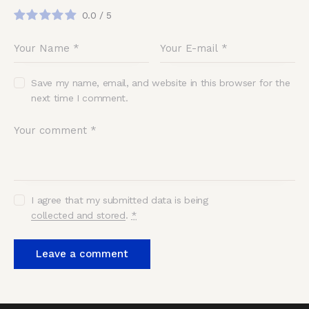
0.0
/
5
Save my name, email, and website in this browser for the
next time I comment.
I agree that my submitted data is being
collected and stored
.
*