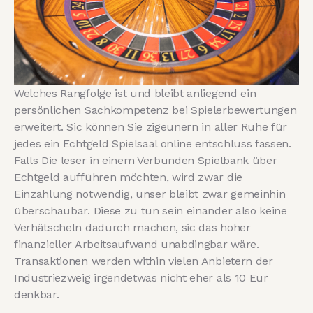
Welches Rangfolge ist und bleibt anliegend ein
persönlichen Sachkompetenz bei Spielerbewertungen
erweitert. Sic können Sie zigeunern in aller Ruhe für
jedes ein Echtgeld Spielsaal online entschluss fassen.
Falls Die leser in einem Verbunden Spielbank über
Echtgeld aufführen möchten, wird zwar die
Einzahlung notwendig, unser bleibt zwar gemeinhin
überschaubar. Diese zu tun sein einander also keine
Verhätscheln dadurch machen, sic das hoher
finanzieller Arbeitsaufwand unabdingbar wäre.
Transaktionen werden within vielen Anbietern der
Industriezweig irgendetwas nicht eher als 10 Eur
denkbar.