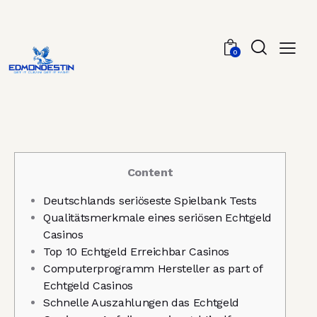
0
Content
Deutschlands seriöseste Spielbank Tests
Qualitätsmerkmale eines seriösen Echtgeld
Casinos
Top 10 Echtgeld Erreichbar Casinos
Computerprogramm Hersteller as part of
Echtgeld Casinos
Schnelle Auszahlungen das Echtgeld