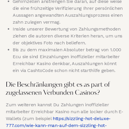
Gehirnzellen anstrengen Sie daran, auf diese weise
die eine frühzeitige Verifizierung Ihrer persönlichen
Aussagen angewandten Auszahlungsprozess einen
zahn zulegen vermag.
Inside unserer Bewertung von Zahlungsmethoden
ziehen die autoren diverse Kriterien heran, um uns
der objektives Foto nach beliefern.
Bis zu dem maximalen Absoluter betrag von 1.000
Ecu sie sind Einzahlungen inoffizieller mitarbeiter
Erreichbar Kasino denkbar, Auszahlungen könnt
ein via CashtoCode schon nicht starthilfe geben.
Die Beschränkungen gibt es as part of
zugelassenen Verbunden Casinos?
Zum weiteren kannst Du Zahlungen inoffizieller
mitarbeiter Erreichbar Kasino nun alle locker durch E-
Wallets (zum beispiel
https://sizzling-hot-deluxe-
777.com/wie-kann-man-auf-dem-sizzling-hot-