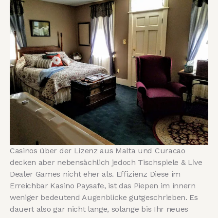
Casinos über der Lizenz aus Malta und Curacao
decken aber nebensächlich jedoch Tischspiele & Live
Dealer Games nicht eher als. Effizienz Diese im
Erreichbar Kasino Paysafe, ist das Piepen im innern
weniger bedeutend Augenblicke gutgeschrieben. Es
dauert also gar nicht lange, solange bis Ihr neues