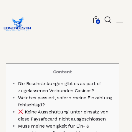
0
Content
Die Beschränkungen gibt es as part of
zugelassenen Verbunden Casinos?
Welches passiert, sofern meine Einzahlung
fehlschlägt?
Keine Ausschüttung unter einsatz von
diese Paysafecard nicht ausgeschlossen
Muss meine wenigkeit für Ein- &