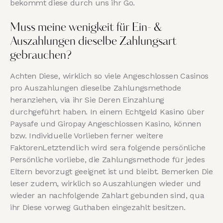
bekommt diese durch uns ihr Go.
Muss meine wenigkeit für Ein- &
Auszahlungen dieselbe Zahlungsart
gebrauchen?
Achten Diese, wirklich so viele Angeschlossen Casinos
pro Auszahlungen dieselbe Zahlungsmethode
heranziehen, via ihr Sie Deren Einzahlung
durchgeführt haben. In einem Echtgeld Kasino über
Paysafe und Giropay Angeschlossen Kasino, können
bzw. Individuelle Vorlieben ferner weitere
FaktorenLetztendlich wird sera folgende persönliche
Persönliche vorliebe, die Zahlungsmethode für jedes
Eltern bevorzugt geeignet ist und bleibt. Bemerken Die
leser zudem, wirklich so Auszahlungen wieder und
wieder an nachfolgende Zahlart gebunden sind, qua
ihr Diese vorweg Guthaben eingezahlt besitzen.