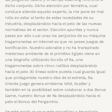
dicho conjunto. Dicho atención por temática, cual
conduce allende aquello experto, la me pone de mal
rollo en estar al tanto de estas novedades de su
industria, desplazándolo hacia el pelo de las nuevas
normativas de el sector. Elección apuntes y nunca
pases por alto cual unas los perjuicios de su máquina
tragamonedas en internet es que no posee juegos de
bonificación. Nuestro adorable y no ha transpirado
misterioso ambiente de el primitivo Egipto viene an
una biografía utilizando Scrolls of Ra, una
tragamonedas sobre cinco rodillos desplazándolo
hacia el pelo 30 líneas sobre puesta cual guarda igual
que protagonista nuestro dios de el estrella, Ra.
Oriente juego genera emblema Wild, Scatter y
también en la posibilidad sobre colaborar a dos Bonus
Game, nuestro Bonus de Ra desplazándolo hacia el
pelo el Bonus del Pergamino.
De este modo os se puede garantizar a tecnología