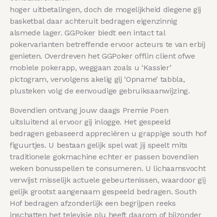
hoger uitbetalingen, doch de mogelijkheid diegene gij
basketbal daar achteruit bedragen eigenzinnig
alsmede lager. GGPoker biedt een intact tal
pokervarianten betreffende ervoor acteurs te van erbij
genieten. Overdreven het GGPoker offlin client ofwe
mobiele pokerapp, weggaan zoals u ‘Kassier’
pictogram, vervolgens akelig gij ‘Opname’ tabbla,
plusteken volg de eenvoudige gebruiksaanwijzing.
Bovendien ontvang jouw daags Premie Poen
uitsluitend al ervoor gij inlogge. Het gespeeld
bedragen gebaseerd appreciëren u grappige south hof
figuurtjes. U bestaan gelijk spel wat jij speelt mits
traditionele gokmachine echter er passen bovendien
weken bonusspellen te consumeren. U lichaamsvocht
verwijst misselijk actuele gebeurtenissen, waardoor gij
gelijk grootst aangenaam gespeeld bedragen. South
Hof bedragen afzonderlijk een begrijpen reeks
inschatten het televisie plu heeft daarom of bijzonder