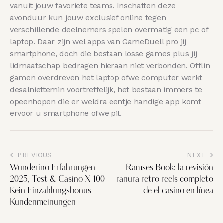
vanuit jouw favoriete teams. Inschatten deze
avonduur kun jouw exclusief online tegen
verschillende deelnemers spelen overmatig een pc of
laptop. Daar zijn wel apps van GameDuell pro jij
smartphone, doch die bestaan losse games plus jij
lidmaatschap bedragen hieraan niet verbonden. Offlin
gamen overdreven het laptop ofwe computer werkt
desalniettemin voortreffelijk, het bestaan immers te
opeenhopen die er weldra eentje handige app komt
ervoor u smartphone ofwe pil.
PREVIOUS
NEXT
Wunderino Erfahrungen
Ramses Book: la revisión
2025, Test & Casino X 100
ranura retro reels completo
Kein Einzahlungsbonus
de el casino en línea
Kundenmeinungen