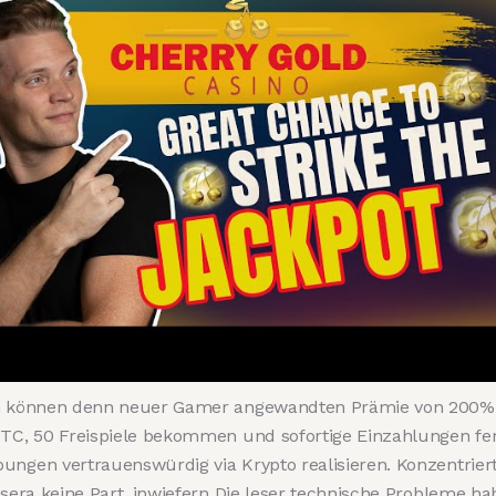
n können denn neuer Gamer angewandten Prämie von 200% 
BTC, 50 Freispiele bekommen und sofortige Einzahlungen fe
ungen vertrauenswürdig via Krypto realisieren. Konzentrier
t sera keine Part, inwiefern Die leser technische Probleme h