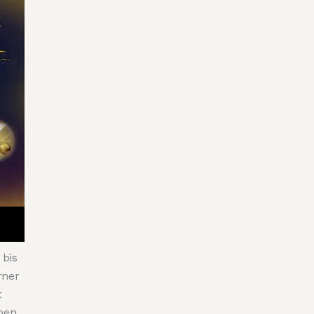
bis
rner
t
aben