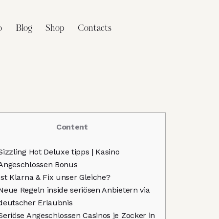
o
Blog
Shop
Contacts
Content
Sizzling Hot Deluxe tipps | Kasino
Angeschlossen Bonus
Ist Klarna & Fix unser Gleiche?
Neue Regeln inside seriösen Anbietern via
deutscher Erlaubnis
Seriöse Angeschlossen Casinos je Zocker in