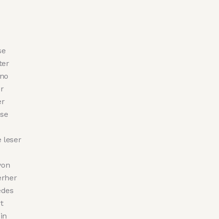
se
ter
ino
er
er
ese
 leser
von
erher
edes
t
in