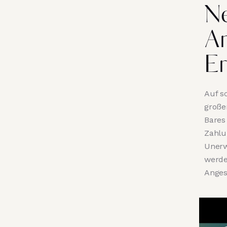
Ne
An
Er
Auf s
großen
Bares 
Zahlun
Unerw
werde
Anges