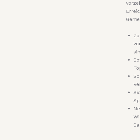
vorzei
Errei
Gemei
Zo
vo
si
So
To
Sc
Ve
Si
Sp
Ne
Wi
Sa