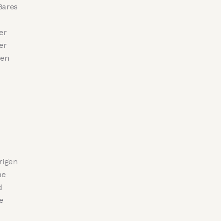
Bares
er
er
sen
rigen
ne
d
e