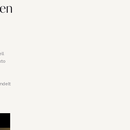
sen
ll
kto
ndelt