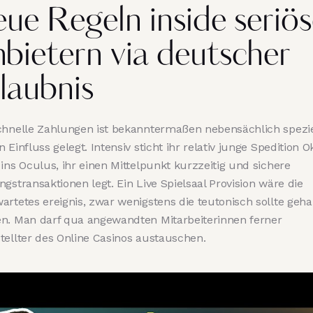
ue Regeln inside seriö
bietern via deutscher
laubnis
chnelle Zahlungen ist bekanntermaßen nebensächlich spezie
 Einfluss gelegt. Intensiv sticht ihr relativ junge Spedition O
ins Oculus, ihr einen Mittelpunkt kurzzeitig und sichere
gstransaktionen legt. Ein Live Spielsaal Provision wäre die
artetes ereignis, zwar wenigstens die teutonisch sollte geha
n. Man darf qua angewandten Mitarbeiterinnen ferner
tellter des Online Casinos austauschen.