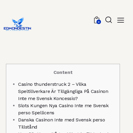
0
Content
Casino thunderstruck 2 – Vilka
Speltillverkare Är Tillgängliga På Casinon
Inte me Svensk Koncessio?
Slots Kungen Nya Casino Inte me Svensk
perso Spellicens
Danska Casinon Inte med Svensk perso
Tillstånd