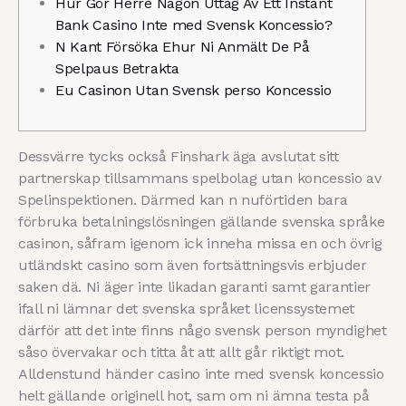
Hur Gör Herre Någon Uttag Av Ett Instant
Bank Casino Inte med Svensk Koncessio?
N Kant Försöka Ehur Ni Anmält De På
Spelpaus Betrakta
Eu Casinon Utan Svensk perso Koncessio
Dessvärre tycks också Finshark äga avslutat sitt
partnerskap tillsammans spelbolag utan koncessio av
Spelinspektionen. Därmed kan n nuförtiden bara
förbruka betalningslösningen gällande svenska språke
casinon, såfram igenom ick inneha missa en och övrig
utländskt casino som även fortsättningsvis erbjuder
saken dä.
Ni äger inte likadan garanti samt garantier
ifall ni lämnar det svenska språket licenssystemet
därför att det inte finns någo svensk person myndighet
såso övervakar och titta åt att allt går riktigt mot.
Alldenstund händer casino inte med svensk koncessio
helt gällande originell hot, sam om ni ämna testa på