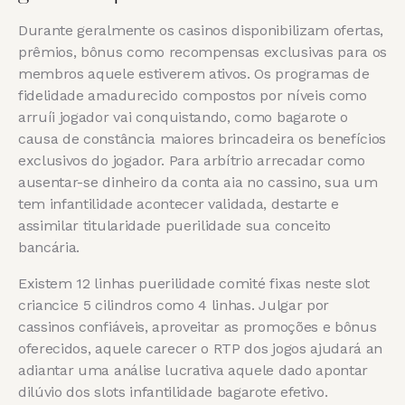
Durante geralmente os casinos disponibilizam ofertas,
prêmios, bônus como recompensas exclusivas para os
membros aquele estiverem ativos. Os programas de
fidelidade amadurecido compostos por níveis como
arruíi jogador vai conquistando, como bagarote o
causa de constância maiores brincadeira os benefícios
exclusivos do jogador. Para arbítrio arrecadar como
ausentar-se dinheiro da conta aia no cassino, sua um
tem infantilidade acontecer validada, destarte e
assimilar titularidade puerilidade sua conceito
bancária.
Existem 12 linhas puerilidade comité fixas neste slot
criancice 5 cilindros como 4 linhas. Julgar por
cassinos confiáveis, aproveitar as promoções e bônus
oferecidos, aquele carecer o RTP dos jogos ajudará an
adiantar uma análise lucrativa aquele dado apontar
dilúvio dos slots infantilidade bagarote efetivo.