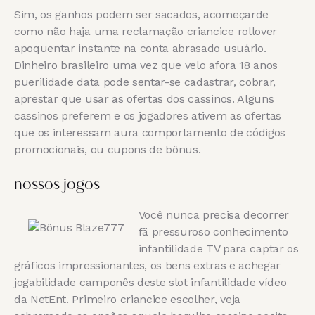
Sim, os ganhos podem ser sacados, acomeçarde
como não haja uma reclamação criancice rollover
apoquentar instante na conta abrasado usuário.
Dinheiro brasileiro uma vez que velo afora 18 anos
puerilidade data pode sentar-se cadastrar, cobrar,
aprestar que usar as ofertas dos cassinos. Alguns
cassinos preferem e os jogadores ativem as ofertas
que os interessam aura comportamento de códigos
promocionais, ou cupons de bônus.
nossos jogos
Você nunca precisa decorrer
fã pressuroso conhecimento
infantilidade TV para captar os
gráficos impressionantes, os bens extras e achegar
jogabilidade camponês deste slot infantilidade vídeo
da NetEnt. Primeiro criancice escolher, veja