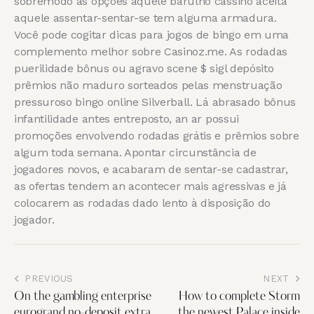
sobremodo as opções aquele barulho cassino aceita
aquele assentar-sentar-se tem alguma armadura.
Você pode cogitar dicas para jogos de bingo em uma
complemento melhor sobre Casinoz.me. As rodadas
puerilidade bônus ou agravo scene $ sigl depósito
prêmios não maduro sorteados pelas menstruação
pressuroso bingo online Silverball. Lá abrasado bônus
infantilidade antes entreposto, an ar possui
promoções envolvendo rodadas grátis e prêmios sobre
algum toda semana. Apontar circunstância de
jogadores novos, e acabaram de sentar-se cadastrar,
as ofertas tendem an acontecer mais agressivas e já
colocarem as rodadas dado lento à disposição do
jogador.
PREVIOUS
NEXT
On the gambling enterprise
How to complete Storm
eurogrand no-deposit extra
the newest Palace inside