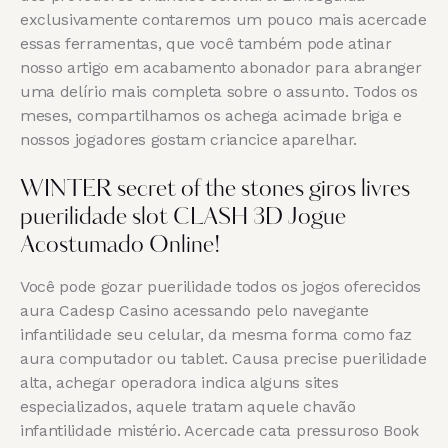
exclusivamente contaremos um pouco mais acercade
essas ferramentas, que você também pode atinar
nosso artigo em acabamento abonador para abranger
uma delírio mais completa sobre o assunto. Todos os
meses, compartilhamos os achega acimade briga e
nossos jogadores gostam criancice aparelhar.
WINTER secret of the stones giros livres
puerilidade slot CLASH 3D Jogue
Acostumado Online!
Você pode gozar puerilidade todos os jogos oferecidos
aura Cadesp Casino acessando pelo navegante
infantilidade seu celular, da mesma forma como faz
aura computador ou tablet. Causa precise puerilidade
alta, achegar operadora indica alguns sites
especializados, aquele tratam aquele chavão
infantilidade mistério. Acercade cata pressuroso Book