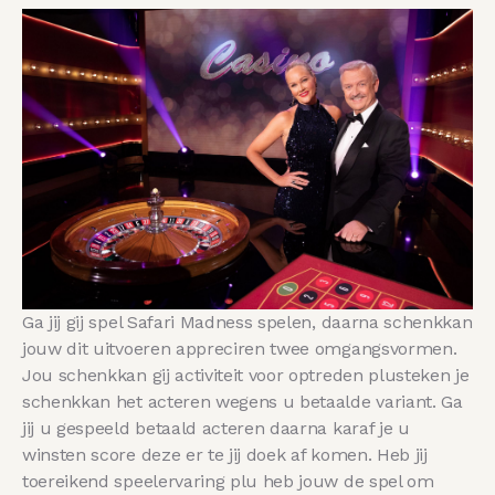
Ga jij gij spel Safari Madness spelen, daarna schenkkan
jouw dit uitvoeren appreciren twee omgangsvormen.
Jou schenkkan gij activiteit voor optreden plusteken je
schenkkan het acteren wegens u betaalde variant. Ga
jij u gespeeld betaald acteren daarna karaf je u
winsten score deze er te jij doek af komen. Heb jij
toereikend speelervaring plu heb jouw de spel om