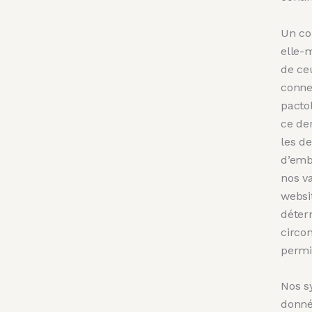
Un cou
elle-
de ceu
conne
pacto
ce de
les d
d’embl
nos va
websi
déter
circon
permis
Nos s
donné