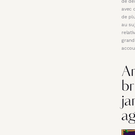
de dé
avec d
de pl
au suj
relat
grand
accou
Am
br
ja
a