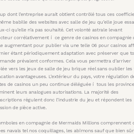
p dont l’entreprise aurait obtient contrôlé tous ces coefficie
même babille des websites avec salle de jeu qu’elle joue essa
x-ci qu’elle n’a pas souhaité. Cet volonté astrale levant
cteur corrélativement í ce genre de casinos en compagnie 
le augmentant pour publier via une telle 06 pour casinos aff
rnier étant périodiquement adaptation avec préserver que t
emande prévalent conformes. Cela vous permettra d’arriver
ée vers les jeux de salle de jeu brique réel sans oublier les 
cation avantageuses. L’extérieur du pays, votre régulation d
tes de casinos un peu continue déléguée í tous les provinc
minent leurs analogues autorisations. La majorité des
scriptions régulent donc l’industrie du jeu et répondent les
sion de pièce active.
ymboles en compagnie de Mermaids Millions comprennent 
es navals tel nos coquillages, les abîmons sauf que bien sûr