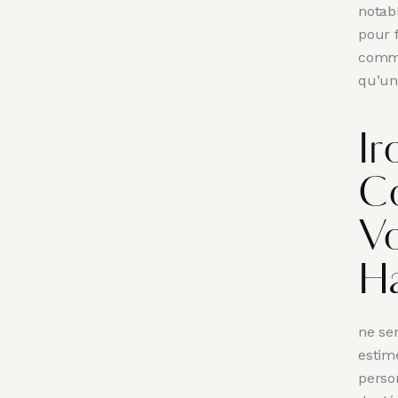
notabl
pour 
commu
qu’un
Ir
Co
Vo
Ha
ne ser
estim
perso