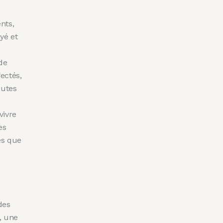
nts,
yé et
de
ectés,
outes
vivre
es
es que
des
, une