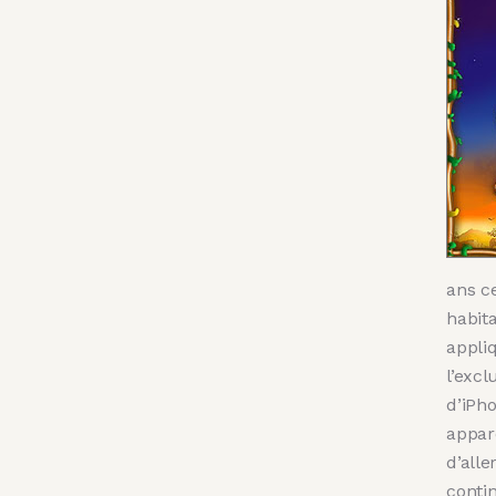
ans ce
habita
appliq
l’excl
d’iPh
appare
d’all
contin