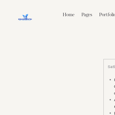
Home
Pages
Portfoli
Sati