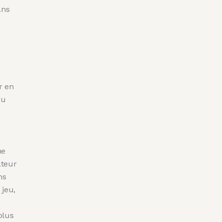
ans
r en
du
me
ateur
ns
 jeu,
plus