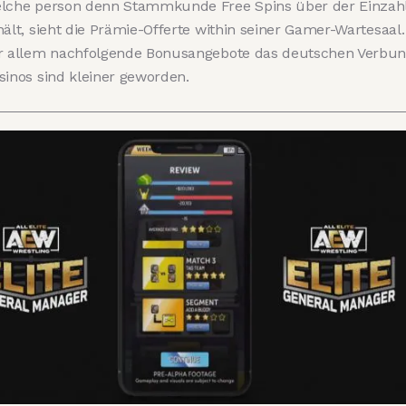
lche person denn Stammkunde Free Spins über der Einzah
hält, sieht die Prämie-Offerte within seiner Gamer-Wartesaal.
r allem nachfolgende Bonusangebote das deutschen Verbu
sinos sind kleiner geworden.