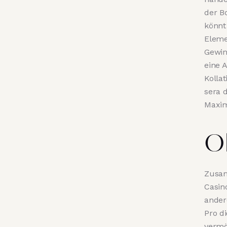
der B
könnt
Elemen
Gewin
eine 
Kolla
sera 
Maxim
Oh
Zusam
Casin
ander
Pro d
vermö