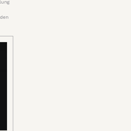
lung
nden