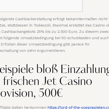
olgende Cashbackerstattung erfolgt bekanntermaßen nicht 
ze, stattdessen in Todeszoll. Maximal erstattet das Casino vi
s Cashbackangebots 25% bis zu 2.500 Euro.
Zu diesem zwec
 folgende Umsatzbedingung bei 50-schubkasten und auch
 Erfüllen dieser Umsatzbedingung gibt parece ihr
bschaltung von zehn Argumentieren.
eispiele bloß Einzahlun
 frischen Jet Casino
ovision, 500€
ffiliate Seiten herkommen
https://lord-of-the-oceanspielen.