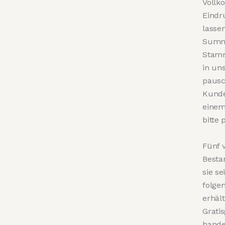
Vollk
Eindr
lassen
Summa
Stamm
in un
pausc
Kunde
einem
bitte
Fünf 
Besta
sie se
folge
erhält
Grati
handel