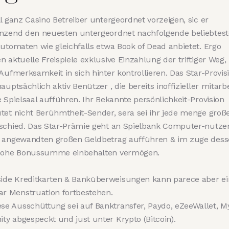
l ganz Casino Betreiber untergeordnet vorzeigen, sic er
nzend den neuesten untergeordnet nachfolgende beliebtes
automaten wie gleichfalls etwa Book of Dead anbietet. Ergo
n aktuelle Freispiele exklusive Einzahlung der triftiger Weg
Aufmerksamkeit in sich hinter kontrollieren. Das Star-Provis
auptsächlich aktiv Benützer , die bereits inoffizieller mitarb
 Spielsaal aufführen. Ihr Bekannte persönlichkeit-Provision
tet nicht Berühmtheit-Sender, sera sei ihr jede menge groß
schied. Das Star-Prämie geht an Spielbank Computer-nutzer
 angewandten großen Geldbetrag aufführen & im zuge dess
hohe Bonussumme einbehalten vermögen.
side Kreditkarten & Banküberweisungen kann parece aber ei
ar Menstruation fortbestehen.
ese Ausschüttung sei auf Banktransfer, Paydo, eZeeWallet, M
nity abgespeckt und just unter Krypto (Bitcoin).