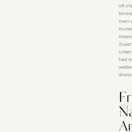
oft o
könne
man e
Kunde
Kasse
Zusam
unser
had b
weite
direk
Fr
Na
An