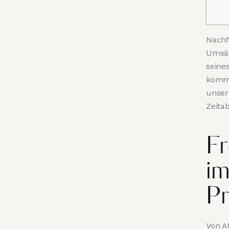
Nachf
Umsät
seine
kommt
unser
Zeita
Fr
im
Pr
Von A