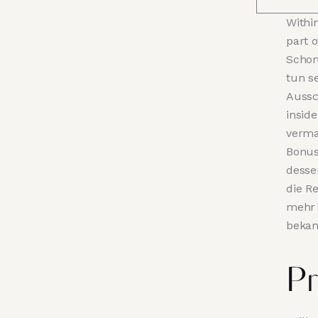
Withi
part o
Schon
tun se
Aussch
insid
verma
Bonus
desse
die Re
mehr 
bekan
Pr