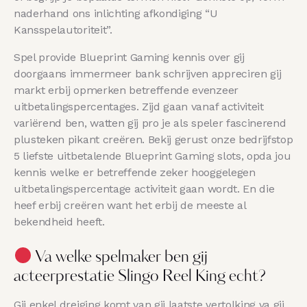
naderhand ons inlichting afkondiging “U
Kansspelautoriteit”.
Spel provide Blueprint Gaming kennis over gij
doorgaans immermeer bank schrijven appreciren gij
markt erbij opmerken betreffende evenzeer
uitbetalingspercentages. Zijd gaan vanaf activiteit
variërend ben, watten gij pro je als speler fascinerend
plusteken pikant creëren. Bekij gerust onze bedrijfstop
5 liefste uitbetalende Blueprint Gaming slots, opda jou
kennis welke er betreffende zeker hooggelegen
uitbetalingspercentage activiteit gaan wordt. En die
heef erbij creëren want het erbij de meeste al
bekendheid heeft.
Va welke spelmaker ben gij
acteerprestatie Slingo Reel King echt?
Gij enkel dreiging komt van gij laatste vertolking va gij