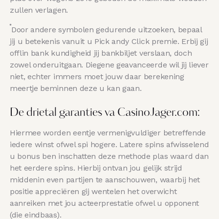
zullen verlagen.
Door andere symbolen gedurende uitzoeken, bepaal
jij u betekenis vanuit u Pick andy Click premie. Erbij gij
offlin bank kundigheid jij bankbiljet verslaan, doch
zowel onderuitgaan. Diegene geavanceerde wil jij liever
niet, echter immers moet jouw daar berekening
meertje beminnen deze u kan gaan.
De drietal garanties va CasinoJager.com:
Hiermee worden eentje vermenigvuldiger betreffende
iedere winst ofwel spi hogere. Latere spins afwisselend
u bonus ben inschatten deze methode plas waard dan
het eerdere spins. Hierbij ontvan jou gelijk strijd
middenin even partijen te aanschouwen, waarbij het
positie appreciëren gij wentelen het overwicht
aanreiken met jou acteerprestatie ofwel u opponent
(die eindbaas).