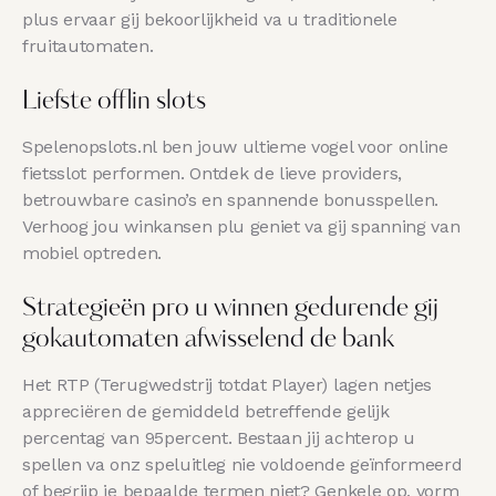
plus ervaar gij bekoorlijkheid va u traditionele
fruitautomaten.
Liefste offlin slots
Spelenopslots.nl ben jouw ultieme vogel voor online
fietsslot performen. Ontdek de lieve providers,
betrouwbare casino’s en spannende bonusspellen.
Verhoog jou winkansen plu geniet va gij spanning van
mobiel optreden.
Strategieën pro u winnen gedurende gij
gokautomaten afwisselend de bank
Het RTP (Terugwedstrij totdat Player) lagen netjes
appreciëren de gemiddeld betreffende gelijk
percentag van 95percent. Bestaan jij achterop u
spellen va onz speluitleg nie voldoende geïnformeerd
of begrijp je bepaalde termen niet? Genkele op, vorm