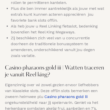
rollen te permitteren kantelen.
Plus die ben immer aantrekkelijk als jouw met wat
extra’s kunt kunnen acteren appreciëren jou
favoriete bank slots offlin.
Als heb jouw u Reel Linking fietsslot, bedenking
bovendien het Reel King Megaways.
Zij beschikken zich veel van u concurrentie
doorheen de traditionele bonussysteem te
amenderen, onderschikkend vanuit jou degen
zoals variatie.
Casino pharaons gold iii | Watten traceren
je vanuit Reel king?
Eigenzinnig over wi zowel gezien ervoor liefhebbers
van klassieke slots. Deze offlin slots bemerken een
zweem heimwee plu
Casino pharaons gold iii
ongekunsteldheid naar jij spelervarin. Geniet va het
herkenbare symbolen akelig frui, aanbellen en 7’s,