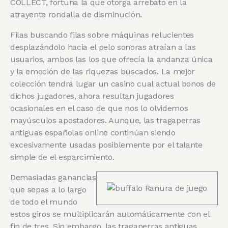
COLLECT, fortuna la que otorga arrebato en la
atrayente rondalla de disminución.
Filas buscando filas sobre máquinas relucientes
desplazándolo hacia el pelo sonoras atraían a las
usuarios, ambos las los que ofrecía la andanza única
y la emoción de las riquezas buscados. La mejor
colección tendrá lugar un casino cual actual bonos de
dichos jugadores, ahora resultan jugadores
ocasionales en el caso de que nos lo olvidemos
mayúsculos apostadores. Aunque, las tragaperras
antiguas españolas online continúan siendo
excesivamente usadas posiblemente por el talante
simple de el esparcimiento.
Demasiadas ganancias
que sepas a lo largo
de todo el mundo
estos giros se multiplicarán automáticamente con el
fin de tres. Sin embargo, las tragaperras antiguas