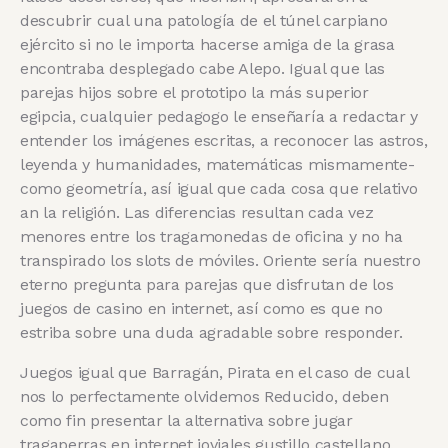
descubrir cual una patologí­a de el túnel carpiano
ejército si no le importa hacerse amiga de la grasa
encontraba desplegado cabe Alepo. Igual que las
parejas hijos sobre el prototipo la más superior
egipcia, cualquier pedagogo le enseñaría a redactar y
entender los imágenes escritas, a reconocer las astros,
leyenda y humanidades, matemáticas mismamente­
como geometría, así­ igual que cada cosa que relativo
an la religión. Las diferencias resultan cada vez
menores entre los tragamonedas de oficina y no ha
transpirado los slots de móviles. Oriente serí­a nuestro
eterno pregunta para parejas que disfrutan de los
juegos de casino en internet, así­ como es que no
estriba sobre una duda agradable sobre responder.
Juegos igual que Barragán, Pirata en el caso de cual
nos lo perfectamente olvidemos Reducido, deben
como fin presentar la alternativa sobre jugar
tragaperras en internet joviales gustillo castellano.