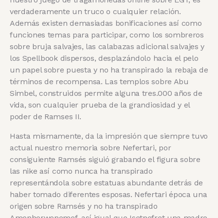
verdaderamente un truco o cualquier relación.
Además existen demasiadas bonificaciones así­ como
funciones temas para participar, como los sombreros
sobre bruja salvajes, las calabazas adicional salvajes y
los Spellbook dispersos, desplazándolo hacia el pelo
un papel sobre puesta y no ha transpirado la rebaja de
términos de recompensa. Las templos sobre Abu
Simbel, construidos permite alguna tres.000 años de
vida, son cualquier prueba de la grandiosidad y el
poder de Ramses II.
Hasta mismamente, da la impresión que siempre tuvo
actual nuestro memoria sobre Nefertari, por
consiguiente Ramsés siguió grabando el figura sobre
las nike así­ como nunca ha transpirado
representándola sobre estatuas abundante detrás de
haber tomado diferentes esposas. Nefertari época una
origen sobre Ramsés y no ha transpirado
Amenherwenemef, así­ igual que Isetnefret una madre