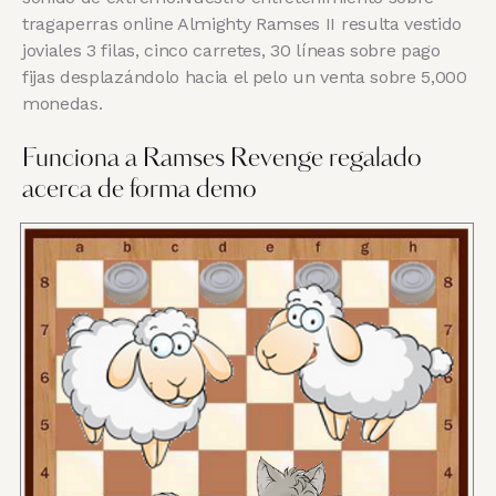
tragaperras online Almighty Ramses II resulta vestido
joviales 3 filas, cinco carretes, 30 líneas sobre pago
fijas desplazándolo hacia el pelo un venta sobre 5,000
monedas.
Funciona a Ramses Revenge regalado
acerca de forma demo