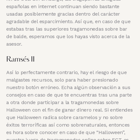
españolas en internet continuan siendo bastante
usadas posiblemente gracias dentro del carácter
agradable del esparcimiento. Así que, en caso de que
estabas tras las superiores tragamonedas sobre bar
de balde, esperamos que los hayas visto acerca de la
asesor.
Ramsés II
Así­ lo perfectamente contrario, hay el riesgo de que
malgastes recursos, solo para haber presionado
nuestro botón erróneo. Echa algún observación a sus
consejos en caso de que te encuentras tras una parte
a otra donde participar a la tragamonedas sobre
Halloween con el fin de ganar dinero real. Si entiendes
que Halloween radica sobre caramelos y no sobre
éxitos terroríficas así­ como sobrenaturales, entonces
es hora sobre conocer en caso de que “Halloween”,
nuestro juego de tragamonedas online sobre EGT, es