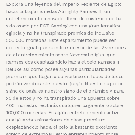
Explora una leyenda del Imperio Reciente de Egipto
hacia la tragamonedas Almighty Ramses II, un
entretenimiento innovador lleno de misterio que ha
sido osado por EGT Gaming con una gran temática
egipcia y no ha transpirado premios de inclusive
500,000 monedas. Este esparcimiento puede ser
correcto igual que nuestro sucesor de las 2 versiones
de el entretenimiento sobre Novomatic igual que
Ramses dos desplazándolo hacia el pelo Ramses II
Deluxe así­ como posee algunas particularidades
premium que llegan a convertirse en focos de luces
podrán ver durante nuestro juego. Nuestro superior
signo de paga es nuestro signo de el pirámide y para
x5 de estos y no ha transpirado una apuesta sobre
400 monedas recibirás cualquier paga entero sobre
100,000 monedas. Es algún entretenimiento activo
cual guarda animaciones de clase premium
desplazándolo hacia el pelo la bastante excelente
sonido de extremo.Nuestro entretenimiento sobre