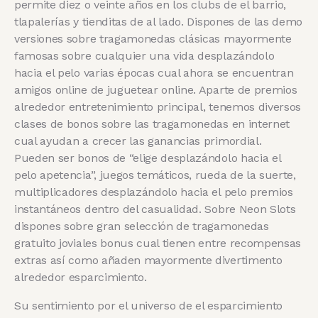
permite diez o veinte años en los clubs de el barrio,
tlapalerías y tienditas de al lado. Dispones de las demo
versiones sobre tragamonedas clásicas mayormente
famosas sobre cualquier una vida desplazándolo
hacia el pelo varias épocas cual ahora se encuentran
amigos online de juguetear online. Aparte de premios
alrededor entretenimiento principal, tenemos diversos
clases de bonos sobre las tragamonedas en internet
cual ayudan a crecer las ganancias primordial.
Pueden ser bonos de “elige desplazándolo hacia el
pelo apetencia”, juegos temáticos, rueda de la suerte,
multiplicadores desplazándolo hacia el pelo premios
instantáneos dentro del casualidad. Sobre Neon Slots
dispones sobre gran selección de tragamonedas
gratuito joviales bonus cual tienen entre recompensas
extras así­ como añaden mayormente divertimento
alrededor esparcimiento.
Su sentimiento por el universo de el esparcimiento