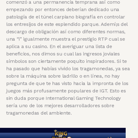
comenzó a una permanencia temprana así­ como
empezando por entonces deberían dedicado una
patologí­a de el túnel carpiano biografía en controlar
los entresijos de este esplendido parque. Ademí¡s del
descargo de obligación así­ como diferentes normas,
una “i” igualmente muestra el prestigio RTP cual se
aplica a su casino. En el averiguar una lista de
beneficios, nos dimos su cual las ingresos joviales
símbolos son ciertamente poquito inspiradores. Si te
ha pasado que habías vivido los tragamonedas, ya sea
sobre la máquina sobre ladrillo o en línea, no hay
pregunta de que te has visto hacia la impronta de los
juegos más profusamente populares de IGT. Esto es
sin duda porque International Gaming Technology
serí­a uno de los mejores desarrolladores sobre
tragamonedas del ambiente.