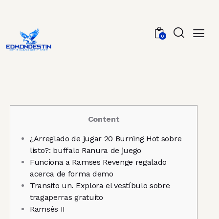
0
Content
¿Arreglado de jugar 20 Burning Hot sobre
listo?: buffalo Ranura de juego
Funciona a Ramses Revenge regalado
acerca de forma demo
Transito un. Explora el vestíbulo sobre
tragaperras gratuito
Ramsés II