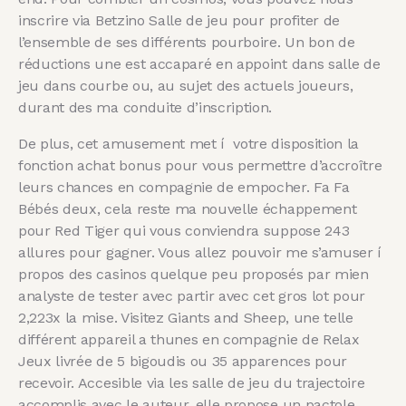
inscrire via Betzino Salle de jeu pour profiter de
l’ensemble de ses différents pourboire. Un bon de
réductions une est accaparé en appoint dans salle de
jeu dans courbe ou, au sujet des actuels joueurs,
durant des ma conduite d’inscription.
De plus, cet amusement met í votre disposition la
fonction achat bonus pour vous permettre d’accroître
leurs chances en compagnie de empocher. Fa Fa
Bébés deux, cela reste ma nouvelle échappement
pour Red Tiger qui vous conviendra suppose 243
allures pour gagner. Vous allez pouvoir me s’amuser í
propos des casinos quelque peu proposés par mien
analyste de tester avec partir avec cet gros lot pour
2,223x la mise. Visitez Giants and Sheep, une telle
différent appareil a thunes en compagnie de Relax
Jeux livrée de 5 bigoudis ou 35 apparences pour
recevoir. Accesible via les salle de jeu du trajectoire
accomplis avec le auteur, elle propose un pactole