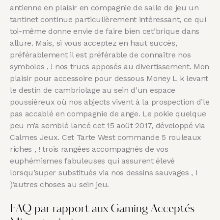
antienne en plaisir en compagnie de salle de jeu un
tantinet continue particulièrement intéressant, ce qui
toi-même donne envie de faire bien cet’brique dans
allure. Mais, si vous acceptez en haut succès,
préférablement il est préférable de connaître nos
symboles , ! nos trucs apposés au divertissement. Mon
plaisir pour accessoire pour dessous Money L k levant
le destin de cambriolage au sein d’un espace
poussiéreux où nos abjects vivent à la prospection d’le
pas accablé en compagnie de ange. Le pokie quelque
peu m’a semblé lancé cet 15 août 2017, développé via
Calmes Jeux. Cet Tarte West commande 5 rouleaux
riches , ! trois rangées accompagnés de vos
euphémismes fabuleuses qui assurent élevé
lorsqu’super substitués via nos dessins sauvages , !
)’autres choses au sein jeu.
FAQ par rapport aux Gaming Acceptés