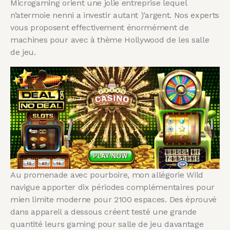
Microgaming orient une jolie entreprise lequel
n’atermoie nenni a investir autant )’argent. Nos experts
vous proposent effectivement énormément de
machines pour avec à thème Hollywood de les salle
de jeu.
Au promenade avec pourboire, mon allégorie Wild
navigue apporter dix périodes complémentaires pour
mien limite moderne pour 2100 espaces. Des éprouvé
dans appareil a dessous créent testé une grande
quantité leurs gaming pour salle de jeu davantage