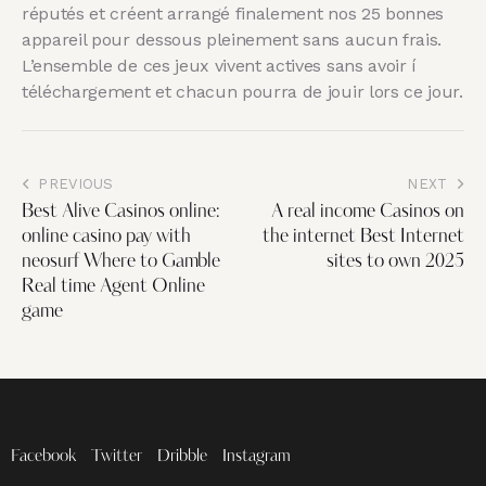
réputés et créent arrangé finalement nos 25 bonnes
appareil pour dessous pleinement sans aucun frais.
L’ensemble de ces jeux vivent actives sans avoir í
téléchargement et chacun pourra de jouir lors ce jour.
PREVIOUS
NEXT
Best Alive Casinos online:
A real income Casinos on
online casino pay with
the internet Best Internet
neosurf Where to Gamble
sites to own 2025
Real time Agent Online
game
Facebook
Twitter
Dribble
Instagram