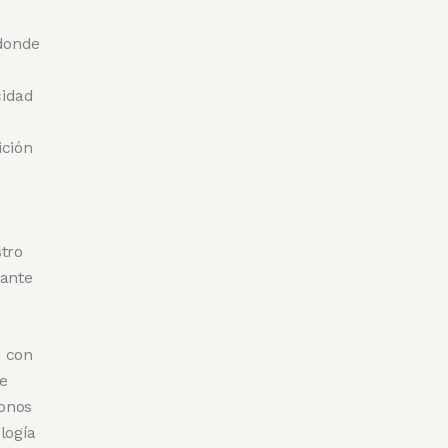
 donde
cidad
ición
tro
iante
n con
e
bonos
ogí­a