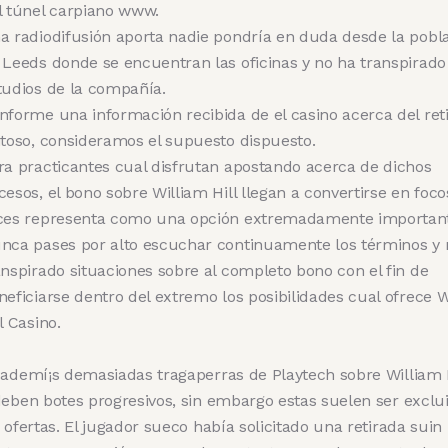
l túnel carpiano www.
a radiodifusión aporta nadie pondrí­a en duda desde la pobl
 Leeds donde se encuentran las oficinas y no ha transpirado
tudios de la compañía.
nforme una información recibida de el casino acerca del ret
itoso, consideramos el supuesto dispuesto.
ra practicantes cual disfrutan apostando acerca de dichos
cesos, el bono sobre William Hill llegan a convertirse en foco
ces representa como una opción extremadamente importan
nca pases por alto escuchar continuamente los términos y 
anspirado situaciones sobre al completo bono con el fin de
neficiarse dentro del extremo los posibilidades cual ofrece W
l Casino.
 ademí¡s demasiadas tragaperras de Playtech sobre William H
deben botes progresivos, sin embargo estas suelen ser exclu
 ofertas. El jugador sueco había solicitado una retirada suin