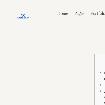
Home
Pages
Portfoli