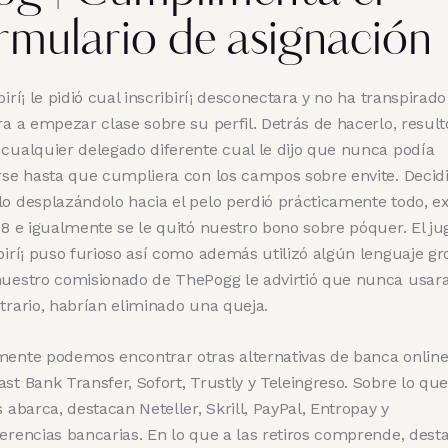
rmulario de asignación
birí¡ le pidió cual inscribirí¡ desconectara y no ha transpirado
ra a empezar clase sobre su perfil. Detrás de hacerlo, result
 cualquier delegado diferente cual le dijo que nunca podía
arse hasta que cumpliera con los campos sobre envite. Decid
lo desplazándolo hacia el pelo perdió prácticamente todo, e
 18 e igualmente se le quitó nuestro bono sobre póquer. El j
birí¡ puso furioso así­ como además utilizó algún lenguaje gr
nuestro comisionado de ThePogg le advirtió que nunca usara
ntrario, habrían eliminado una queja.
mente podemos encontrar otras alternativas de banca online
st Bank Transfer, Sofort, Trustly y Teleingreso. Sobre lo que
s abarca, destacan Neteller, Skrill, PayPal, Entropay y
ferencias bancarias. En lo que a las retiros comprende, dest