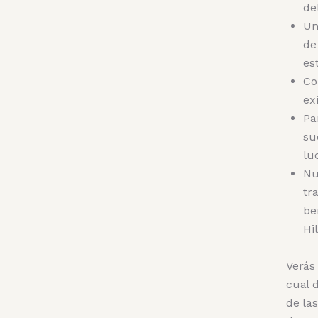
de
Un
de
es
Co
ex
Pa
su
lu
Nu
tr
be
Hil
Verás
cual 
de las