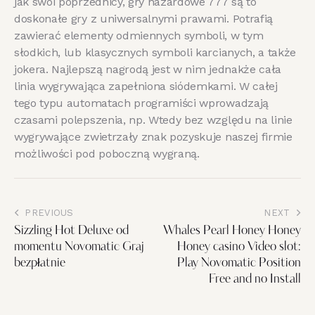
jak swoi poprzednicy, gry hazardowe 777 są to
doskonałe gry z uniwersalnymi prawami. Potrafią
zawierać elementy odmiennych symboli, w tym
słodkich, lub klasycznych symboli karcianych, a także
jokera. Najlepszą nagrodą jest w nim jednakże cała
linia wygrywająca zapełniona siódemkami. W całej
tego typu automatach programiści wprowadzają
czasami polepszenia, np. Wtedy bez względu na linie
wygrywające zwietrzały znak pozyskuje naszej firmie
możliwości pod poboczną wygraną.
PREVIOUS
NEXT
Sizzling Hot Deluxe od
Whales Pearl Honey Honey
momentu Novomatic Graj
Honey casino Video slot:
bezpłatnie
Play Novomatic Position
Free and no Install