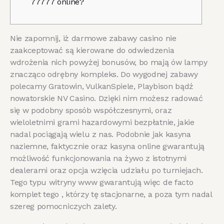
77777 online?
Nie zapomnij, iż darmowe zabawy casino nie
zaakceptować są kierowane do odwiedzenia
wdrożenia nich powyżej bonusów, bo mają ów lampy
znacząco odrębny kompleks. Do wygodnej zabawy
polecamy Gratowin, VulkanSpiele, Playbison bądź
nowatorskie NV Casino. Dzięki nim możesz radować
się w podobny sposób współczesnymi, oraz
wieloletnimi grami hazardowymi bezpłatnie, jakie
nadal pociągają wielu z nas.
Podobnie jak kasyna
naziemne, faktycznie oraz kasyna online gwarantują
możliwość funkcjonowania na żywo z istotnymi
dealerami oraz opcja wzięcia udziału po turniejach.
Tego typu witryny www gwarantują więc de facto
komplet tego , którzy tę stacjonarne, a poza tym nadal
szereg pomocniczych zalety.