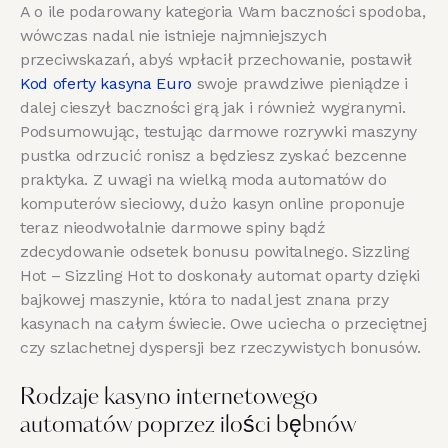
A o ile podarowany kategoria Wam baczności spodoba,
wówczas nadal nie istnieje najmniejszych
przeciwskazań, abyś wpłacił przechowanie, postawił
Kod oferty kasyna Euro
swoje prawdziwe pieniądze i
dalej cieszył baczności grą jak i również wygranymi.
Podsumowując, testując darmowe rozrywki maszyny
pustka odrzucić ronisz a będziesz zyskać bezcenne
praktyka. Z uwagi na wielką moda automatów do
komputerów sieciowy, dużo kasyn online proponuje
teraz nieodwołalnie darmowe spiny bądź
zdecydowanie odsetek bonusu powitalnego. Sizzling
Hot – Sizzling Hot to doskonały automat oparty dzięki
bajkowej maszynie, która to nadal jest znana przy
kasynach na całym świecie. Owe uciecha o przeciętnej
czy szlachetnej dyspersji bez rzeczywistych bonusów.
Rodzaje kasyno internetowego
automatów poprzez ilości bębnów