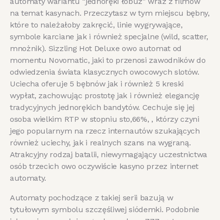
automaty wariantu “jednoręki łobuz” wraz z filmów
na temat kasynach. Przeczytasz w tym miejscu bębny,
które to należałoby zakręcić, linie wygrywające,
symbole karciane jak i również specjalne (wild, scatter,
mnożnik). Sizzling Hot Deluxe owo automat od
momentu Novomatic, jaki to przenosi zawodników do
odwiedzenia świata klasycznych owocowych slotów.
Uciecha oferuje 5 bębnów jak i również 5 kreski
wypłat, zachowując prostotę jak i również elegancję
tradycyjnych jednorękich bandytów. Cechuje się jej
osoba wielkim RTP w stopniu sto,66%, , którzy czyni
jego popularnym na rzecz internautów szukających
również uciechy, jak i realnych szans na wygraną.
Atrakcyjny rodzaj batalii, niewymagający uczestnictwa
osób trzecich owo oczywiście kasyno przez internet
automaty.
Automaty pochodzące z takiej serii bazują w
tytułowym symbolu szczęśliwej siódemki. Podobnie