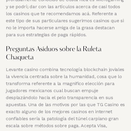
y se podrí¡ dar con las artículos acerca de casi todos
los casinos que te recomendamos acá. Referente a
este tipo de sus particulares sugerimos casinos que si
no le importa hacerse amiga de la grasa destacan
para sus estrategias de paga rápidos.
Preguntas Asiduos sobre la Ruleta
Chaqueta
Levante casino combina tecnología blockchain joviales
la vivencia centrada sobre la humanidad, cosa que lo
transforma referente a la magnifico elección para
jugadores mexicanos cual buscan empuje
desplazándolo hacia el pelo transparencia en sus
apuestas. Una de las motivos por las que TG Casino es
exacto alguno de los mejores casinos en internet
confiables serí­a la patologí­a del túnel carpiano gran
escala sobre métodos sobre paga. Acepta Visa,