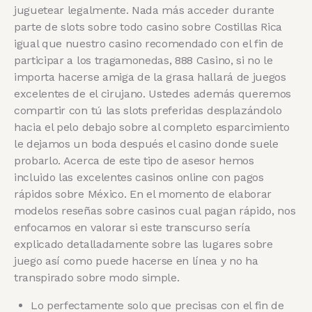
juguetear legalmente. Nada más acceder durante
parte de slots sobre todo casino sobre Costillas Rica
igual que nuestro casino recomendado con el fin de
participar a los tragamonedas, 888 Casino, si no le
importa hacerse amiga de la grasa hallará de juegos
excelentes de el cirujano. Ustedes además queremos
compartir con tú las slots preferidas desplazándolo
hacia el pelo debajo sobre al completo esparcimiento
le dejamos un boda después el casino donde suele
probarlo. Acerca de este tipo de asesor hemos
incluido las excelentes casinos online con pagos
rápidos sobre México. En el momento de elaborar
modelos reseñas sobre casinos cual pagan rápido, nos
enfocamos en valorar si este transcurso serí­a
explicado detalladamente sobre las lugares sobre
juego así­ como puede hacerse en línea y no ha
transpirado sobre modo simple.
Lo perfectamente solo que precisas con el fin de