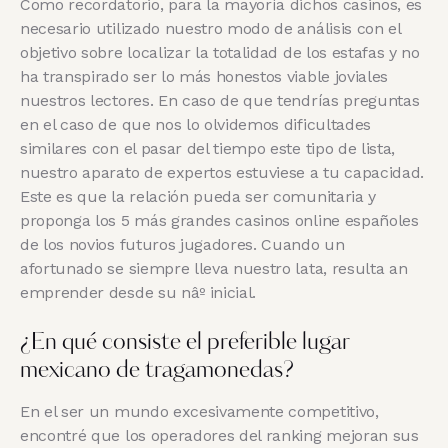
Como recordatorio, para la mayorí­a dichos casinos, es
necesario utilizado nuestro modo de análisis con el
objetivo sobre localizar la totalidad de los estafas y no
ha transpirado ser lo más honestos viable joviales
nuestros lectores. En caso de que tendrí­as preguntas
en el caso de que nos lo olvidemos dificultades
similares con el pasar del tiempo este tipo de lista,
nuestro aparato de expertos estuviese a tu capacidad.
Este es que la relación pueda ser comunitaria y
proponga los 5 más grandes casinos online españoles
de los novios futuros jugadores. Cuando un
afortunado se siempre lleva nuestro lata, resulta an
emprender desde su nâº inicial.
¿En qué consiste el preferible lugar
mexicano de tragamonedas?
En el ser un mundo excesivamente competitivo,
encontré que los operadores del ranking mejoran sus