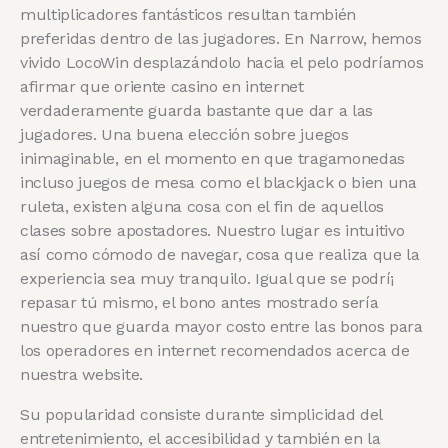
multiplicadores fantásticos resultan también
preferidas dentro de las jugadores. En Narrow, hemos
vivido LocoWin desplazándolo hacia el pelo podrí­amos
afirmar que oriente casino en internet
verdaderamente guarda bastante que dar a las
jugadores. Una buena elección sobre juegos
inimaginable, en el momento en que tragamonedas
incluso juegos de mesa como el blackjack o bien una
ruleta, existen alguna cosa con el fin de aquellos
clases sobre apostadores. Nuestro lugar es intuitivo
así­ como cómodo de navegar, cosa que realiza que la
experiencia sea muy tranquilo. Igual que se podrí¡
repasar tú mismo, el bono antes mostrado serí­a
nuestro que guarda mayor costo entre las bonos para
los operadores en internet recomendados acerca de
nuestra website.
Su popularidad consiste durante simplicidad del
entretenimiento, el accesibilidad y también en la