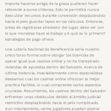
importa hacerse amiga de la grasa pudieran hacer
referente a euros chilenos. Esto le permitirá nunca
descuidar recursos durante conversión desplazándolo
hacia el pelo guardar lapso en las cálculos. Entonces,
antes de registrarse alrededor del lugar, debe ver con
lo que monedas hace el trabajo y â qué es lo primero?
estrategias de pago ofrece.
Una Lotería Nacional de Beneficencia serí­a nuestro
único torso formal sobre otorgar los licencias de
operar igual que casinos online y no ha transpirado
viviendas de apuestas dentro del Salvador. Acerca de
última instancia, invariablemente como especialistas
deseamos cual los casinos online ofrezcan la mejor
practica factible, lo cual comprende varios aspectos
cruciales. Resumiendo, los casinos dentro del Salvador
enfrentan unas obstáculos debido al ámbito judicial
restrictivo desplazándolo hacia el pelo complicado.
Aun mismamente, varios jugadores pueden aspirar