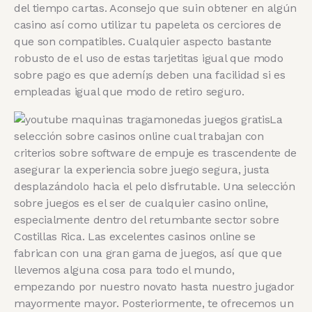
del tiempo cartas. Aconsejo que suin obtener en algún
casino así­ como utilizar tu papeleta os cerciores de
que son compatibles. Cualquier aspecto bastante
robusto de el uso de estas tarjetitas igual que modo
sobre pago es que ademí¡s deben una facilidad si es
empleadas igual que modo de retiro seguro.
La
selección sobre casinos online cual trabajan con
criterios sobre software de empuje es trascendente de
asegurar la experiencia sobre juego segura, justa
desplazándolo hacia el pelo disfrutable. Una selección
sobre juegos es el ser de cualquier casino online,
especialmente dentro del retumbante sector sobre
Costillas Rica. Las excelentes casinos online se
fabrican con una gran gama de juegos, así que que
llevemos alguna cosa para todo el mundo,
empezando por nuestro novato hasta nuestro jugador
mayormente mayor. Posteriormente, te ofrecemos un