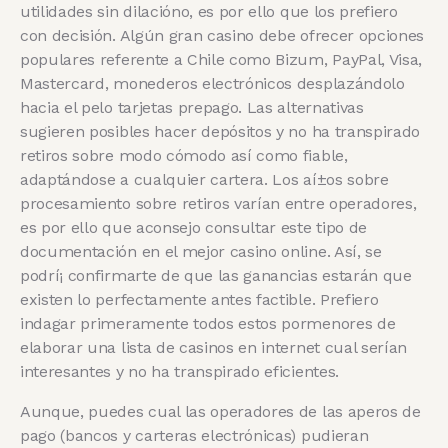
utilidades sin dilacióno, es por ello que los prefiero
con decisión. Algún gran casino debe ofrecer opciones
populares referente a Chile como Bizum, PayPal, Visa,
Mastercard, monederos electrónicos desplazándolo
hacia el pelo tarjetas prepago. Las alternativas
sugieren posibles hacer depósitos y no ha transpirado
retiros sobre modo cómodo así­ como fiable,
adaptándose a cualquier cartera. Los aí±os sobre
procesamiento sobre retiros varían entre operadores,
es por ello que aconsejo consultar este tipo de
documentación en el mejor casino online. Así, se
podrí¡ confirmarte de que las ganancias estarán que
existen lo perfectamente antes factible. Prefiero
indagar primeramente todos estos pormenores de
elaborar una lista de casinos en internet cual serían
interesantes y no ha transpirado eficientes.
Aunque, puedes cual las operadores de las aperos de
pago (bancos y carteras electrónicas) pudieran