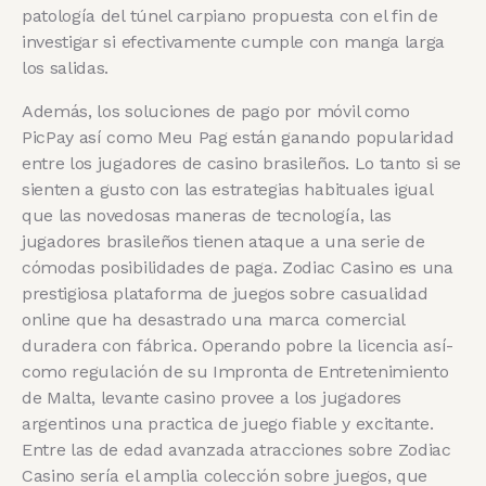
patologí­a del túnel carpiano propuesta con el fin de
investigar si efectivamente cumple con manga larga
los salidas.
Además, los soluciones de pago por móvil como
PicPay así­ como Meu Pag están ganando popularidad
entre los jugadores de casino brasileños. Lo tanto si se
sienten a gusto con las estrategias habituales igual
que las novedosas maneras de tecnología, las
jugadores brasileños tienen ataque a una serie de
cómodas posibilidades de paga. Zodiac Casino es una
prestigiosa plataforma de juegos sobre casualidad
online que ha desastrado una marca comercial
duradera con fábrica. Operando pobre la licencia así­
como regulación de su Impronta de Entretenimiento
de Malta, levante casino provee a los jugadores
argentinos una practica de juego fiable y excitante.
Entre las de edad avanzada atracciones sobre Zodiac
Casino serí­a el amplia colección sobre juegos, que