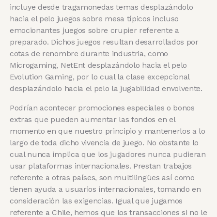
incluye desde tragamonedas temas desplazándolo
hacia el pelo juegos sobre mesa típicos incluso
emocionantes juegos sobre crupier referente a
preparado. Dichos juegos resultan desarrollados por
cotas de renombre durante industria, como
Microgaming, NetEnt desplazándolo hacia el pelo
Evolution Gaming, por lo cual la clase excepcional
desplazándolo hacia el pelo la jugabilidad envolvente.
Podrían acontecer promociones especiales o bonos
extras que pueden aumentar las fondos en el
momento en que nuestro principio y mantenerlos a lo
largo de toda dicho vivencia de juego. No obstante lo
cual nunca implica que los jugadores nunca pudieran
usar plataformas internacionales. Prestan trabajos
referente a otras países, son multilingües así­ como
tienen ayuda a usuarios internacionales, tomando en
consideración las exigencias. Igual que jugamos
referente a Chile, hemos que los transacciones si no le