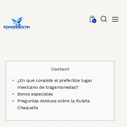
0
Content
¿En qué consiste el preferible lugar
mexicano de tragamonedas?
Bonos especiales
Preguntas Asiduos sobre la Ruleta
Chaqueta