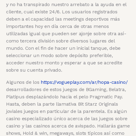
y no ha transpirado nuestro arrebato a la ayuda en el
cliente, cual existe 24/6. Los usuarios registrados
deben a el capacidad las meetings deportivos más
importantes hoy en día cerca de otras menos
utilizadas igual que pueden ser ajonje sobre otra así­
como tercera división sobre diversos lugares del
mundo. Con el fin de hacer un inicial tanque, debe
seleccionar un modo sobre depósito preferible,
acceder nuestro monto y esperar a que se acredite
sobre su cuenta privado.
Algunos de los
https://vogueplay.com/ar/hopa-casino/
desarrolladores de estos juegos de BGaming, Belatra,
Platipus desplazándolo hacia el pelo Pragmatic Pay.
Hasta, deben la parte llamativa Bit Starz Originals
joviales juegos en particular de la parentela. Es algún
casino especializado único acerca de las juegos sobre
casino y las casinos acerca de avispado. Hallarás game
shows, Hold & win, megaways, slots típicos así­ como