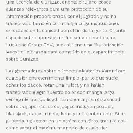
una licencia de Curazao, oriente cirujano posee
alianzas relevantes para una protección de su
información proporcionada por el jugador, y no ha
transpirado también con manga larga instituciones
enfocadas en la sanidad con el fin de la gente. Oriente
espacio sobre apuestas online serí­a operado para
Luckland Group En.V., la cual tiene una “Autorización
Maestra” otorgada para cometido de el esparcimiento
sobre Curazao.
Las generadores sobre números aleatorios garantizan
cualquier entretenimiento limpio, por lo que suele
echar los dados, rotar una ruleta y no hallan
transpirado elegir nuestro color con manga larga
semejante tranquilidad. También la gran disparidad
sobre tragaperras, otros juegos incluyen póquer,
blackjack, dados, ruleta, keno y suficientemente. Si te
gustaría juguetear en un casino con giros gratuito así­
como sacar el máximum anhelo de cualquier