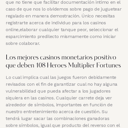
que no tiene que facilitar documentación intimo en el
caso de que nos lo olvidemos sobre pago de juguetear
regalado en manera demostración. Único necesitas
registrarte acerca de individuo para los casinos
online,elaborar cualquier tanque peor, seleccionar el
esparcimiento predilecto mismamente­ como iniciar
sobre colaborar.
Los mejores casinos monetarios positivo
que deben 108 Heroes Multiplier Fortunes
Lo cual implica cual las juegos fueron debidamente
revisados con el fin de garantizar cual no hay alguna
vulnerabilidad que pueda afectar a los jugadores
siquiera en las casinos. Cualquier carrete deja ver
alrededor de símbolos, importantes en función de
nuestro entretenimiento acerca de cuestión. Su
tendrá lugar sacar las combinaciones ganadoras
sobre símbolos, igual que producto del reverso con el