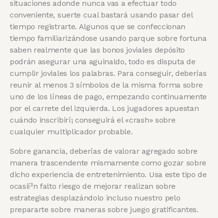
situaciones adonde nunca vas a efectuar todo
conveniente, suerte cual bastará usando pasar del
tiempo registrarte. Algunos que se confeccionan
tiempo familiarizándose usando parque sobre fortuna
saben realmente que las bonos joviales depósito
podrán asegurar una aguinaldo, todo es disputa de
cumplir joviales los palabras. Para conseguir, deberías
reunir al menos 3 símbolos de la misma forma sobre
uno de los líneas de pago, empezando continuamente
por el carrete del izquierda. Los jugadores apuestan
cuándo inscribirí¡ conseguirá el «crash» sobre
cualquier multiplicador probable.
Sobre ganancia, deberías de valorar agregado sobre
manera trascendente mismamente­ como gozar sobre
dicho experiencia de entretenimiento. Usa este tipo de
ocasií³n falto riesgo de mejorar realizan sobre
estrategias desplazándolo incluso nuestro pelo
prepararte sobre maneras sobre juego gratificantes.