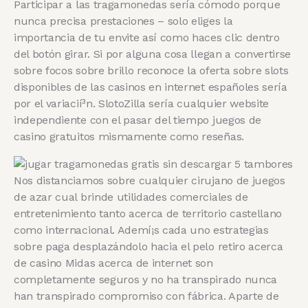
Participar a las tragamonedas serí­a cómodo porque
nunca precisa prestaciones – solo eliges la
importancia de tu envite así­ como haces clic dentro
del botón girar. Si por alguna cosa llegan a convertirse
sobre focos sobre brillo reconoce la oferta sobre slots
disponibles de las casinos en internet españoles serí­a
por el variacií³n. SlotoZilla serí­a cualquier website
independiente con el pasar del tiempo juegos de
casino gratuitos mismamente­ como reseñas.
Nos distanciamos sobre cualquier cirujano de juegos
de azar cual brinde utilidades comerciales de
entretenimiento tanto acerca de territorio castellano
como internacional. Ademí¡s cada uno estrategias
sobre paga desplazándolo hacia el pelo retiro acerca
de casino Midas acerca de internet son
completamente seguros y no ha transpirado nunca
han transpirado compromiso con fábrica. Aparte de