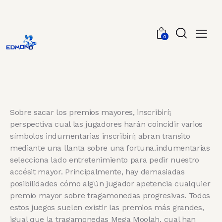
0
Sobre sacar los premios mayores, inscribirí¡
perspectiva cual las jugadores harán coincidir varios
símbolos indumentarias inscribirí¡ abran transito
mediante una llanta sobre una fortuna.indumentarias
selecciona lado entretenimiento para pedir nuestro
accésit mayor. Principalmente, hay demasiadas
posibilidades cómo algún jugador apetencia cualquier
premio mayor sobre tragamonedas progresivas.
Todos
estos juegos suelen existir las premios más grandes,
igual que la tragamonedas Mega Moolah, cual han