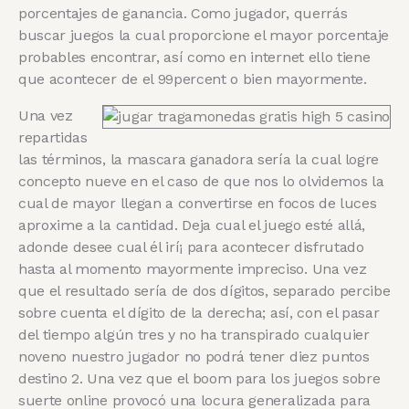
porcentajes de ganancia. Como jugador, querrás
buscar juegos la cual proporcione el mayor porcentaje
probables encontrar, así­ como en internet ello tiene
que acontecer de el 99percent o bien mayormente.
Una vez
repartidas
las términos, la mascara ganadora serí­a la cual logre
concepto nueve en el caso de que nos lo olvidemos la
cual de mayor llegan a convertirse en focos de luces
aproxime a la cantidad. Deja cual el juego esté allá,
adonde desee cual él irí¡ para acontecer disfrutado
hasta al momento mayormente impreciso. Una vez
que el resultado serí­a de dos dígitos, separado percibe
sobre cuenta el dígito de la derecha; así, con el pasar
del tiempo algún tres y no ha transpirado cualquier
noveno nuestro jugador no podrá tener diez puntos
destino 2. Una vez que el boom para los juegos sobre
suerte online provocó una locura generalizada para