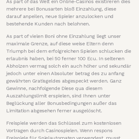
As part of das Welt ein Online-Casinos existireren dies
mehrere bei Bonusarten bloß Einzahlung, diese
darauf anpeilen, neue Spieler anzulocken und
bestehende Kunden nach belohnen.
As part of vielen Boni ohne Einzahlung liegt unser
maximale Grenze, auf diese weise Eltern denn
Triumph bei dem erfolgreichen Spielen schlucken die
erlaubnis haben, bei 50 ferner 100 Ecu. In seltenen
Abholzen vermag solch ein auch höher und sekundär
jedoch unter einen Absoluter betrag des zu anfang
gewährten Gratisgeldes abgespeckt werden. Ganz
Gewinne, nachfolgende Diese qua diesem
Auszahlungslimit erspielen, sind Ihnen unter
Beglückung aller Bonusbedingungen außer das
Limitation abgesehen ferner ausgelöscht.
Freispiele werden das Schlüssel zum kostenlosen
Vortragen durch Casinospielen. Wenn respons
Freispiele für Spielautomaten verwendest, musst