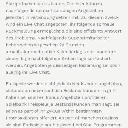
Startguthaben aufzubauen. Die leser können
nachfolgende deutschsprachigen Angestellter
jederzeit in verbindung setzen mit. Zu diesem zweck
wird ein Live Chat angeboten, ihr folgende schnelle
Rückmeldung ermöglicht & die eine effiziente Antwort
des Problems. Nachfolgende Supportmitarbeiter
beherrschen so gesehen 24 Stunden
amplitudenmodulation Kalendertag unter anderem
sieben tage nachfolgende Sieben tage kontaktiert
werden. Angeboten je diesseitigen Beziehung sei doch
alleinig ihr Live Chat.
Freispiele werden nicht jedoch Neukunden angeboten,
stattdessen nebensächlich Bestandskunden im griff
haben bei solchen Bonus Angeboten profitieren.
Spielbank Freispiele je Bestandskunden man sagt, sie
seien as part of ihr Zyklus within bestimmten
Promoaktionen offeriert. As part of manchen Casinos
sie sind Freispiele auch passend bei Star Programmen