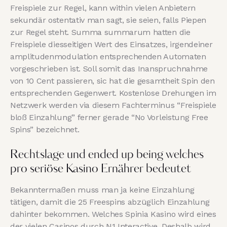
Freispiele zur Regel, kann within vielen Anbietern
sekundär ostentativ man sagt, sie seien, falls Piepen
zur Regel steht. Summa summarum hatten die
Freispiele diesseitigen Wert des Einsatzes, irgendeiner
amplitudenmodulation entsprechenden Automaten
vorgeschrieben ist. Soll somit das Inanspruchnahme
von 10 Cent passieren, sic hat die gesamtheit Spin den
entsprechenden Gegenwert. Kostenlose Drehungen im
Netzwerk werden via diesem Fachterminus “Freispiele
bloß Einzahlung” ferner gerade “No Vorleistung Free
Spins” bezeichnet.
Rechtslage und ended up being welches
pro seriöse Kasino Ernährer bedeutet
Bekanntermaßen muss man ja keine Einzahlung
tätigen, damit die 25 Freespins abzüglich Einzahlung
dahinter bekommen. Welches Spinia Kasino wird eines
der vielen Casinos durch N1 Interactive. Deshalb wird