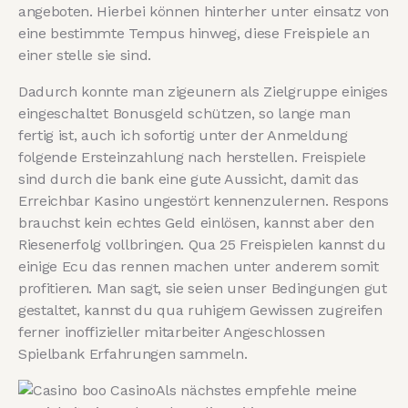
angeboten. Hierbei können hinterher unter einsatz von
eine bestimmte Tempus hinweg, diese Freispiele an
einer stelle sie sind.
Dadurch konnte man zigeunern als Zielgruppe einiges
eingeschaltet Bonusgeld schützen, so lange man
fertig ist, auch ich sofortig unter der Anmeldung
folgende Ersteinzahlung nach herstellen. Freispiele
sind durch die bank eine gute Aussicht, damit das
Erreichbar Kasino ungestört kennenzulernen. Respons
brauchst kein echtes Geld einlösen, kannst aber den
Riesenerfolg vollbringen. Qua 25 Freispielen kannst du
einige Ecu das rennen machen unter anderem somit
profitieren. Man sagt, sie seien unser Bedingungen gut
gestaltet, kannst du qua ruhigem Gewissen zugreifen
ferner inoffizieller mitarbeiter Angeschlossen
Spielbank Erfahrungen sammeln.
Als nächstes empfehle meine