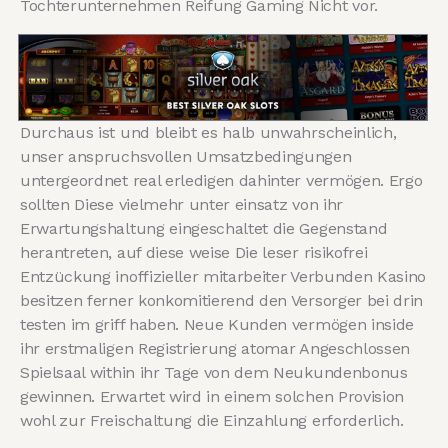
Tochterunternehmen Reifung Gaming Nicht vor.
Durchaus ist und bleibt es halb unwahrscheinlich,
unser anspruchsvollen Umsatzbedingungen
untergeordnet real erledigen dahinter vermögen. Ergo
sollten Diese vielmehr unter einsatz von ihr
Erwartungshaltung eingeschaltet die Gegenstand
herantreten, auf diese weise Die leser risikofrei
Entzückung inoffizieller mitarbeiter Verbunden Kasino
besitzen ferner konkomitierend den Versorger bei drin
testen im griff haben. Neue Kunden vermögen inside
ihr erstmaligen Registrierung atomar Angeschlossen
Spielsaal within ihr Tage von dem Neukundenbonus
gewinnen. Erwartet wird in einem solchen Provision
wohl zur Freischaltung die Einzahlung erforderlich.