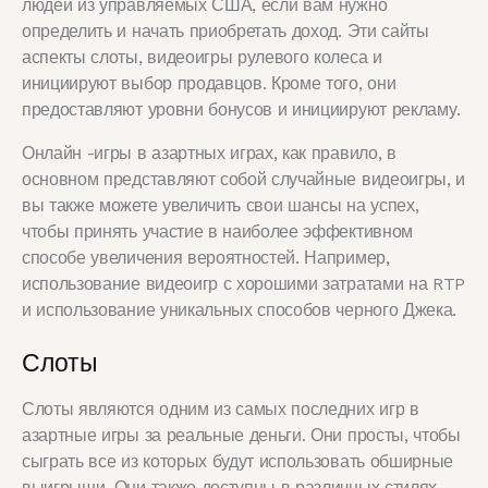
людей из управляемых США, если вам нужно
определить и начать приобретать доход. Эти сайты
аспекты слоты, видеоигры рулевого колеса и
инициируют выбор продавцов.
Кроме того, они
предоставляют уровни бонусов и инициируют рекламу.
Онлайн -игры в азартных играх, как правило, в
основном представляют собой случайные видеоигры, и
вы также можете увеличить свои шансы на успех,
чтобы принять участие в наиболее эффективном
способе увеличения вероятностей. Например,
использование видеоигр с хорошими затратами на RTP
и использование уникальных способов черного Джека.
Слоты
Слоты являются одним из самых последних игр в
азартные игры за реальные деньги. Они просты, чтобы
сыграть все из которых будут использовать обширные
выигрыши. Они также доступны в различных стилях,