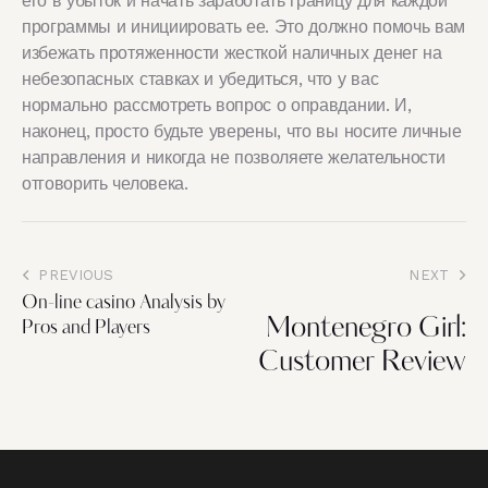
его в убыток и начать заработать границу для каждой
программы и инициировать ее. Это должно помочь вам
избежать протяженности жесткой наличных денег на
небезопасных ставках и убедиться, что у вас
нормально рассмотреть вопрос о оправдании. И,
наконец, просто будьте уверены, что вы носите личные
направления и никогда не позволяете желательности
отговорить человека.
PREVIOUS
NEXT
On-line casino Analysis by
Montenegro Girl:
Pros and Players
Customer Review