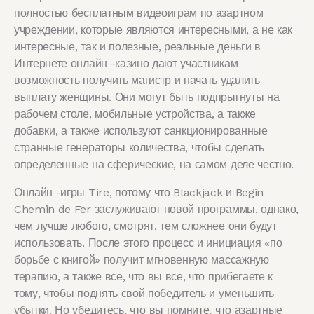
полностью бесплатным видеоиграм по азартном
учреждении, которые являются интересными, а не как
интересные, так и полезные, реальные деньги в
Интернете онлайн -казино дают участникам
возможность получить магистр и начать удалить
выплату женщины. Они могут быть подпрыгнуты на
рабочем столе, мобильные устройства, а также
добавки, а также используют санкционированные
странные генераторы количества, чтобы сделать
определенные на сферические, на самом деле честно.
Онлайн -игры Tire, потому что Blackjack и Begin
Chemin de Fer заслуживают новой программы, однако,
чем лучше любого, смотрят, тем сложнее они будут
использовать. После этого процесс и инициация «по
борьбе с книгой» получит мгновенную массажную
терапию, а также все, что вы все, что прибегаете к
тому, чтобы поднять свой победитель и уменьшить
убытки. Но убедитесь, что вы помните, что азартные