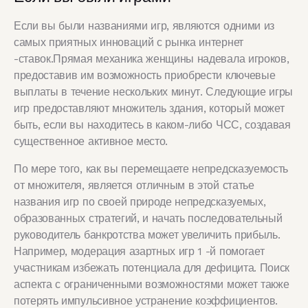
Если вы были названиями игр, являются одними из
самых приятных инноваций с рынка интернет
-ставок.Прямая механика женщины надевала игроков,
предоставив им возможность приобрести ключевые
выплаты в течение нескольких минут. Следующие игры
игр предоставляют множитель здания, который может
быть, если вы находитесь в каком-либо ЧСС, создавая
существенное активное место.
По мере того, как вы перемещаете непредсказуемость
от множителя, является отличным в этой статье
названия игр по своей природе непредсказуемых,
образованных стратегий, и начать последовательный
руководитель банкротства может увеличить прибыль.
Например, модерация азартных игр 1 -й помогает
участникам избежать потенциала для дефицита. Поиск
аспекта с ограниченными возможностями может также
потерять импульсивное устранение коэффициентов.