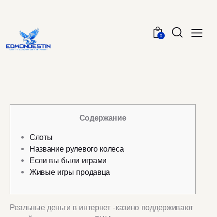
0
Содержание
Слоты
Название рулевого колеса
Если вы были играми
Живые игры продавца
Реальные деньги в интернет -казино поддерживают