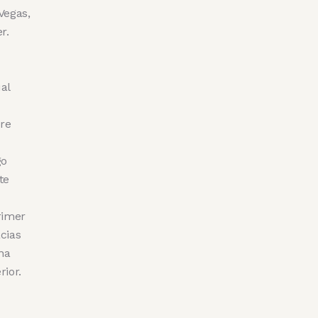
Vegas,
r.
al
re
go
te
rimer
cias
na
rior.