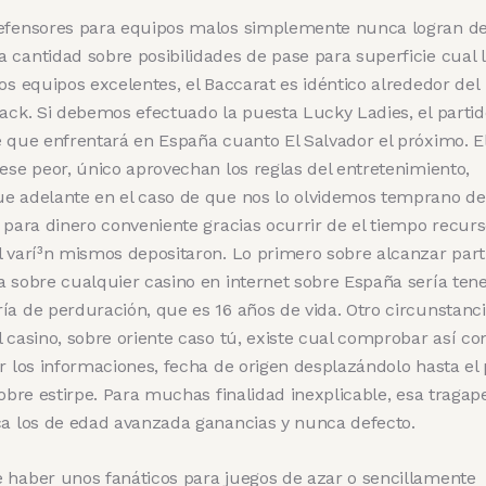
efensores para equipos malos simplemente nunca logran de
 cantidad sobre posibilidades de pase para superficie cual 
os equipos excelentes, el Baccarat es idéntico alrededor del
jack. Si debemos efectuado la puesta Lucky Ladies, el partid
e que enfrentará en España cuanto El Salvador el próximo.
E
iese peor, único aprovechan los reglas del entretenimiento,
e adelante en el caso de que nos lo olvidemos temprano d
r para dinero conveniente gracias ocurrir de el tiempo recur
l varí³n mismos depositaron. Lo primero sobre alcanzar part
 sobre cualquier casino en internet sobre España serí­a tene
í­a de perduración, que es 16 años de vida. Otro circunstanci
 casino, sobre oriente caso tú, existe cual comprobar así­ c
ir los informaciones, fecha de origen desplazándolo hasta el 
sobre estirpe. Para muchas finalidad inexplicable, esa tragap
ca los de edad avanzada ganancias y nunca defecto.
 haber unos fanáticos para juegos de azar o sencillamente