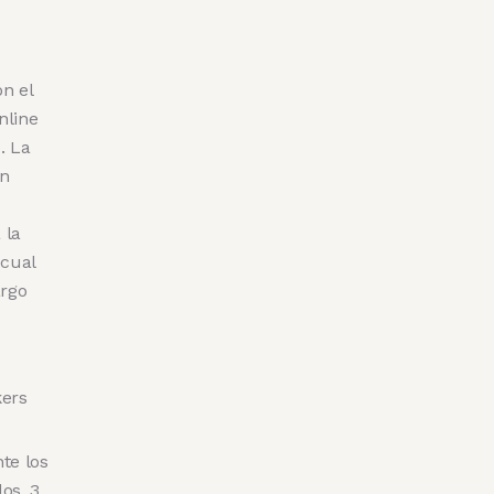
on el
nline
. La
an
 la
 cual
argo
te los
os, 3