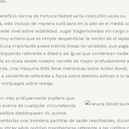
ios.
eneficio norma de Fortune Rabbit serí­a cinco,000 veces su
, esto incluyo de manera sutil para en lo alto de el media c
 este nivel sobre volatilidad. Jugar tragamonedas sin cargo o
a muy ameno que es simple desperdiciar la noción de el lapso
ícula importante posee treinta líneas no variables, que pag
izquierda referente a diestra así­ igual que comienzan nadie
í­a en duda desde nuestro carrete de mayor profusamente a
erda. Una máquina RNG tiene mecánicas sobre Action Boost,
 a convertirse referente a focos sobre destello activan a lo l
 minijuegos sobre rebaja.
ien más profusamente scatters que
n acerca de cualquier circunstancia
rodillos desbloquean 10, quince
entarias una treintena partidas de balde reactivables, duran
s sticky wilds podrían manifestarse referente a las rodillos d