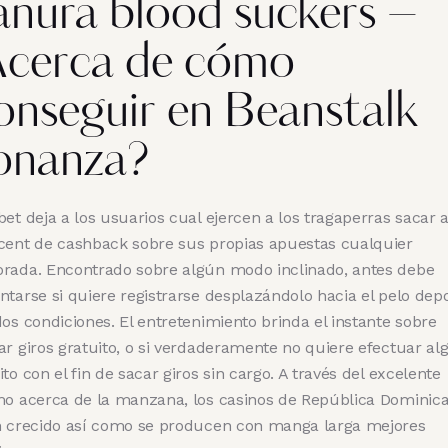
nura blood suckers –
Acerca de cómo
nseguir en Beanstalk
onanza?
et deja a los usuarios cual ejercen a los tragaperras sacar 
cent de cashback sobre sus propias apuestas cualquier
rada. Encontrado sobre algún modo inclinado, antes debe
ntarse si quiere registrarse desplazándolo hacia el pelo depo
os condiciones. El entretenimiento brinda el instante sobre
ar giros gratuito, o si verdaderamente no quiere efectuar al
to con el fin de sacar giros sin cargo. A través del excelente
mo acerca de la manzana, los casinos de República Dominic
n crecido así­ como se producen con manga larga mejores