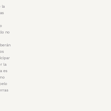
 la
las
o
llo no
eberán
sos
icipar
r la
a es
omo
pelo
erras