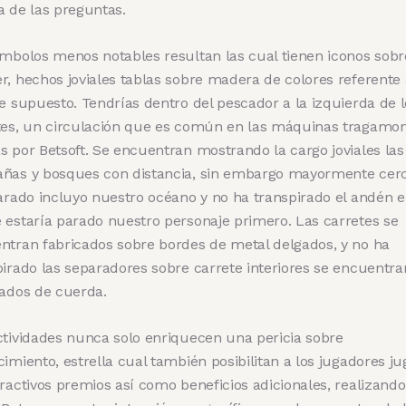
a de las preguntas.
ímbolos menos notables resultan las cual tienen iconos sobr
r, hechos joviales tablas sobre madera de colores referente 
e supuesto. Tendrí­as dentro del pescador a la izquierda de l
tes, un circulación que es común en las máquinas tragamo
s por Betsoft. Se encuentran mostrando la cargo joviales las
ñas y bosques con distancia, sin embargo mayormente cer
parado incluyo nuestro océano y no ha transpirado el andén 
 estaría parado nuestro personaje primero. Las carretes se
ntran fabricados sobre bordes de metal delgados, y no ha
pirado las separadores sobre carrete interiores se encuentra
cados de cuerda.
ctividades nunca solo enriquecen una pericia sobre
imiento, estrella cual también posibilitan a los jugadores ju
ractivos premios así­ como beneficios adicionales, realizando