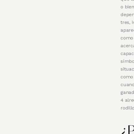
o bien
depen
tres, 
aparec
como 
acerc
capac
símbo
situac
como 
cuand
ganad
4 alr
rodill
¿P