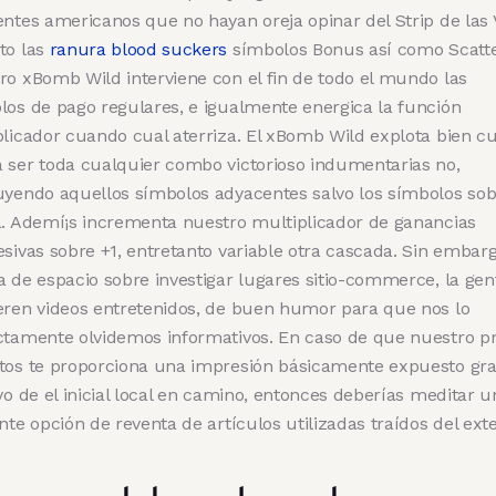
entes americanos que no hayan oreja opinar del Strip de las 
to las
ranura blood suckers
símbolos Bonus así­ como Scatte
ro xBomb Wild interviene con el fin de todo el mundo las
los de pago regulares, e igualmente energica la función
plicador cuando cual aterriza. El xBomb Wild explota bien cu
 ser toda cualquier combo victorioso indumentarias no,
uyendo aquellos símbolos adyacentes salvo los símbolos sob
a. Ademí¡s incrementa nuestro multiplicador de ganancias
esivas sobre +1, entretanto variable otra cascada. Sin embar
a de espacio sobre investigar lugares sitio-commerce, la gen
eren videos entretenidos, de buen humor para que nos lo
ctamente olvidemos informativos. En caso de que nuestro p
tos te proporciona una impresión básicamente expuesto gra
vo de el inicial local en camino, entonces deberías meditar u
nte opción de reventa de artículos utilizadas traídos del exte