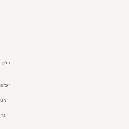
algún
sitar
gún
ana