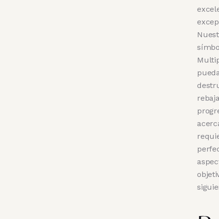
excel
excep
Nuest
símbo
Multi
pueda
destr
rebaj
progr
acerc
requi
perfe
aspec
objeti
siguie