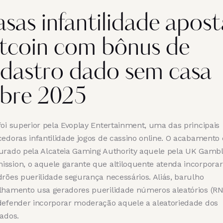
sas infantilidade apost
tcoin com bônus de
dastro dado sem casa
bre 2025
foi superior pela Evoplay Entertainment, uma das principais
cedoras infantilidade jogos de cassino online. O acabamento 
urado pela Alcateia Gaming Authority aquele pela UK Gambl
ssion, o aquele garante que altiloquente atenda incorporar
drões puerilidade segurança necessários. Aliás, barulho
lhamento usa geradores puerilidade números aleatórios (RN
defender incorporar moderação aquele a aleatoriedade dos
tados.