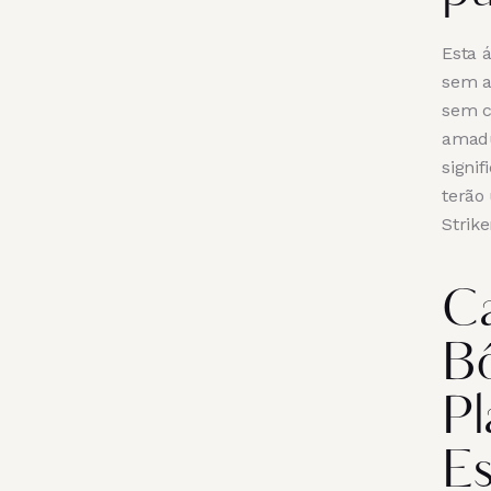
Esta 
sem a
sem c
amadu
signi
terão
Strike
Ca
Bô
Pl
Es