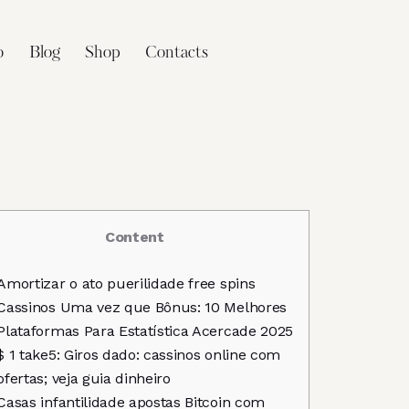
o
Blog
Shop
Contacts
Content
Amortizar o ato puerilidade free spins
Cassinos Uma vez que Bônus: 10 Melhores
Plataformas Para Estatística Acercade 2025
$ 1 take5: Giros dado: cassinos online com
ofertas; veja guia dinheiro
Casas infantilidade apostas Bitcoin com