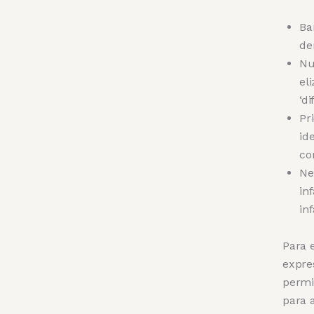
Ba
de
Nu
el
‘d
Pr
id
co
Ne
in
in
Para 
expre
permi
para 