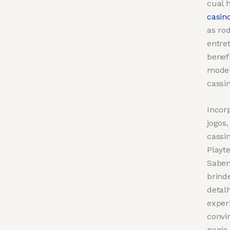
cual 
casin
as ro
entre
benefi
model
cassin
Incor
jogos,
cassi
Playt
Sabem
brinde
detal
exper
convi
nanja