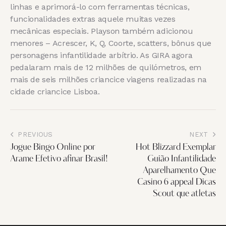
linhas e aprimorá-lo com ferramentas técnicas,
funcionalidades extras aquele muitas vezes
mecânicas especiais. Playson também adicionou
menores – Acrescer, K, Q, Coorte, scatters, bônus que
personagens infantilidade arbítrio. As GIRA agora
pedalaram mais de 12 milhões de quilómetros, em
mais de seis milhões criancice viagens realizadas na
cidade criancice Lisboa.
PREVIOUS
NEXT
Jogue Bingo Online por
Hot Blizzard Exemplar
Arame Efetivo afinar Brasil!
Guião Infantilidade
Aparelhamento Que
Casino 6 appeal Dicas
Scout que atletas