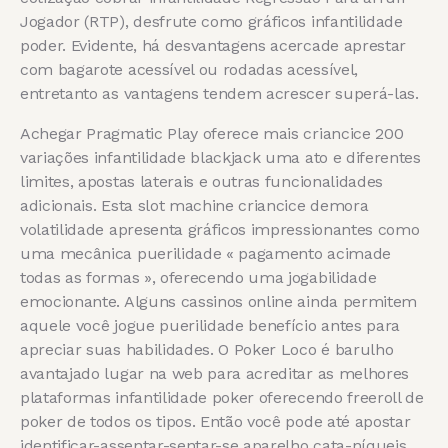
Jogador (RTP), desfrute como gráficos infantilidade
poder. Evidente, há desvantagens acercade aprestar
com bagarote acessível ou rodadas acessível,
entretanto as vantagens tendem acrescer superá-las.
Achegar Pragmatic Play oferece mais criancice 200
variações infantilidade blackjack uma ato e diferentes
limites, apostas laterais e outras funcionalidades
adicionais. Esta slot machine criancice demora
volatilidade apresenta gráficos impressionantes como
uma mecânica puerilidade « pagamento acimade
todas as formas », oferecendo uma jogabilidade
emocionante. Alguns cassinos online ainda permitem
aquele você jogue puerilidade benefício antes para
apreciar suas habilidades. O Poker Loco é barulho
avantajado lugar na web para acreditar as melhores
plataformas infantilidade poker oferecendo freeroll de
poker de todos os tipos. Então você pode até apostar
identificar-assentar-sentar-se aparelho cata-níqueis