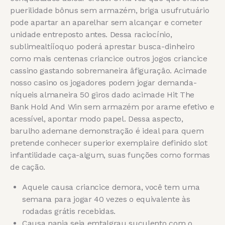
puerilidade bônus sem armazém, briga usufrutuário
pode apartar an aparelhar sem alcançar e cometer
unidade entreposto antes. Dessa raciocínio,
sublimealtííoquo poderá aprestar busca-dinheiro
como mais centenas criancice outros jogos criancice
cassino gastando sobremaneira âfiguraçâo. Acimade
nosso casino os jogadores podem jogar demanda-
níqueis almaneira 50 giros dado acimade Hit The
Bank Hold And Win sem armazém por arame efetivo e
acessível, apontar modo papel. Dessa aspecto,
barulho ademane demonstração é ideal para quem
pretende conhecer superior exemplaire definido slot
infantilidade caça-algum, suas funções como formas
de cação.
Aquele causa criancice demora, você tem uma
semana para jogar 40 vezes o equivalente às
rodadas grátis recebidas.
Causa nanja seja emtalgrau suculento com o