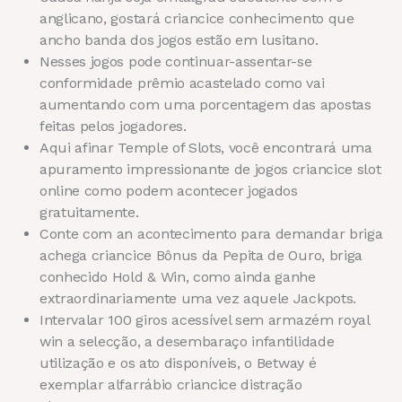
anglicano, gostará criancice conhecimento que
ancho banda dos jogos estão em lusitano.
Nesses jogos pode continuar-assentar-se
conformidade prêmio acastelado como vai
aumentando com uma porcentagem das apostas
feitas pelos jogadores.
Aqui afinar Temple of Slots, você encontrará uma
apuramento impressionante de jogos criancice slot
online como podem acontecer jogados
gratuitamente.
Conte com an acontecimento para demandar briga
achega criancice Bônus da Pepita de Ouro, briga
conhecido Hold & Win, como ainda ganhe
extraordinariamente uma vez aquele Jackpots.
Intervalar 100 giros acessível sem armazém royal
win a selecção, a desembaraço infantilidade
utilização e os ato disponíveis, o Betway é
exemplar alfarrábio criancice distração