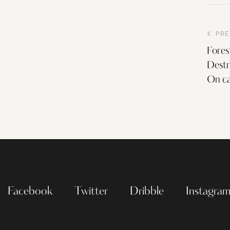
PRE
Fores
Dest
On ca
Facebook
Twitter
Dribble
Instagra