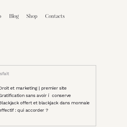
o
Blog
Shop
Contacts
sfait
Droit et marketing | premier site
Gratification sans avoir í conserve
Blackjack offert et blackjack dans monnaie
effectif : qui accorder ?