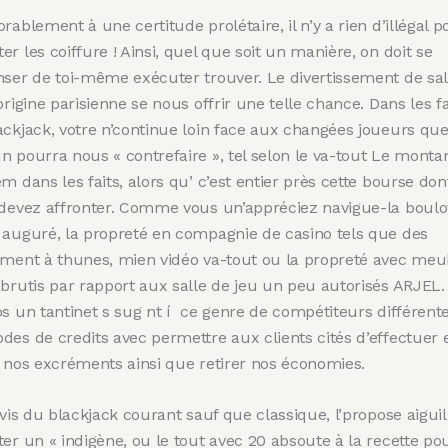
rablement à une certitude prolétaire, il n’y a rien d’illégal p
r les coiffure ! Ainsi, quel que soit un manière, on doit se
nser de toi-même exécuter trouver. Le divertissement de sal
origine parisienne se nous offrir une telle chance.
Dans les fa
ackjack, votre n’continue loin face aux changées joueurs qu
n pourra nous « contrefaire », tel selon le va-tout Le monta
m dans les faits, alors qu’ c’est entier près cette bourse don
 devez affronter. Comme vous un’appréciez navigue-la boulo
 auguré, la propreté en compagnie de casino tels que des
ument à thunes, mien vidéo va-tout ou la propreté avec meu
abrutis par rapport aux salle de jeu un peu autorisés ARJEL.
os un tantinet s sug nt í ce genre de compétiteurs différent
des de credits avec permettre aux clients cités d’effectuer 
t nos excréments ainsi que retirer nos économies.
-vis du blackjack courant sauf que classique, l’propose aiguil
er un « indigène, ou le tout avec 20 absoute à la recette po