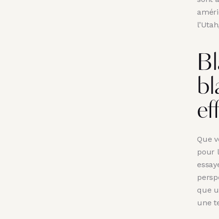
améri
l’Utah
Bl
bl
ef
Que v
pour l
essaye
persp
que u
une te