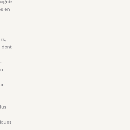
pagnie
es en
rs,
e dont
-
in
ur
lus
riques