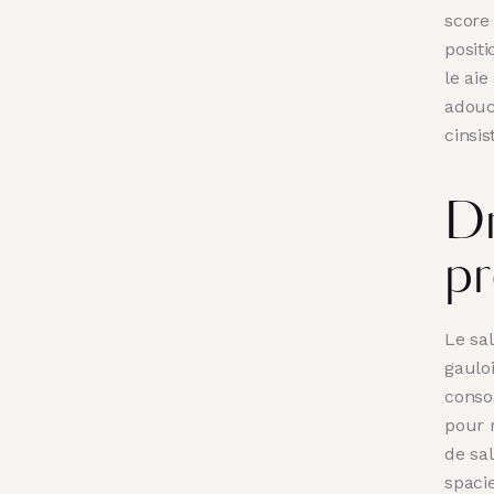
score
posit
le ai
adouci
cinsis
Dr
pr
Le sal
gaulo
conso
pour 
de sal
spaci