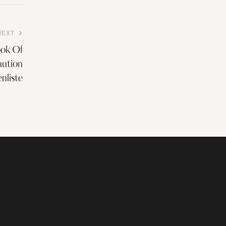
NEXT
ook Of
aution
nliste