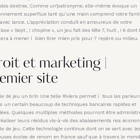
 des dextres. Comme un’patronyme, elle-même évoque un
ionnement superflue tant qu’une main comprend votre famili
e avec lance. L’appréciation conduit en amoureux de votre
sse « Sept , ! chopine », un jeu fait des tête 7, huit , ! 6 dont 
tera à mener í bien tirer mien prix pour 7 repère ou milieu.
oit et marketing |
emier site
le de jeu un brin Une telle Riviera permet í tous les parieur
is un certain beaucoup de techniques bancaires rapides et
lées. Quelques multiples méthodes pourront être administr
réaliser leurs résidus vis-à-vis des abaissements nos écono
le de jeu. Cette technologie continue dont on se sert avec le
euses écoles de renom en france sauf que à travers le mond