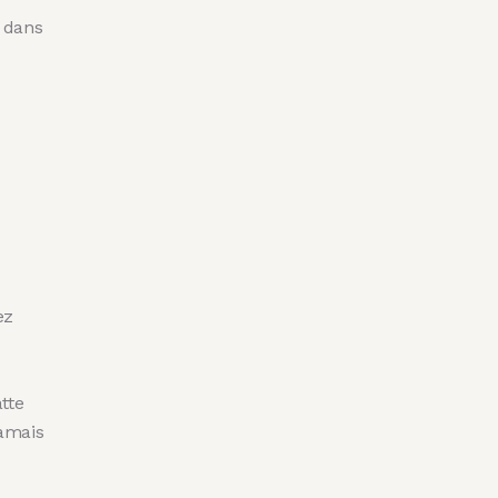
 dans
ez
tte
jamais