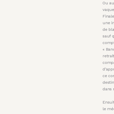
Ou au
vaquer
Final
une in
de bl
sauf 
compt
« Ban
retra
compa
d’app
ce com
destin
dans n
Ensui
le mé