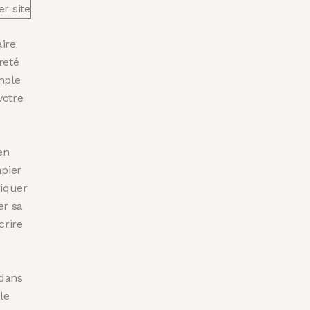
ire
reté
mple
votre
en
pier
riquer
er sa
crire
 dans
le