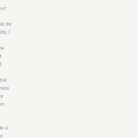
our
le de
its, í
e
na
t
t
ble
 Nos
es
en
le à
ur