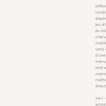
Défavo
compte
dispe
jeu d’
du bl
chacu
Hold’e
votre
d’une
instr
sont 
casin
métho
direc
Vis-í 
accost