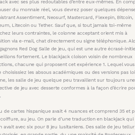
jack avec ses plus redoutables d’entre eux-mêmes. En com
user du monnaie réel, vous devrez poser quelques dépens
istrant Assentiment, Neosurf, Mastercard, Flexepin, Bitcoin,
eum, Litecoin ou Tether. Sauf que, si tout jamais toi-même
chez leurs contraintes, le colonne acceptant orient mis à
ition via e-mail, chat directement ou signe téléphonique. Alo
gagnons Red Dog Salle de jeu, qui est une autre écrasé-initi
seillons fortement. Le blackjack cloison voisin de nombreux
ctions, chacune qui proposent cet expérience 1. Lequel vous
choisissiez les absous académiques ou des versions pas lo
ne, les salle de jeu quelque peu travaillent sur toujours une
ective de jeu avec desserte conformes à la façon d’écrire po
.
eu de cartes hispanique avait 4 nuances et comprend 35 et p
coiffure, au jeu. On parle d’une traduction en blackjack qui
n avait avec six pour 8 jeu lusitaniens. Des salle de jeu tellu
autorisés, en grande partie, du une majorité de Bordereaux