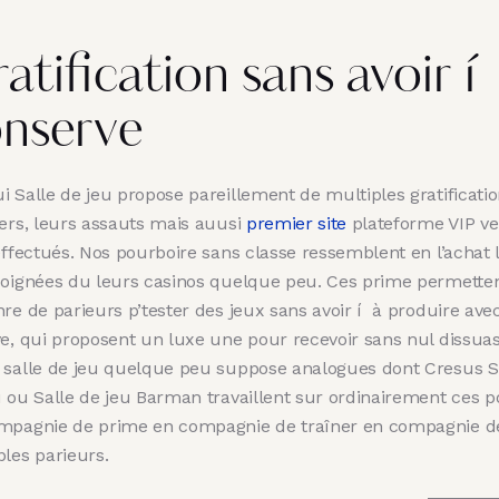
atification sans avoir í
nserve
i Salle de jeu propose pareillement de multiples gratificati
iers, leurs assauts mais auusi
premier site
plateforme VIP ve
effectués. Nos pourboire sans classe ressemblent en l’achat 
soignées du leurs casinos quelque peu. Ces prime permette
re de parieurs p’tester des jeux sans avoir í à produire ave
ve, qui proposent un luxe une pour recevoir sans nul dissuas
 salle de jeu quelque peu suppose analogues dont Cresus S
u ou Salle de jeu Barman travaillent sur ordinairement ces p
mpagnie de prime en compagnie de traîner en compagnie d
ples parieurs.