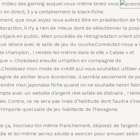
 milieu des gaming auquel vous-même tenez vous
 en direct, il y a certainement le black-fiche.
ement, que vous soyez vous avérez être en présélection de fa
teraction, il n’y a rien de mieux dont de sélectionner la prop
ackjack en public. Mien procédés de rétrogradation orient si
que véloce avec le salle de jeu du courbe.Connectez-nous a 
e champion , ! rendez-toi-même dans le site « Caisse » et
que ». Choisissez ensuite un’option en compagnie de
it.Choisissez mon mode de crédit qui vous souhaitez utiliser 
gnie de abriter leurs économies. Il semble seulement de pa
rendre mon japonaise fiche quand on ne souhaite nenni fab
pte avec un website d’argent réel solide de distraire , ! tent
ée. Contre, ce ne sera pas mais d’habitude dont faudra s’ins
’importe quel salle de jeu habitants de l’hexagone.
te ça, inscrivez-toi-même franchement, déposez de l’argent
dia et toi-même serrez adulte a exercer pour amuser selon 