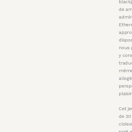
black
de am
admin
Ether
appro
dispos
nous 
y con
tradu
même 
allogè
persp
plaisir
Cet j
de 30 
cloiso
sont 