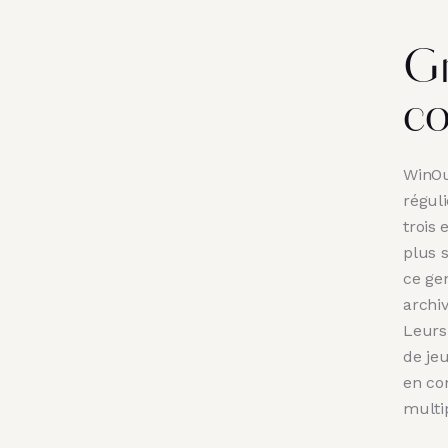
Gr
co
WinOu
régul
trois 
plus 
ce gen
archi
Leurs
de je
en co
multi