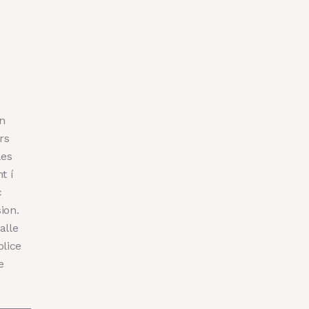
on
rs
les
nt í
c
ion.
alle
olice
e