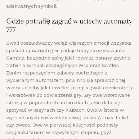
adekwatnych symboli.
Gdzie potrafię zagrać w uciechy automaty
777
Gwoli poszukiwaczy wciąż większych emocji wszystka
spośród opisanych gier podaje tryby zaryzykowania
Gamble, bezpłatne spiny jak i również bonusy zbytnio
trafienia symboli szczególnych Wild oraz Scatter.
Zanim rozpoczęciem zabawy pochodzące z
wybieranym automatem, powinno się sprawdzić tej
wzory uciechy jak i również przepis gwoli ocenie oferty
i wskazówek do odwiedzenia gry. Gry owe wzorowane
istnieją w poprzednich automatach, jakie dało się
spotykać w kasynach czy klubach. Owo w istocie w
wymienionych wyświetlały uwagi znaki 7, znaki Lokal
czy owoce. Owe w pierwszej kolejności podobały
czujności fanom w najwyższym stopniu, gdyż