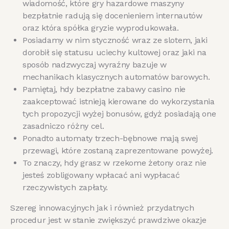
wiadomość, które gry hazardowe maszyny
bezpłatnie radują się docenieniem internautów
oraz która spółka gryzie wyprodukowała.
Posiadamy w nim styczność wraz ze slotem, jaki
dorobił się statusu uciechy kultowej oraz jaki na
sposób nadzwyczaj wyraźny bazuje w
mechanikach klasycznych automatów barowych.
Pamiętaj, hdy bezpłatne zabawy casino nie
zaakceptować istnieją kierowane do wykorzystania
tych propozycji wyżej bonusów, gdyż posiadają one
zasadniczo różny cel.
Ponadto automaty trzech-bębnowe mają swej
przewagi, które zostaną zaprezentowane powyżej.
To znaczy, hdy grasz w rzekome żetony oraz nie
jesteś zobligowany wpłacać ani wypłacać
rzeczywistych zapłaty.
Szereg innowacyjnych jak i również przydatnych
procedur jest w stanie zwiększyć prawdziwe okazje