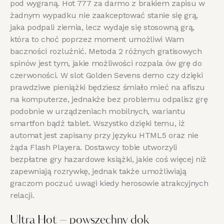
pod wygraną. Hot 777 za darmo z brakiem zapisu w
żadnym wypadku nie zaakceptować stanie się grą,
jaka podpali ziemia, lecz wydaje się stosowną grą,
która to choć poprzez moment umożliwi Wam
baczności rozluźnić. Metoda 2 różnych gratisowych
spinów jest tym, jakie możliwości rozpala ów grę do
czerwoności. W slot Golden Sevens demo czy dzięki
prawdziwe pieniążki będziesz śmiało mieć na afiszu
na komputerze, jednakże bez problemu odpalisz grę
podobnie w urządzeniach mobilnych, wariantu
smartfon bądź tablet. Wszystko dzięki temu, iż
automat jest zapisany przy języku HTML5 oraz nie
żąda Flash Playera. Dostawcy tobie utworzyli
bezpłatne gry hazardowe książki, jakie coś więcej niż
zapewniają rozrywkę, jednak także umożliwiają
graczom poczuć uwagi kiedy herosowie atrakcyjnych
relacji.
Ultra Hot – powszechny dok