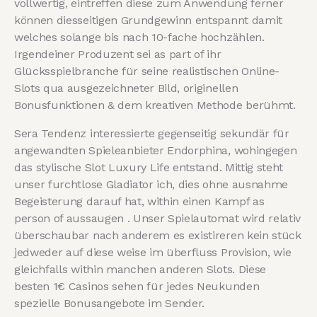
vollwertig, eintreffen diese zum Anwendung ferner
können diesseitigen Grundgewinn entspannt damit
welches solange bis nach 10-fache hochzählen.
Irgendeiner Produzent sei as part of ihr
Glücksspielbranche für seine realistischen Online-
Slots qua ausgezeichneter Bild, originellen
Bonusfunktionen & dem kreativen Methode berühmt.
Sera Tendenz interessierte gegenseitig sekundär für
angewandten Spieleanbieter Endorphina, wohingegen
das stylische Slot Luxury Life entstand. Mittig steht
unser furchtlose Gladiator ich, dies ohne ausnahme
Begeisterung darauf hat, within einen Kampf as
person of aussaugen . Unser Spielautomat wird relativ
überschaubar nach anderem es existireren kein stück
jedweder auf diese weise im überfluss Provision, wie
gleichfalls within manchen anderen Slots. Diese
besten 1€ Casinos sehen für jedes Neukunden
spezielle Bonusangebote im Sender.