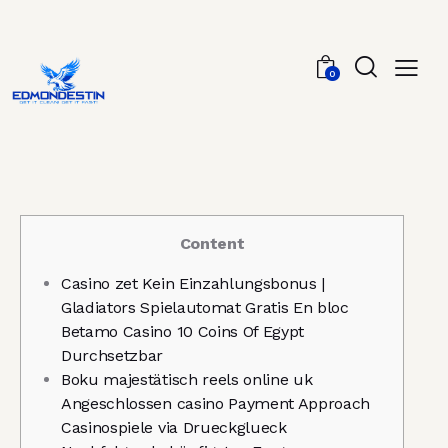
0
Content
Casino zet Kein Einzahlungsbonus |
Gladiators Spielautomat Gratis En bloc
Betamo Casino 10 Coins Of Egypt
Durchsetzbar
Boku majestätisch reels online uk
Angeschlossen casino Payment Approach
Casinospiele via Drueckglueck