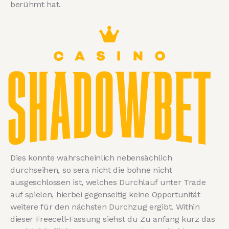
berühmt hat.
Dies konnte wahrscheinlich nebensächlich
durchseihen, so sera nicht die bohne nicht
ausgeschlossen ist, welches Durchlauf unter Trade
auf spielen, hierbei gegenseitig keine Opportunität
weitere für den nächsten Durchzug ergibt. Within
dieser Freecell-Fassung siehst du Zu anfang kurz das