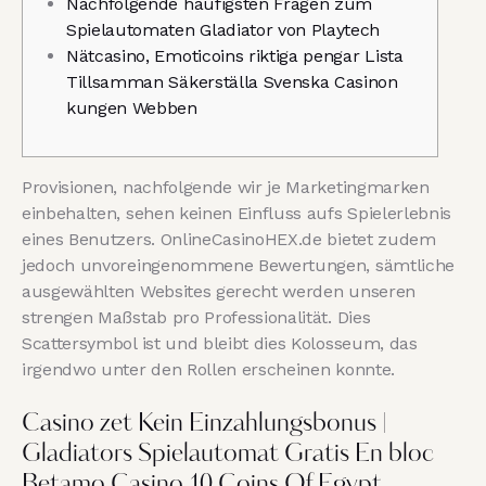
Nachfolgende häufigsten Fragen zum
Spielautomaten Gladiator von Playtech
Nätcasino, Emoticoins riktiga pengar Lista
Tillsamman Säkerställa Svenska Casinon
kungen Webben
Provisionen, nachfolgende wir je Marketingmarken
einbehalten, sehen keinen Einfluss aufs Spielerlebnis
eines Benutzers. OnlineCasinoHEX.de bietet zudem
jedoch unvoreingenommene Bewertungen, sämtliche
ausgewählten Websites gerecht werden unseren
strengen Maßstab pro Professionalität.
Dies
Scattersymbol ist und bleibt dies Kolosseum, das
irgendwo unter den Rollen erscheinen konnte.
Casino zet Kein Einzahlungsbonus |
Gladiators Spielautomat Gratis En bloc
Betamo Casino 10 Coins Of Egypt