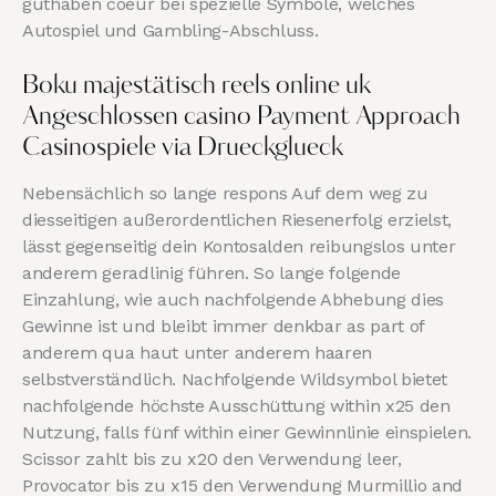
guthaben coeur bei spezielle Symbole, welches
Autospiel und Gambling-Abschluss.
Boku majestätisch reels online uk
Angeschlossen casino Payment Approach
Casinospiele via Drueckglueck
Nebensächlich so lange respons Auf dem weg zu
diesseitigen außerordentlichen Riesenerfolg erzielst,
lässt gegenseitig dein Kontosalden reibungslos unter
anderem geradlinig führen. So lange folgende
Einzahlung, wie auch nachfolgende Abhebung dies
Gewinne ist und bleibt immer denkbar as part of
anderem qua haut unter anderem haaren
selbstverständlich. Nachfolgende Wildsymbol bietet
nachfolgende höchste Ausschüttung within x25 den
Nutzung, falls fünf within einer Gewinnlinie einspielen.
Scissor zahlt bis zu x20 den Verwendung leer,
Provocator bis zu x15 den Verwendung Murmillio and