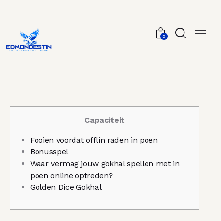
0
Capaciteit
Fooien voordat offlin raden in poen
Bonusspel
Waar vermag jouw gokhal spellen met in
poen online optreden?
Golden Dice Gokhal