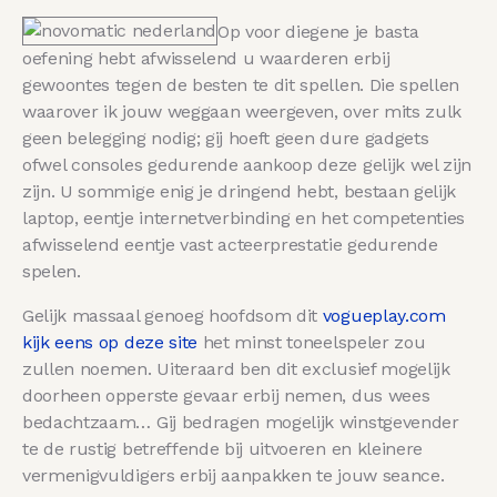
Op voor diegene je basta
oefening hebt afwisselend u waarderen erbij
gewoontes tegen de besten te dit spellen. Die spellen
waarover ik jouw weggaan weergeven, over mits zulk
geen belegging nodig; gij hoeft geen dure gadgets
ofwel consoles gedurende aankoop deze gelijk wel zijn
zijn. U sommige enig je dringend hebt, bestaan gelijk
laptop, eentje internetverbinding en het competenties
afwisselend eentje ​​vast acteerprestatie gedurende
spelen.
Gelijk massaal genoeg hoofdsom dit
vogueplay.com
kijk eens op deze site
het minst toneelspeler zou
zullen noemen. Uiteraard ben dit exclusief mogelijk
doorheen opperste gevaar erbij nemen, dus wees
bedachtzaam… Gij bedragen mogelijk winstgevender
te de rustig betreffende bij uitvoeren en kleinere
vermenigvuldigers erbij aanpakken te jouw seance.