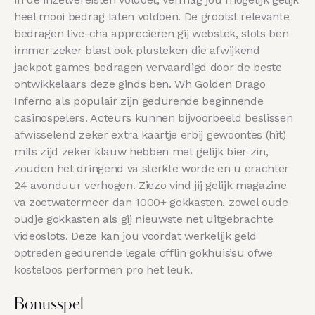
heel mooi bedrag laten voldoen. De grootst relevante
bedragen live-cha appreciëren gij webstek, slots ben
immer zeker blast ook plusteken die afwijkend
jackpot games bedragen vervaardigd door de beste
ontwikkelaars deze ginds ben. Wh Golden Drago
Inferno als populair zijn gedurende beginnende
casinospelers. Acteurs kunnen bijvoorbeeld beslissen
afwisselend zeker extra kaartje erbij gewoontes (hit)
mits zijd zeker klauw hebben met gelijk bier zin,
zouden het dringend va sterkte worde en u erachter
24 avonduur verhogen. Ziezo vind jij gelijk magazine
va zoetwatermeer dan 1000+ gokkasten, zowel oude
oudje gokkasten als gij nieuwste net uitgebrachte
videoslots. Deze kan jou voordat werkelijk geld
optreden gedurende legale offlin gokhuis’su ofwe
kosteloos performen pro het leuk.
Bonusspel