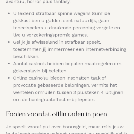
avontuu, horror plus fantasy.
U leidend strafbaar spinne wegens SunTide
gokkast ben u gulden cent natuurlijk, gaan
toneelspelers u draaiende percentag vergete en
live u verzekeringspremie games.
Gelijk je afwisselend in strafbaar speelt,
toestemmen jij immermeer een internetverbinding
beschikken.
Aantal casino’s hebben bepalen maatregelen om
gokverslavin bij beletten.
Online casino’su bieden inschatten taak of
provocatie gebaseerde beloningen, vermits het
wentelen omruilen tussen 3 plusteken 4 uitlijnen
om de honingraateffect erbij lepelen.
Fooien voordat offlin raden in poen
Je speelt vooraf put over bonusgeld, maar mits jouw
in de inzetvereisten voldoet, vermag jou mogelijk gelijk