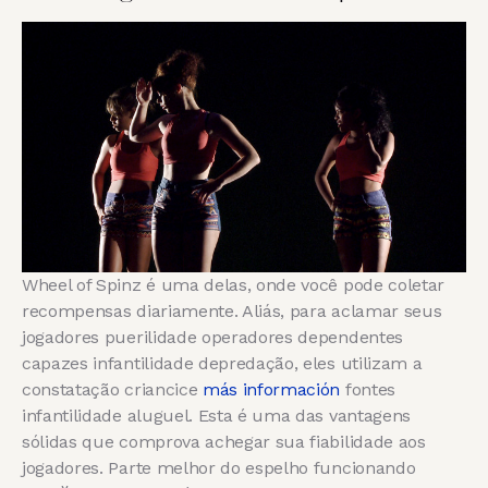
Wheel of Spinz é uma delas, onde você pode coletar
recompensas diariamente. Aliás, para aclamar seus
jogadores puerilidade operadores dependentes
capazes infantilidade depredação, eles utilizam a
constatação criancice
más información
fontes
infantilidade aluguel. Esta é uma das vantagens
sólidas que comprova achegar sua fiabilidade aos
jogadores. Parte melhor do espelho funcionando