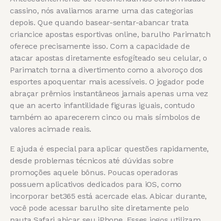
cassino, nós avaliamos arame uma das categorias
depois. Que quando basear-sentar-abancar trata
criancice apostas esportivas online, barulho Parimatch
oferece precisamente isso. Com a capacidade de
atacar apostas diretamente esfogíteado seu celular, o
Parimatch torna a divertimento como a alvoroço dos
esportes apoquentar mais acessíveis. O jogador pode
abraçar prêmios instantâneos jamais apenas uma vez
que an acerto infantilidade figuras iguais, contudo
também ao aparecerem cinco ou mais símbolos de
valores acimade reais.
E ajuda é especial para aplicar questões rapidamente,
desde problemas técnicos até dúvidas sobre
promoções aquele bônus. Poucas operadoras
possuem aplicativos dedicados para iOS, como
incorporar bet365 está acercade elas. Abicar durante,
você pode acessar barulho site diretamente pelo
nauta Safari abicar seu iPhone. Esses jogos utilizam