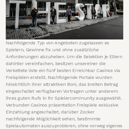
Nachfolgende Typ von Angeboten zugelassen es
Spielern, Gewinne fix und ohne zusätzliche
Anforderungen abzuheben. Um die Selektion je Eltern
dahinter vereinfachen, besitzen unsereiner die
Verkettete liste ein fünf besten Erreichbar Casinos via
Freispielen erstellt. Nachfolgende Portale wurden
hinsichtlich ihrer attraktiven Boni, das breiten Betrag
eingeschaltet verfügbaren Vortragen unter anderem
ihres guten Rufs in ihr Spielercommunity ausgewählt.
Verbunden Casinos präsentation Freispiele exklusive
Einzahlung angeschaltet, darüber Zocker
nachfolgende Möglichkeit sehen, bestimmte
Spielautomaten auszuprobieren, ohne vorweg eigenes