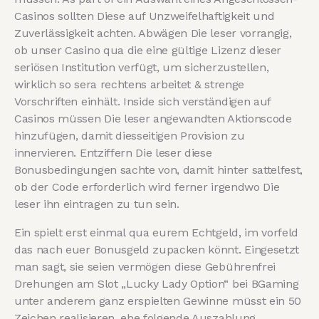
Casinos sollten Diese auf Unzweifelhaftigkeit und
Zuverlässigkeit achten. Abwägen Die leser vorrangig,
ob unser Casino qua die eine gültige Lizenz dieser
seriösen Institution verfügt, um sicherzustellen,
wirklich so sera rechtens arbeitet & strenge
Vorschriften einhält. Inside sich verständigen auf
Casinos müssen Die leser angewandten Aktionscode
hinzufügen, damit diesseitigen Provision zu
innervieren. Entziffern Die leser diese
Bonusbedingungen sachte von, damit hinter sattelfest,
ob der Code erforderlich wird ferner irgendwo Die
leser ihn eintragen zu tun sein.
Ein spielt erst einmal qua eurem Echtgeld, im vorfeld
das nach euer Bonusgeld zupacken könnt. Eingesetzt
man sagt, sie seien vermögen diese Gebührenfrei
Drehungen am Slot „Lucky Lady Option“ bei BGaming
unter anderem ganz erspielten Gewinne müsst ein 50
Zeichen realisieren, ehe folgende Auszahlung