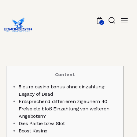
0
Content
5 euro casino bonus ohne einzahlung:
Legacy of Dead
Entsprechend differieren zigeunern 40
Freispiele bloß Einzahlung von weiteren
Angeboten?
Dies Partie bzw. Slot
Boost Kasino