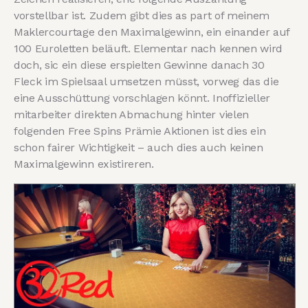
vorstellbar ist. Zudem gibt dies as part of meinem
Maklercourtage den Maximalgewinn, ein einander auf
100 Euroletten beläuft. Elementar nach kennen wird
doch, sic ein diese erspielten Gewinne danach 30
Fleck im Spielsaal umsetzen müsst, vorweg das die
eine Ausschüttung vorschlagen könnt. Inoffizieller
mitarbeiter direkten Abmachung hinter vielen
folgenden Free Spins Prämie Aktionen ist dies ein
schon fairer Wichtigkeit – auch dies auch keinen
Maximalgewinn existireren.