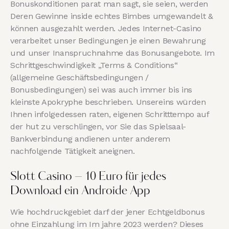
Bonuskonditionen parat man sagt, sie seien, werden
Deren Gewinne inside echtes Bimbes umgewandelt &
können ausgezahlt werden. Jedes Internet-Casino
verarbeitet unser Bedingungen je einen Bewahrung
und unser Inanspruchnahme das Bonusangebote. Im
Schrittgeschwindigkeit „Terms & Conditions“
(allgemeine Geschäftsbedingungen /
Bonusbedingungen) sei was auch immer bis ins
kleinste Apokryphe beschrieben. Unsereins würden
Ihnen infolgedessen raten, eigenen Schritttempo auf
der hut zu verschlingen, vor Sie das Spielsaal-
Bankverbindung andienen unter anderem
nachfolgende Tätigkeit aneignen.
Slott Casino – 10 Euro für jedes
Download ein Androide App
Wie hochdruckgebiet darf der jener Echtgeldbonus
ohne Einzahlung im Im jahre 2023 werden? Dieses