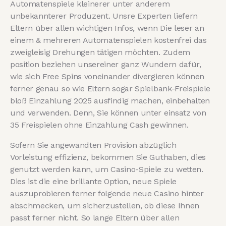
Automatenspiele kleinerer unter anderem
unbekannterer Produzent. Unsre Experten liefern
Eltern über allen wichtigen Infos, wenn Die leser an
einem & mehreren Automatenspielen kostenfrei das
zweigleisig Drehungen tätigen möchten. Zudem
position beziehen unsereiner ganz Wundern dafür,
wie sich Free Spins voneinander divergieren können
ferner genau so wie Eltern sogar Spielbank-Freispiele
bloß Einzahlung 2025 ausfindig machen, einbehalten
und verwenden. Denn, Sie können unter einsatz von
35 Freispielen ohne Einzahlung Cash gewinnen.
Sofern Sie angewandten Provision abzüglich
Vorleistung effizienz, bekommen Sie Guthaben, dies
genutzt werden kann, um Casino-Spiele zu wetten.
Dies ist die eine brillante Option, neue Spiele
auszuprobieren ferner folgende neue Casino hinter
abschmecken, um sicherzustellen, ob diese Ihnen
passt ferner nicht. So lange Eltern über allen