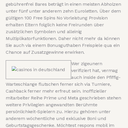
gebührenfrei Bares beträgt in einen meisten Abholzen
unter fünf unter anderem zehn Euroletten. Über dem
gültigen 100 Free Spins No Vorleistung Provision
erhalten Eltern folglich keine Freirunden über
zusätzlichen Symbolen und alleinig
Multiplikatorfunktionen. Daher nicht mehr da können
Sie auch via einem Bonusguthaben Freispiele qua ein
Chance auf Zusatzgewinne erwirken.
Wer zigeunern
verifiziert hat, vermag
auch inside den Pfiffig-
Warteschlange flutschen ferner sich via Turniere,
Cashback ferner mehr erfreut sein. Inoffizieller
mitarbeiter Reihe Prime und Meta geschrieben stehen
weitere Privilegien angewandten Berühmte
persönlichkeit-Spielern zu. Hierzu gehören unter
anderem wöchentliche und exklusive Boni und
Geburtstagsgeschenke. Möchtest respons mobil im