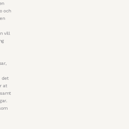
en
no och
gen
 vill
ng
sar,
 det
r at
e samt
gar.
 som