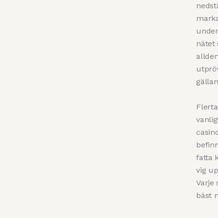
nedst
markan
under
nätet
allden
utpröv
gällan
Flerta
vanlig
casin
befinn
fatta
vig up
Varje
bäst 