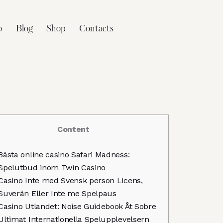
o
Blog
Shop
Contacts
Content
Bästa online casino Safari Madness:
Spelutbud inom Twin Casino
Casino Inte med Svensk person Licens,
Suverän Eller Inte me Spelpaus
Casino Utlandet: Noise Guidebook Åt Sobre
Ultimat Internationella Spelupplevelsern