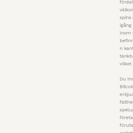
förde
välko
spins
igång 
inom v
befin
n kant
tänkb
vilket
Du in
Bitco
erbju
fälthe
spelu
föret
föruts
regist