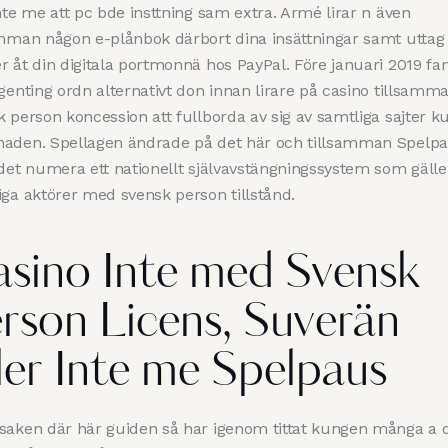
nte me att pc bde insttning sam extra. Armé lirar n även
amman någon e-plånbok därbort dina insättningar samt uttag
r åt din digitala portmonnä hos PayPal. Före januari 2019 fa
genting ordn alternativt don innan lirare på casino tillsamm
k person koncession att fullborda av sig av samtliga sajter 
aden. Spellagen ändrade på det här och tillsamman Spelp
 det numera ett nationellt självavstängningssystem som gälle
iga aktörer med svensk person tillstånd.
sino Inte med Svensk
rson Licens, Suverän
ler Inte me Spelpaus
saken där här guiden så har igenom tittat kungen många a 