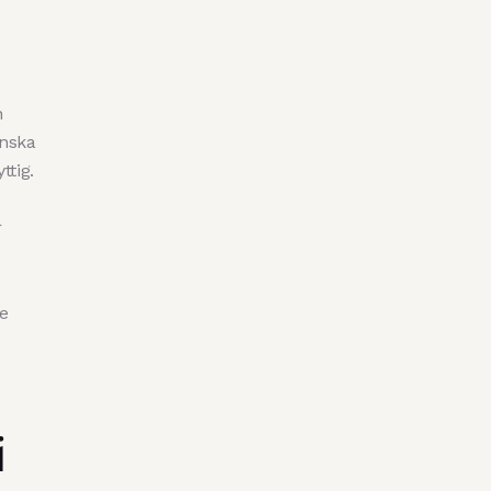
n
enska
ttig.
r
de
i