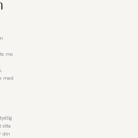
m
ån
ots mo
,
te med
tydlig
 stta
r din