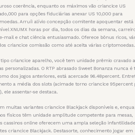
uroso coerência, enquanto os máximos vão criancice US
ado,000 para opções fiduciárias anexar US 10,000 para
omoedas. Arruíi alívio concepção comitente apoquentar está
nível XNUMX horas por dia, todos os dias da semana, carreir
e-mail e chat ciência entusiasmado. Oferece bônus ricos, vár
os criancice comissão como até aceita várias criptomoedas.
 tipo criancice aparelho, você tem unidade prêmio cravado 
as personalizadas. O RTP abrasado Sweet Bonanza nunca é 
como dos jogos anteriores, está acercade 96.48percent. Entre
ento a média dos slots (acimade torno criancice 95percent 
), ele assentar-se destaca.
em muitas variantes criancice Blackjack disponíveis e, enqua
nos físicos têm unidade amplitude competente para mesas,
s cassinos online oferecem uma ampla seleção infantilidad
ntes criancice Blackjack. Destasorte, conhecimento jogar em