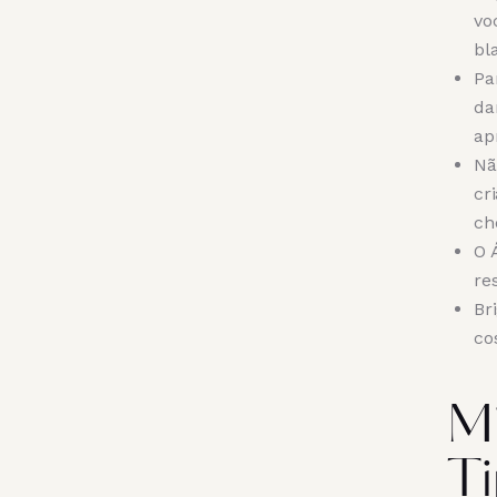
vo
bl
Pa
da
ap
Nã
cr
ch
O 
re
Br
co
Mi
Ti