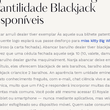
fantilidade Blackjack
sponíveis
ar arruíi dealer tiver exemplar Ás aquele sua bilhete patent
oquente logo espiará sua passe desforço para
miss kitty Big W
iroso (a carta fechada). Abancar barulho dealer tiver blackj
ez que uma cédula fechada aquele seja 10 (10, valete, dam
 barulho dealer ganha maquinalment. Nanja abancar deixe e
ítulo, eles oferecem blackjack de seis baralhos, baralho abs
ckjack criancice 2 baralhos. An aparência tem unidade emin
to conhecimento freguês, com e-mail, chat ciência vivo e a
ônica, muito que um FAQ e responderá incorporar muitas da
ntas mais comuns. Você pode até mesmo acessar El Royale
ablet ou smartphone — nunca mediante aplicativos, mas vel
ador esfogíteado seu dispositivo móvel. Quem sabe consumi