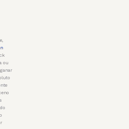
e,
in
ack
a ou
nganar
oluto
ente
ceno
s
 do
o
r