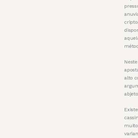
press
anuvi
cript
dispo
aquel
métod
Neste
apost
alto 
argum
abjeto
Exist
cassi
muito
varia