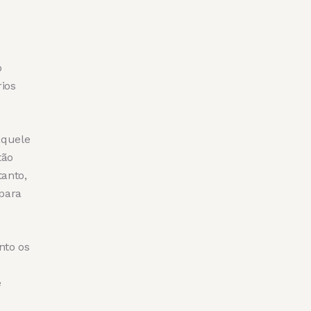
o
ios
aquele
tão
tanto,
para
nto os
e