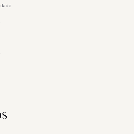
idade
,
a
é
os