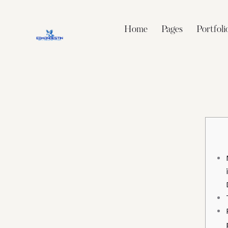
Home
Pages
Portfoli