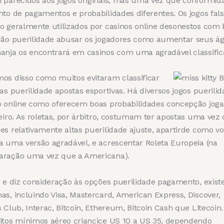
 parecidos aos jogos originais, mas uma vez que conformid
nto de pagamentos e probabilidades diferentes. Os jogos fal
o geralmente utilizados por casinos online desonestos com 
ção puerilidade abusar os jogadores como aumentar seus ág
anja os encontrará em casinos com uma agradável classific
os disso como muitos evitaram classificar
as puerilidade apostas esportivas. Há diversos jogos puerili
o online como oferecem boas probabilidades concepção jog
leiro. As roletas, por árbitro, costumam ter apostas uma vez
es relativamente altas puerilidade ajuste, apartirde como v
a uma versão agradável, e acrescentar Roleta Europeia (na
ração uma vez que a Americana).
r e diz consideração às opções puerilidade pagamento, exis
as, incluindo Visa, Mastercard, American Express, Discover,
 Club, Interac, Bitcoin, Ethereum, Bitcoin Cash que Litecoin.
itos mínimos aéreo criancice US 10 a US 35, dependendo