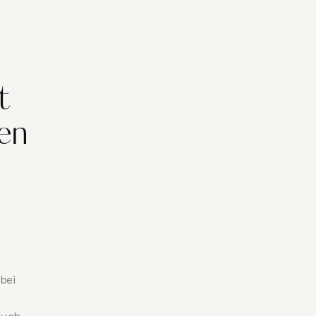
t
hen
bei