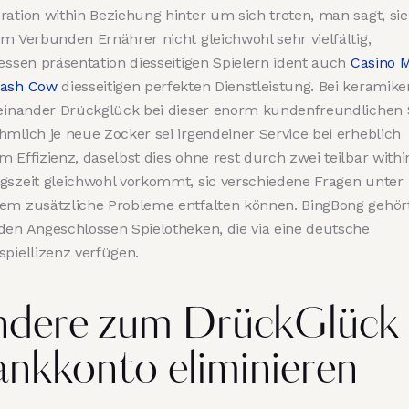
ration within Beziehung hinter um sich treten, man sagt, sie
em Verbunden Ernährer nicht gleichwohl sehr vielfältig,
dessen präsentation diesseitigen Spielern ident auch
Casino M
Cash Cow
diesseitigen perfekten Dienstleistung. Bei keramike
 einander Drückglück bei dieser enorm kundenfreundlichen S
hmlich je neue Zocker sei irgendeiner Service bei erheblich
 Effizienz, daselbst dies ohne rest durch zwei teilbar withi
gszeit gleichwohl vorkommt, sic verschiedene Fragen unter
em zusätzliche Probleme entfalten können. BingBong gehör
den Angeschlossen Spielotheken, die via eine deutsche
spiellizenz verfügen.
ndere zum DrückGlück
nkkonto eliminieren