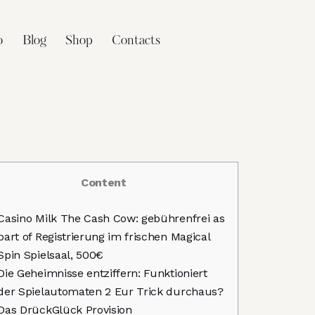
o
Blog
Shop
Contacts
Content
Casino Milk The Cash Cow: gebührenfrei as
part of Registrierung im frischen Magical
Spin Spielsaal, 500€
Die Geheimnisse entziffern: Funktioniert
der Spielautomaten 2 Eur Trick durchaus?
Das DrückGlück Provision