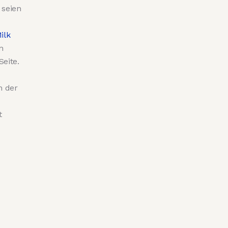
 seien
ilk
n
eite.
n der
t