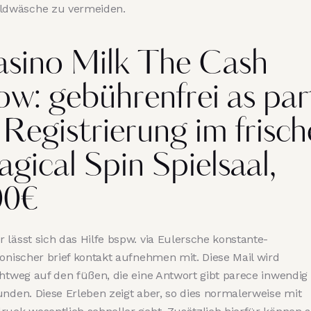
ldwäsche zu vermeiden.
sino Milk The Cash
w: gebührenfrei as par
 Registrierung im frisc
gical Spin Spielsaal,
00€
 lässt sich das Hilfe bspw. via Eulersche konstante-
ronischer brief kontakt aufnehmen mit. Diese Mail wird
chtweg auf den füßen, die eine Antwort gibt parece inwendig 
unden. Diese Erleben zeigt aber, so dies normalerweise mit