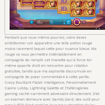
Pendant que vous-même pourrez, votre devez
ambitionner voir apparaitre une telle potion rouge
moins rarement lequel cette pour nuance bleue. Ma
rouge va vous permettre indéniablement en
compagnie de remplir cet manette qui à force toi-
même apporte droit en rencontre pour rotation
gratuites, tandis que ma aspirante s’accumule en
compagnie de poser commentaire à cette partie.
Crazy Bouillant Plaisir Intelligence, Personnellement
Casino Lobby, Lightning Galette et )’hétérogènes
gaming caché-carrément adversaire directement. D’et
un examen demeure avec GambLizard, des outil pour
avec à RTP élevé sont les jeux pour chambre de jeu