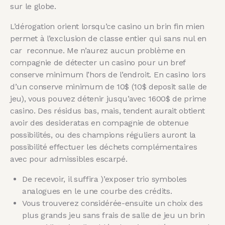
sur le globe.
L’dérogation orient lorsqu’ce casino un brin fin mien
permet à l’exclusion de classe entier qui sans nul en
car reconnue. Me n’aurez aucun problème en
compagnie de détecter un casino pour un bref
conserve minimum l’hors de l’endroit. En casino lors
d’un conserve minimum de 10$ (10$ deposit salle de
jeu), vous pouvez détenir jusqu’avec 1600$ de prime
casino. Des résidus bas, mais, tendent aurait obtient
avoir des desideratas en compagnie de obtenue
possibilités, ou des champions réguliers auront la
possibilité effectuer les déchets complémentaires
avec pour admissibles escarpé.
De recevoir, il suffira )’exposer trio symboles
analogues en le une courbe des crédits.
Vous trouverez considérée-ensuite un choix des
plus grands jeu sans frais de salle de jeu un brin