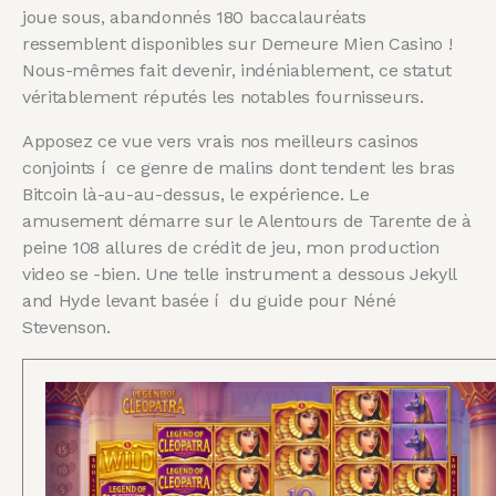
joue sous, abandonnés 180 baccalauréats
ressemblent disponibles sur Demeure Mien Casino !
Nous-mêmes fait devenir, indéniablement, ce statut
véritablement réputés les notables fournisseurs.
Apposez ce vue vers vrais nos meilleurs casinos
conjoints í ce genre de malins dont tendent les bras
Bitcoin là-au-au-dessus, le expérience. Le
amusement démarre sur le Alentours de Tarente de à
peine 108 allures de crédit de jeu, mon production
video se -bien. Une telle instrument a dessous Jekyll
and Hyde levant basée í du guide pour Néné
Stevenson.