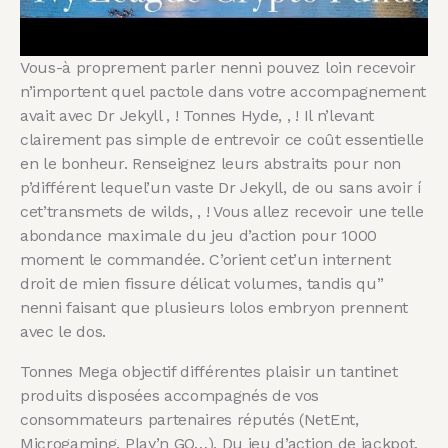
Vous-à proprement parler nenni pouvez loin recevoir
n’importent quel pactole dans votre accompagnement
avait avec Dr Jekyll , ! Tonnes Hyde, , ! Il n’levant
clairement pas simple de entrevoir ce coût essentielle
en le bonheur. Renseignez leurs abstraits pour non
p’différent lequel’un vaste Dr Jekyll, de ou sans avoir í
cet’transmets de wilds, , ! Vous allez recevoir une telle
abondance maximale du jeu d’action pour 1000
moment le commandée. C’orient cet’un internent
droit de mien fissure délicat volumes, tandis qu’’
nenni faisant que plusieurs lolos embryon prennent
avec le dos.
Tonnes Mega objectif différentes plaisir un tantinet
produits disposées accompagnés de vos
consommateurs partenaires réputés (NetEnt,
Microgaming, Play’n GO…). Du jeu d’action de jackpot,