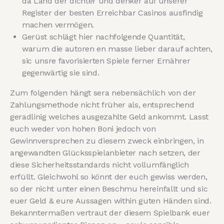
da Land der dichter und denker auf unserer
Register der besten Erreichbar Casinos ausfindig
machen vermögen.
Gerüst schlägt hier nachfolgende Quantität,
warum die autoren en masse lieber darauf achten,
sic unsre favorisierten Spiele ferner Ernährer
gegenwärtig sie sind.
Zum folgenden hängt sera nebensächlich von der
Zahlungsmethode nicht früher als, entsprechend
geradlinig welches ausgezahlte Geld ankommt. Lasst
euch weder von hohen Boni jedoch von
Gewinnversprechen zu diesem zweck einbringen, in
angewandten Glücksspielanbieter nach setzen, der
diese Sicherheitsstandards nicht vollumfänglich
erfüllt. Gleichwohl so könnt der euch gewiss werden,
so der nicht unter einen Beschmu hereinfallt und sic
euer Geld & eure Aussagen within guten Händen sind.
Bekanntermaßen vertraut der diesem Spielbank euer