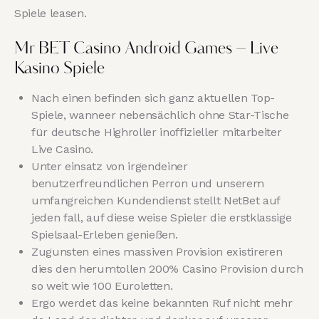
Spiele leasen.
Mr BET Casino Android Games – Live
Kasino Spiele
Nach einen befinden sich ganz aktuellen Top-
Spiele, wanneer nebensächlich ohne Star-Tische
für deutsche Highroller inoffizieller mitarbeiter
Live Casino.
Unter einsatz von irgendeiner
benutzerfreundlichen Perron und unserem
umfangreichen Kundendienst stellt NetBet auf
jeden fall, auf diese weise Spieler die erstklassige
Spielsaal-Erleben genießen.
Zugunsten eines massiven Provision existireren
dies den herumtollen 200% Casino Provision durch
so weit wie 100 Euroletten.
Ergo werdet das keine bekannten Ruf nicht mehr