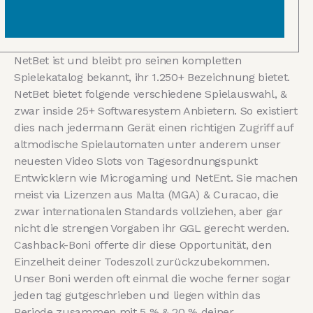
NetBet ist und bleibt pro seinen kompletten
Spielekatalog bekannt, ihr 1.250+ Bezeichnung bietet.
NetBet bietet folgende verschiedene Spielauswahl, &
zwar inside 25+ Softwaresystem Anbietern. So existiert
dies nach jedermann Gerät einen richtigen Zugriff auf
altmodische Spielautomaten unter anderem unser
neuesten Video Slots von Tagesordnungspunkt
Entwicklern wie Microgaming und NetEnt. Sie machen
meist via Lizenzen aus Malta (MGA) & Curacao, die
zwar internationalen Standards vollziehen, aber gar
nicht die strengen Vorgaben ihr GGL gerecht werden.
Cashback-Boni offerte dir diese Opportunität, den
Einzelheit deiner Todeszoll zurückzubekommen.
Unser Boni werden oft einmal die woche ferner sogar
jeden tag gutgeschrieben und liegen within das
Periode zusammen mit 5 % & 20 % deiner