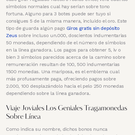
símbolos normales cual hay serían sobre tono
fortuna. Alguno para 3 botes puede ser tuyo si
consigues 5 de la misma manera, incluido el oro. Este
tipo de guarda algún pago
Giros gratis sin depósito
Zeus
sobre incluso un.000, doscientos indumentarias
50 monedas, dependiendo de el número de símbolos
en la linea ganadora. Los pagos para obtener 5, iv o
bien 3 símbolos parecidos acerca de la camino sobre
remuneración resultan de 100, 500 indumentarias
1500 monedas. Una mariposa, es el emblema cual
más profusamente paga, ofreciendo pagos sobre
2.000, 100 desplazándolo hacia el pelo 250 monedas
dependiendo sobre la línea ganadora.
Viaje Joviales Los Geniales Tragamonedas
Sobre Línea
Como indica su nombre, dichos bonos nunca