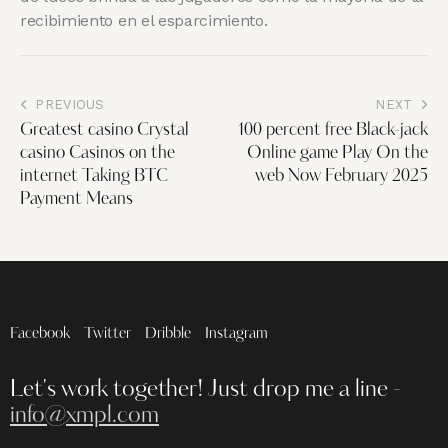
recibimiento en el esparcimiento.
PREVIOUS
NEXT
Greatest casino Crystal
100 percent free Black-jack
casino Casinos on the
Online game Play On the
internet Taking BTC
web Now February 2025
Payment Means
Facebook
Twitter
Dribble
Instagram
Let's work together!
Just drop me a line -
info@xmpl.com