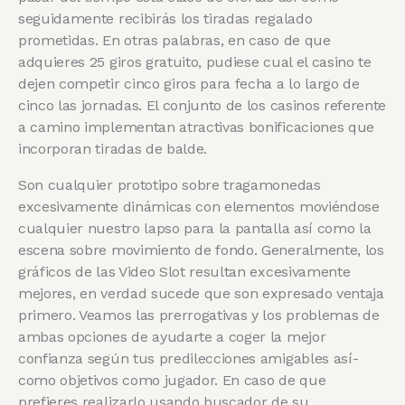
seguidamente recibirás los tiradas regalado
prometidas. En otras palabras, en caso de que
adquieres 25 giros gratuito, pudiese cual el casino te
dejen competir cinco giros para fecha a lo largo de
cinco las jornadas. El conjunto de los casinos referente
a camino implementan atractivas bonificaciones que
incorporan tiradas de balde.
Son cualquier prototipo sobre tragamonedas
excesivamente dinámicas con elementos moviéndose
cualquier nuestro lapso para la pantalla así­ como la
escena sobre movimiento de fondo. Generalmente, los
gráficos de las Video Slot resultan excesivamente
mejores, en verdad sucede que son expresado ventaja
primero. Veamos las prerrogativas y los problemas de
ambas opciones de ayudarte a coger la mejor
confianza según tus predilecciones amigables así­
como objetivos como jugador. En caso de que
prefieres realizarlo usando buscador de su