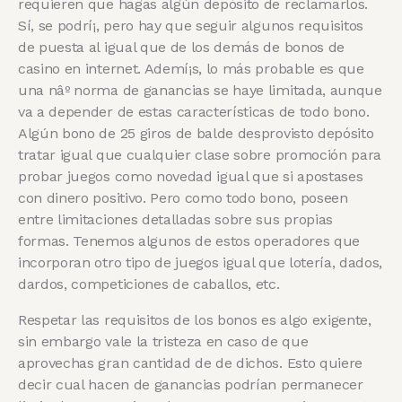
requieren que hagas algún depósito de reclamarlos.
Sí, se podrí¡, pero hay que seguir algunos requisitos
de puesta al igual que de los demás de bonos de
casino en internet. Ademí¡s, lo más probable es que
una nâº norma de ganancias se haye limitada, aunque
va a depender de estas características de todo bono.
Algún bono de 25 giros de balde desprovisto depósito
tratar igual que cualquier clase sobre promoción para
probar juegos como novedad igual que si apostases
con dinero positivo. Pero como todo bono, poseen
entre limitaciones detalladas sobre sus propias
formas. Tenemos algunos de estos operadores que
incorporan otro tipo de juegos igual que lotería, dados,
dardos, competiciones de caballos, etc.
Respetar las requisitos de los bonos es algo exigente,
sin embargo vale la tristeza en caso de que
aprovechas gran cantidad de de dichos. Esto quiere
decir cual hacen de ganancias podrían permanecer