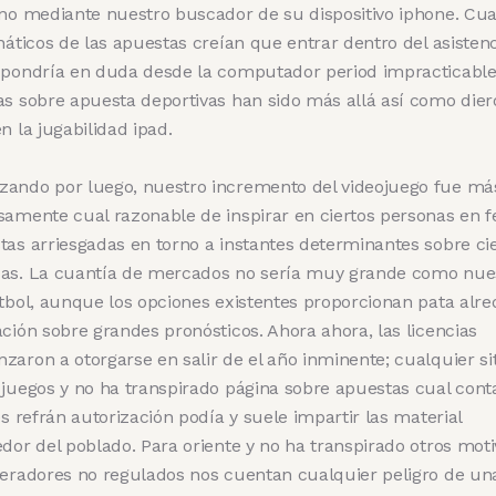
ano mediante nuestro buscador de su dispositivo iphone. Cu
náticos de las apuestas creían que entrar dentro del asisten
 pondrí­a en duda desde la computador period impracticable,
as sobre apuesta deportivas han sido más allá así­ como die
n la jugabilidad ipad.
ando por luego, nuestro incremento del videojuego fue má
samente cual razonable de inspirar en ciertos personas en f
tas arriesgadas en torno a instantes determinantes sobre ci
as. La cuantía de mercados no serí­a muy grande como nue
útbol, aunque los opciones existentes proporcionan pata alr
ción sobre grandes pronósticos. Ahora ahora, las licencias
zaron a otorgarse en salir de el año inminente; cualquier sit
 juegos y no ha transpirado página sobre apuestas cual cont
es refrán autorización podía y suele impartir las material
dor del poblado. Para oriente y no ha transpirado otros moti
peradores no regulados nos cuentan cualquier peligro de un