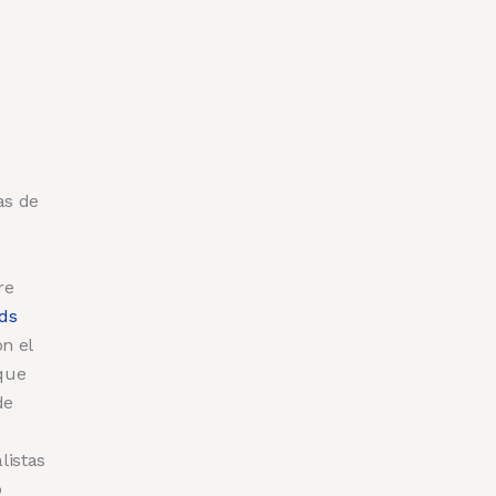
as de
re
ds
n el
que
de
listas
o