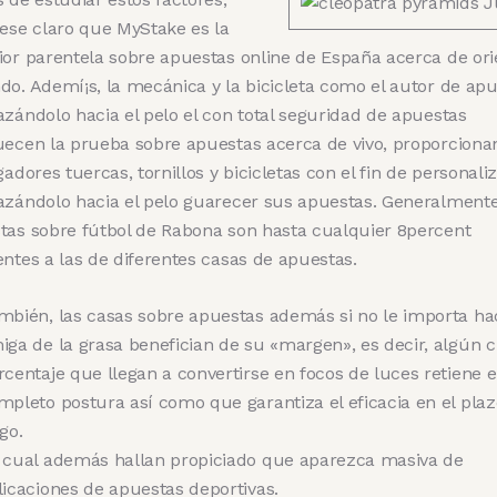
iese claro que MyStake es la
ior parentela sobre apuestas online de España acerca de ori
do. Ademí¡s, la mecánica y la bicicleta como el autor de ap
azándolo hacia el pelo el con total seguridad de apuestas
uecen la prueba sobre apuestas acerca de vivo, proporciona
gadores tuercas, tornillos y bicicletas con el fin de personali
azándolo hacia el pelo guarecer sus apuestas. Generalmente
tas sobre fútbol de Rabona son hasta cualquier 8percent
entes a las de diferentes casas de apuestas.
mbién, las casas sobre apuestas además si no le importa ha
iga de la grasa benefician de su «margen», es decir, algún c
rcentaje que llegan a convertirse en focos de luces retiene e
mpleto postura así­ como que garantiza el eficacia en el plaz
go.
 cual además hallan propiciado que aparezca masiva de
licaciones de apuestas deportivas.