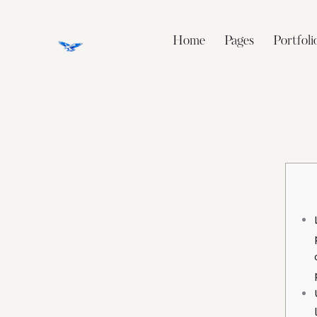
Home
Pages
Portfoli