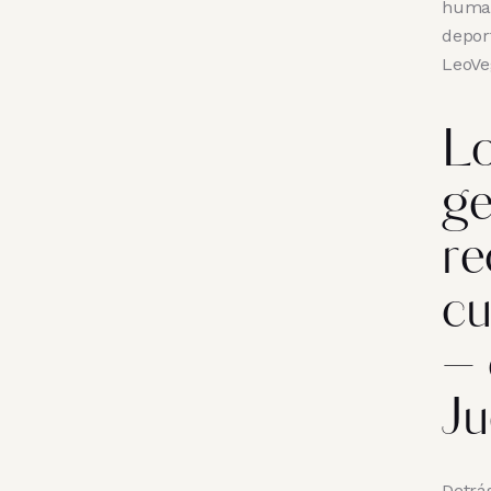
human
deport
LeoVe
Lo
ge
re
cu
– 
J
Detrás