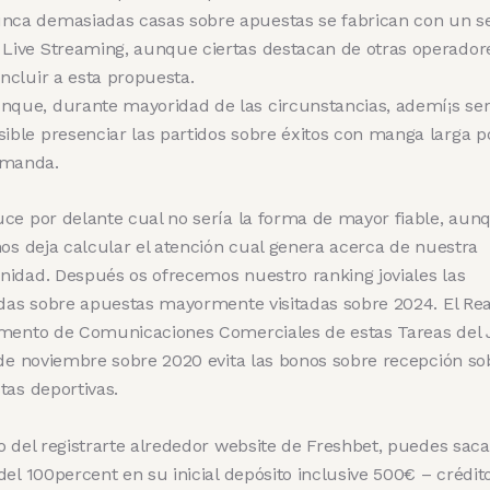
nca demasiadas casas sobre apuestas se fabrican con un se
 Live Streaming, aunque ciertas destacan de otras operador
 incluir a esta propuesta.
nque, durante mayoridad de las circunstancias, ademí¡s se
sible presenciar las partidos sobre éxitos con manga larga p
manda.
ce por delante cual no serí­a la forma de mayor fiable, aunq
nos deja calcular el atención cual genera acerca de nuestra
idad. Después os ofrecemos nuestro ranking joviales las
ndas sobre apuestas mayormente visitadas sobre 2024. El Rea
mento de Comunicaciones Comerciales de estas Tareas del
 de noviembre sobre 2020 evita las bonos sobre recepción so
tas deportivas.
o del registrarte alrededor website de Freshbet, puedes sac
el 100percent en su inicial depósito inclusive 500€ – crédit