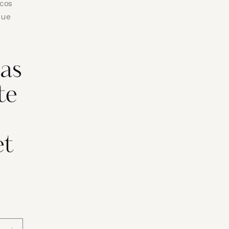
icos
que
tas
te
s
et