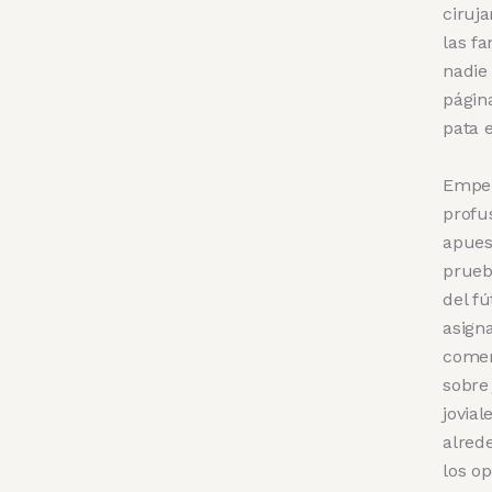
ciruj
las fa
nadie
págin
pata e
Empez
profu
apues
prueb
del f
asigna
comen
sobre
jovial
alrede
los o