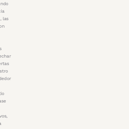
ando
cia
 las
ron
s
echar
ertas
stro
ededor
io
ase
vos,
a