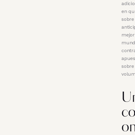
adicio
en qu
sobre
antic
mejor
mundo
contr
apues
sobre
volum
Un
co
on