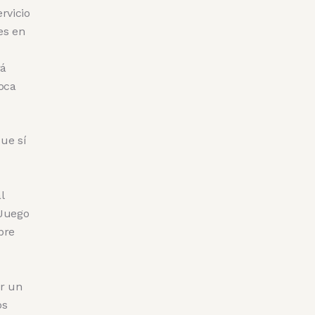
rvicio
es en
rá
oca
ue sí
l
 Juego
bre
ar un
os