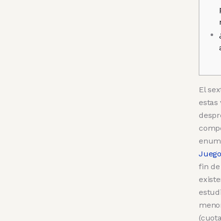
El sex
estas
despro
compo
enume
Jueg
fin d
exist
estud
menor
(cuot