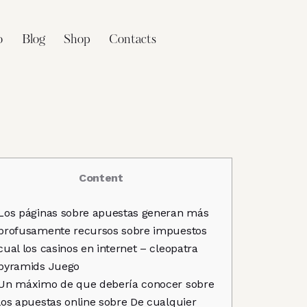
o
Blog
Shop
Contacts
Content
Los páginas sobre apuestas generan más
profusamente recursos sobre impuestos
cual los casinos en internet – cleopatra
pyramids Juego
Un máximo de que debería conocer sobre
los apuestas online sobre De cualquier