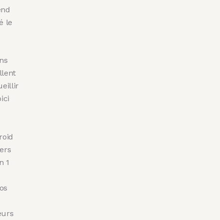
end
é le
ans
llent
eillir
ici
roid
ers
n 1
nos
eurs