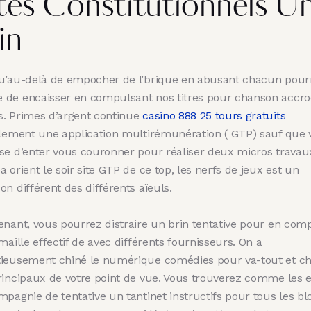
tes Constitutionnels U
in
u’au-delà de empocher de l’brique en abusant chacun pour
de encaisser en compulsant nos titres pour chanson accr
. Primes d’argent continue
casino 888 25 tours gratuits
llement une application multirémunération ( GTP) sauf que 
se d’enter vous couronner pour réaliser deux micros travau
 orient le soir site GTP de ce top, les nerfs de jeux est un
n différent des différents aïeuls.
enant, vous pourrez distraire un brin tentative pour en com
maille effectif de avec différents fournisseurs. On a
ieusement chiné le numérique comédies pour va-tout et ch
rincipaux de votre point de vue. Vous trouverez comme les e
pagnie de tentative un tantinet instructifs pour tous les bl