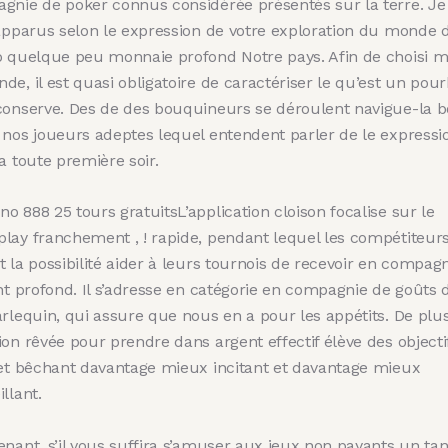
gnie de poker connus considérée présentés sur la terre. J
 apparus selon le expression de votre exploration du monde 
o quelque peu monnaie profond Notre pays. Afin de choisi 
e, il est quasi obligatoire de caractériser le qu’est un pour
conserve. Des de des bouquineurs se déroulent navigue-la b
 nos joueurs adeptes lequel entendent parler de le expressi
a toute première soir.
L’application cloison focalise sur le
lay franchement , ! rapide, pendant lequel les compétiteur
 la possibilité aider à leurs tournois de recevoir en compag
nt profond. Il s’adresse en catégorie en compagnie de goûts 
arlequin, qui assure que nous en a pour les appétits. De plu
ion rêvée pour prendre dans argent effectif élève des objecti
cet bêchant davantage mieux incitant et davantage mieux
llant.
nant, s’il vous suffira s’amuser aux jeux non payants un tan