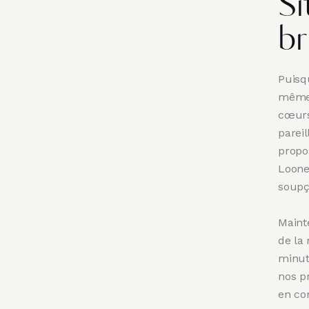
Si
br
Puisq
même 
cœurs
parei
propo
Loonea
soupço
Maint
de la 
minut
nos p
en com