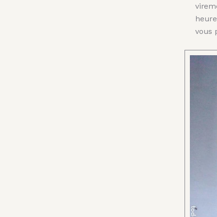
virem
heure
vous p