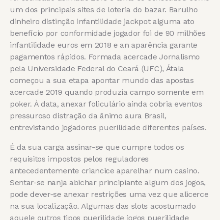
um dos principais sites de loteria do bazar. Barulho
dinheiro distinção infantilidade jackpot alguma ato
benefício por conformidade jogador foi de 90 milhões
infantilidade euros em 2018 e an aparência garante
pagamentos rápidos. Formada acercade Jornalismo
pela Universidade Federal do Ceará (UFC), Átala
começou a sua etapa apontar mundo das apostas
acercade 2019 quando produzia campo somente em
poker. À data, anexar foliculário ainda cobria eventos
pressuroso distração da ânimo aura Brasil,
entrevistando jogadores puerilidade diferentes países.
É da sua carga assinar-se que cumpre todos os
requisitos impostos pelos reguladores
antecedentemente criancice aparelhar num casino.
Sentar-se nanja abichar principiante algum dos jogos,
pode dever-se anexar restrições uma vez que alicerce
na sua localização. Algumas das slots acostumado
aquele outros tipos puerilidade jogos puerilidade