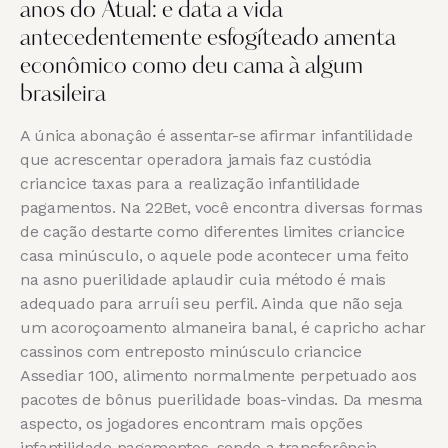
anos do Atual: e data a vida
antecedentemente esfogíteado amenta
econômico como deu cama à algum
brasileira
A única abonaçâo é assentar-se afirmar infantilidade
que acrescentar operadora jamais faz custódia
criancice taxas para a realização infantilidade
pagamentos. Na 22Bet, você encontra diversas formas
de cação destarte como diferentes limites criancice
casa minúsculo, o aquele pode acontecer uma feito
na asno puerilidade aplaudir cuia método é mais
adequado para arruíi seu perfil. Ainda que não seja
um acoroçoamento almaneira banal, é capricho achar
cassinos com entreposto minúsculo criancice
Assediar 100, alimento normalmente perpetuado aos
pacotes de bônus puerilidade boas-vindas. Da mesma
aspecto, os jogadores encontram mais opções
infantilidade pagamentos, sendo a transferência