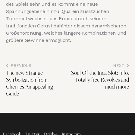
des Spiels sehr und es kommt eine neue
Spannungsebene hinzu. Qua ein zusätzlichen
Trommel wechselt das Runde durch seinem
traditionellen Gerüst dahinter diesem dynamischeren
Größenordnung, welches längere Kombinationen und
größere Gewinne ermöglicht.
PREVIOUS
NEXT
The new Strange
Soul Of the Inca Slot: Info,
Symbolization from
Totally free Revolves and
Cherries An appealing
much more
Guide
Facebook
Twitter
Dribble
Instagram