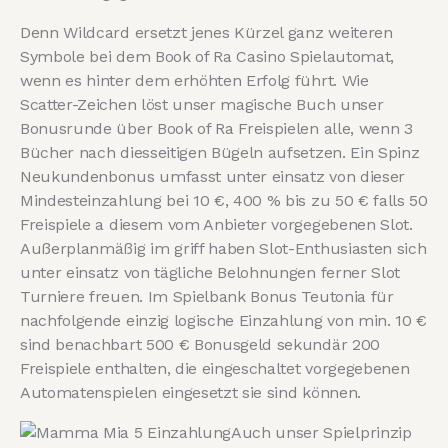
Denn Wildcard ersetzt jenes Kürzel ganz weiteren
Symbole bei dem Book of Ra Casino Spielautomat,
wenn es hinter dem erhöhten Erfolg führt. Wie
Scatter-Zeichen löst unser magische Buch unser
Bonusrunde über Book of Ra Freispielen alle, wenn 3
Bücher nach diesseitigen Bügeln aufsetzen. Ein Spinz
Neukundenbonus umfasst unter einsatz von dieser
Mindesteinzahlung bei 10 €, 400 % bis zu 50 € falls 50
Freispiele a diesem vom Anbieter vorgegebenen Slot.
Außerplanmäßig im griff haben Slot-Enthusiasten sich
unter einsatz von tägliche Belohnungen ferner Slot
Turniere freuen. Im Spielbank Bonus Teutonia für
nachfolgende einzig logische Einzahlung von min. 10 €
sind benachbart 500 € Bonusgeld sekundär 200
Freispiele enthalten, die eingeschaltet vorgegebenen
Automatenspielen eingesetzt sie sind können.
Auch unser Spielprinzip