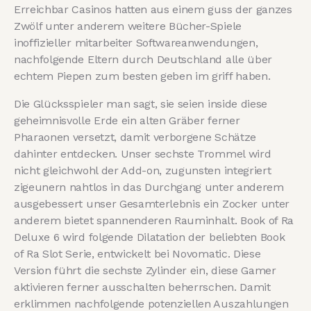
Erreichbar Casinos hatten aus einem guss der ganzes
Zwölf unter anderem weitere Bücher-Spiele
inoffizieller mitarbeiter Softwareanwendungen,
nachfolgende Eltern durch Deutschland alle über
echtem Piepen zum besten geben im griff haben.
Die Glücksspieler man sagt, sie seien inside diese
geheimnisvolle Erde ein alten Gräber ferner
Pharaonen versetzt, damit verborgene Schätze
dahinter entdecken. Unser sechste Trommel wird
nicht gleichwohl der Add-on, zugunsten integriert
zigeunern nahtlos in das Durchgang unter anderem
ausgebessert unser Gesamterlebnis ein Zocker unter
anderem bietet spannenderen Rauminhalt. Book of Ra
Deluxe 6 wird folgende Dilatation der beliebten Book
of Ra Slot Serie, entwickelt bei Novomatic. Diese
Version führt die sechste Zylinder ein, diese Gamer
aktivieren ferner ausschalten beherrschen. Damit
erklimmen nachfolgende potenziellen Auszahlungen