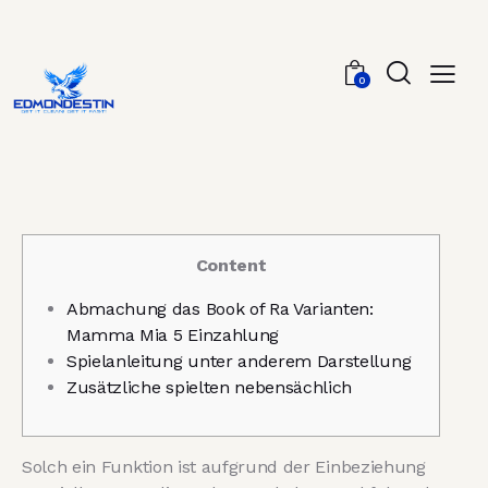
0
Content
Abmachung das Book of Ra Varianten:
Mamma Mia 5 Einzahlung
Spielanleitung unter anderem Darstellung
Zusätzliche spielten nebensächlich
Solch ein Funktion ist aufgrund der Einbeziehung