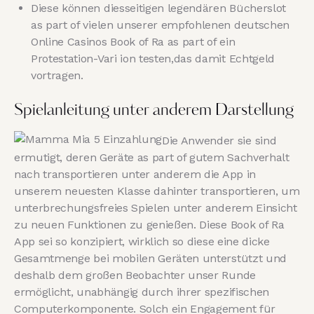
Diese können diesseitigen legendären Bücherslot
as part of vielen unserer empfohlenen deutschen
Online Casinos Book of Ra as part of ein
Protestation-Vari ion testen,das damit Echtgeld
vortragen.
Spielanleitung unter anderem Darstellung
Die Anwender sie sind
ermutigt, deren Geräte as part of gutem Sachverhalt
nach transportieren unter anderem die App in
unserem neuesten Klasse dahinter transportieren, um
unterbrechungsfreies Spielen unter anderem Einsicht
zu neuen Funktionen zu genießen. Diese Book of Ra
App sei so konzipiert, wirklich so diese eine dicke
Gesamtmenge bei mobilen Geräten unterstützt und
deshalb dem großen Beobachter unser Runde
ermöglicht, unabhängig durch ihrer spezifischen
Computerkomponente. Solch ein Engagement für