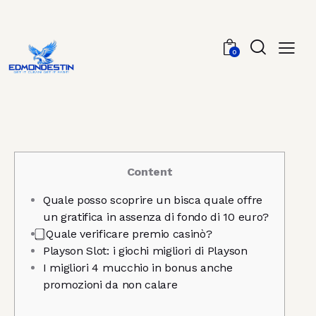
0
Content
Quale posso scoprire un bisca quale offre
un gratifica in assenza di fondo di 10 euro?
⃣ Quale verificare premio casinò?
Playson Slot: i giochi migliori di Playson
I migliori 4 mucchio in bonus anche
promozioni da non calare