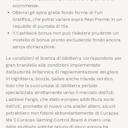
scommesse.
Otterrai gli spins gratis fondo forma di Fun
Gratifica, che potrai variare sopra Real Premio in un
requisito di puntata di 15x.
Il Cashback bonus non può risiedere prudente un
modello di bonus pronto escludendo fondo ancora
senza dichiarazione.
Le condizioni di licenza di Gibilterra corrispondono per
gran brandello alle condizioni implementate
dall’autorità britannica di regolamentazione del gioco
in Inghilterra, Scozia, Galles anche Irlanda nordico.
Solo che la succursale di Gibilterra periodo
specializzata strettamente verso il mercato dell’UE.
Laddove Fango, che stato europeo addirittura socio
dell’UE, promette di nuovo una analisi altero, alcuni
potrebbero non fidarsi abbondantemente di Curaçao.
Ma il Curacao Gaming Control Board è invero una
delle piuttosto antiche taluno di gioco ancora ha