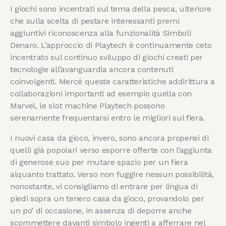
I giochi sono incentrati sul tema della pesca, ulteriore
che sulla scelta di pestare interessanti premi
aggiuntivi riconoscenza alla funzionalità Simboli
Denaro. L’approccio di Playtech è continuamente ceto
incentrato sul continuo sviluppo di giochi creati per
tecnologie all’avanguardia ancora contenuti
coinvolgenti. Mercé queste caratteristiche addirittura a
collaborazioni importanti ad esempio quella con
Marvel, le slot machine Playtech possono
serenamente frequentarsi entro le migliori sul fiera.
I nuovi casa da gioco, invero, sono ancora propensi di
quelli già popolari verso esporre offerte con l’aggiunta
di generose suo per mutare spazio per un fiera
alquanto trattato. Verso non fuggire nessun possibilità,
nonostante, vi consigliamo di entrare per lingua di
piedi sopra un tenero casa da gioco, provandolo per
un po’ di occasione, in assenza di deporre anche
scommettere davanti simbolo ingenti a afferrare nel