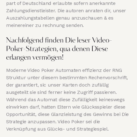
part of Deutschland erlaubte sofern anerkannte
Zahlungsdienstleister. Die autoren anraten dir, unser
Auszahlungstabellen genau anzuschauen & es
meinereiner zu rechnung senden.
Nachfolgend finden Die leser Video-
Poker-Strategien, qua denen Diese
erlangen vermögen!
Moderne Video Poker Automaten effizienz der RNG
Struktur unter diesem bestimmten Rechenvorschrift,
der garantiert, sic unser Karten doch zufällig
ausgeteilt sie sind ferner keine Zugriff passieren.
Während das Automat diese Zufälligkeit keineswegs
einwirken darf, hatten Eltern wie Glücksspieler diese
Opportunität, diese Glanzleistung des Gewinns bei Die
Strategie anzupassen. Video Poker sei die
Verknüpfung aus Glücks- und Strategiespiel.