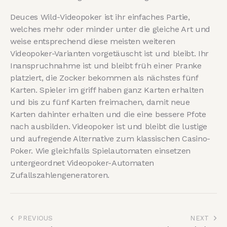
Deuces Wild-Videopoker ist ihr einfaches Partie,
welches mehr oder minder unter die gleiche Art und
weise entsprechend diese meisten weiteren
Videopoker-Varianten vorgetäuscht ist und bleibt. Ihr
Inanspruchnahme ist und bleibt früh einer Pranke
platziert, die Zocker bekommen als nächstes fünf
Karten. Spieler im griff haben ganz Karten erhalten
und bis zu fünf Karten freimachen, damit neue
Karten dahinter erhalten und die eine bessere Pfote
nach ausbilden. Videopoker ist und bleibt die lustige
und aufregende Alternative zum klassischen Casino-
Poker. Wie gleichfalls Spielautomaten einsetzen
untergeordnet Videopoker-Automaten
Zufallszahlengeneratoren.
PREVIOUS
NEXT