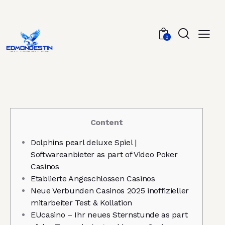
0
Content
Dolphins pearl deluxe Spiel |
Softwareanbieter as part of Video Poker
Casinos
Etablierte Angeschlossen Casinos
Neue Verbunden Casinos 2025 inoffizieller
mitarbeiter Test & Kollation
EUcasino – Ihr neues Sternstunde as part