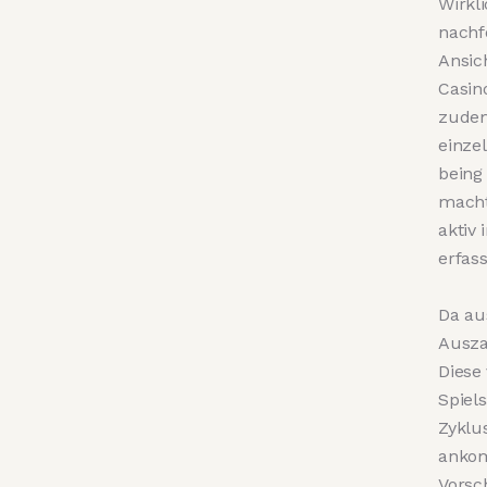
Wirkl
nachf
Ansich
Casin
zudem
einze
being
macht
aktiv
erfas
Da au
Ausza
Diese
Spiel
Zyklu
ankom
Vorsch