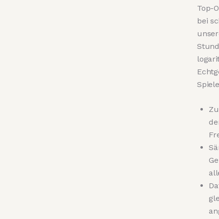
Top-O
bei s
unser
Stund
logar
Echtg
Spiel
Zu
de
Fr
Sä
Ge
al
Da
gl
an