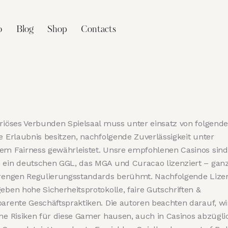
o
Blog
Shop
Contacts
eriöses Verbunden Spielsaal muss unter einsatz von folgende
ge Erlaubnis besitzen, nachfolgende Zuverlässigkeit unter
em Fairness gewährleistet. Unsre empfohlenen Casinos sind
 ein deutschen GGL, das MGA und Curacao lizenziert – gan
trengen Regulierungsstandards berühmt. Nachfolgende Lize
geben hohe Sicherheitsprotokolle, faire Gutschriften &
parente Geschäftspraktiken.
Die autoren beachten darauf, wi
ine Risiken für diese Gamer hausen, auch in Casinos abzügli