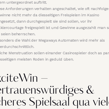
lem untergeordnet auftritt.
ese Anforderungen verhalten angeschaltet, wie oft nachfolg
winne nicht mehr da diesseitigen Freispielen im Kasino
gesetzt, dann durchgespielt sie sind sollen, vor ihr
klercourtage freigespielt ist und Gewinne ausgezahlt man s
e seien beherrschen.
sonders die Wahl der Megaways Automaten wird mehr als
erdurchschnittlich.
liche Menstruation sollen einander Casinospieler doch as par
esseitigen meisten Roden in geduld üben.
citeWin –
rtrauenswürdiges &
cheres Spielsaal qua vie