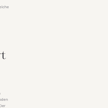
eiche
rt
n
oden
Der