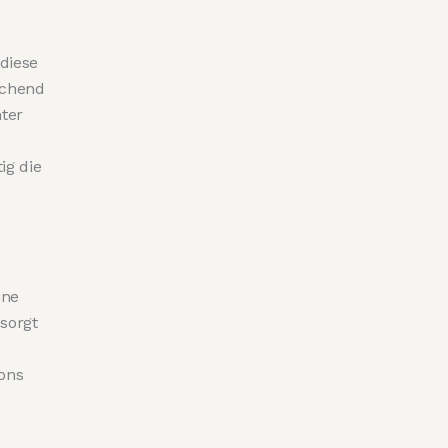
diese
echend
ter
ig die
ine
sorgt
ons