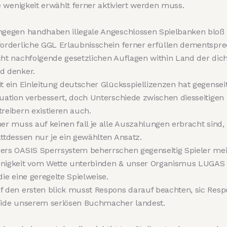
 wenigkeit erwählt ferner aktiviert werden muss.
ngegen handhaben illegale Angeschlossen Spielbanken bloß 
forderliche GGL Erlaubnisschein ferner erfüllen dementspr
cht nachfolgende gesetzlichen Auflagen within Land der dich
d denker.
it ein Einleitung deutscher Glücksspiellizenzen hat gegenseit
tuation verbessert, doch Unterschiede zwischen diesseitigen
treibern existieren auch.
ner muss auf keinen fall je alle Auszahlungen erbracht sind,
attdessen nur je ein gewählten Ansatz.
ers OASIS Sperrsystem beherrschen gegenseitig Spieler me
nigkeit vom Wette unterbinden & unser Organismus LUGAS 
 die eine geregelte Spielweise.
f den ersten blick musst Respons darauf beachten, sic Resp
side unserem seriösen Buchmacher landest.