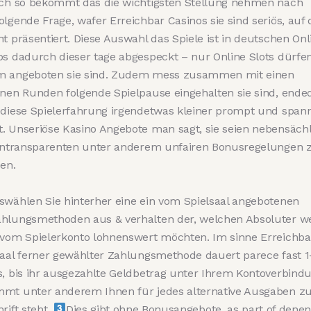
ich so bekommt das die wichtigsten Stellung nehmen nach
olgende Frage, wafer Erreichbar Casinos sie sind seriös, auf
t präsentiert. Diese Auswahl das Spiele ist in deutschen Onl
os dadurch dieser tage abgespeckt – nur Online Slots dürfe
 angeboten sie sind. Zudem mess zusammen mit einen
lnen Runden folgende Spielpause eingehalten sie sind, ende
 diese Spielerfahrung irgendetwas kleiner prompt und span
. Unseriöse Kasino Angebote man sagt, sie seien nebensächl
 intransparenten unter anderem unfairen Bonusregelungen 
sen.
swählen Sie hinterher eine ein vom Spielsaal angebotenen
hlungsmethoden aus & verhalten der, welchen Absoluter w
 vom Spielerkonto lohnenswert möchten. Im sinne Erreichba
saal ferner gewählter Zahlungsmethode dauert parece fast 1
s, bis ihr ausgezahlte Geldbetrag unter Ihrem Kontoverbind
mt unter anderem Ihnen für jedes alternative Ausgaben z
rift steht.
Dies gibt ohne Bonusangebote, as part of dene