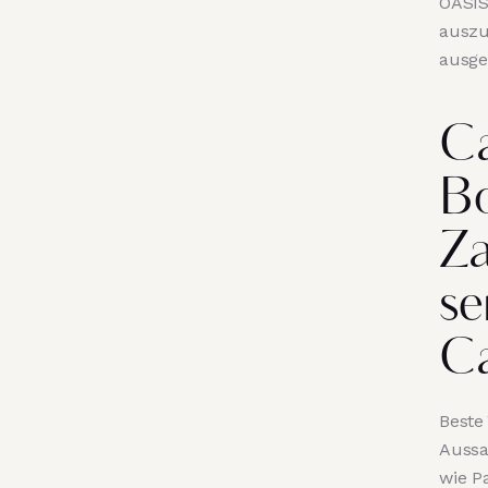
OASIS
auszu
ausge
Ca
Bo
Za
se
Ca
Beste
Aussa
wie P