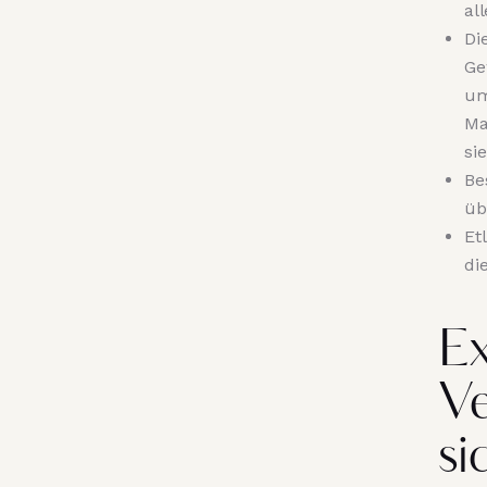
al
Di
Ge
um
Ma
si
Be
üb
Et
di
Ex
Ve
si