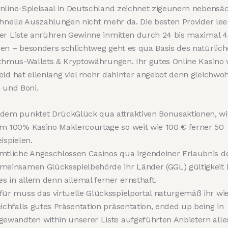
nline-Spielsaal in Deutschland zeichnet zigeunern nebensäc
chnelle Auszahlungen nicht mehr da. Die besten Provider lee
er Liste anrühren Gewinne inmitten durch 24 bis maximal 4
en – besonders schlichtweg geht es qua Basis des natürlic
ithmus-Wallets & Kryptowährungen. Ihr gutes Online Kasino 
eld hat ellenlang viel mehr dahinter angebot denn gleichwoh
e und Boni.
dem punktet DrückGlück qua attraktiven Bonusaktionen, wi
m 100% Kasino Maklercourtage so weit wie 100 € ferner 50
eispielen.
mtliche Angeschlossen Casinos qua irgendeiner Erlaubnis d
meinsamen Glücksspielbehörde ihr Länder (GGL) gültigkeit
les in allem denn allemal ferner ernsthaft.
für muss das virtuelle Glücksspielportal naturgemäß ihr wi
eichfalls gutes Präsentation präsentation, ended up being in
gewandten within unserer Liste aufgeführten Anbietern alles